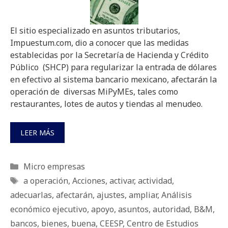
El sitio especializado en asuntos tributarios,
Impuestum.com, dio a conocer que las medidas
establecidas por la Secretaría de Hacienda y Crédito
Público (SHCP) para regularizar la entrada de dólares
en efectivo al sistema bancario mexicano, afectarán la
operación de diversas MiPyMEs, tales como
restaurantes, lotes de autos y tiendas al menudeo.
LEER MÁS
Categorías
Micro empresas
Etiquetas
a operación
,
Acciones
,
activar
,
actividad
,
adecuarlas
,
afectarán
,
ajustes
,
ampliar
,
Análisis
económico ejecutivo
,
apoyo
,
asuntos
,
autoridad
,
B&M
,
bancos
,
bienes
,
buena
,
CEESP
,
Centro de Estudios