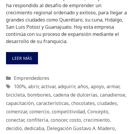
ha respondido al desafío de emprender un
crecimiento regional ordenado y exitoso, para llegar a
grandes ciudades como Querétaro, su cuna, Hidalgo,
San Luis Potosí y Guanajuato. Hoy esta empresa
continúa con su proceso de expansión mediante el
desarrollo de su franquicia.
LEER MÁS
Categorías
Emprendedores
Etiquetas
100%
,
abrir
,
activar
,
adquirir
,
años
,
apoyo
,
armar
,
bicicleta
,
bombones
,
cadena de dulcerías
,
canadiense
,
capacitación
,
características
,
chocolates
,
ciudades
,
comenzar
,
comercio
,
competitividad
,
Concepto
,
conectar
,
confitería
,
conocer
,
costo
,
crecimiento
,
decidió
,
dedicaba
,
Delegación Gustavo A. Madero
,