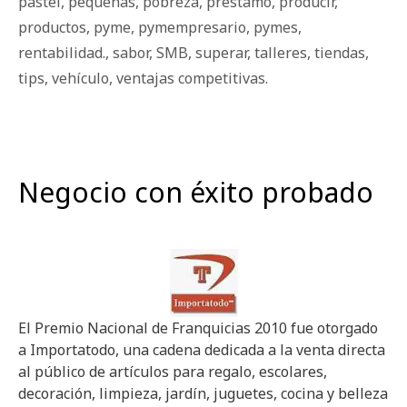
pastel
,
pequeñas
,
pobreza
,
préstamo
,
producir
,
productos
,
pyme
,
pymempresario
,
pymes
,
rentabilidad.
,
sabor
,
SMB
,
superar
,
talleres
,
tiendas
,
tips
,
vehículo
,
ventajas competitivas.
Negocio con éxito probado
El Premio Nacional de Franquicias 2010 fue otorgado
a Importatodo, una cadena dedicada a la venta directa
al público de artículos para regalo, escolares,
decoración, limpieza, jardín, juguetes, cocina y belleza