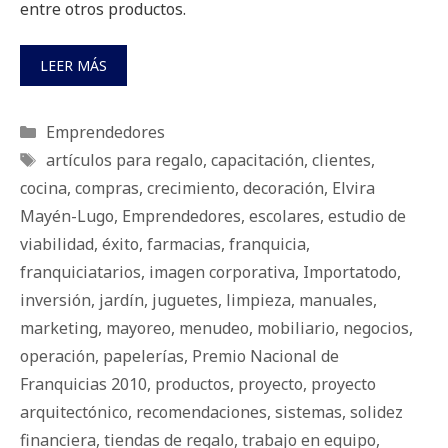
entre otros productos.
LEER MÁS
Categorías
Emprendedores
Etiquetas
artículos para regalo
,
capacitación
,
clientes
,
cocina
,
compras
,
crecimiento
,
decoración
,
Elvira
Mayén-Lugo
,
Emprendedores
,
escolares
,
estudio de
viabilidad
,
éxito
,
farmacias
,
franquicia
,
franquiciatarios
,
imagen corporativa
,
Importatodo
,
inversión
,
jardín
,
juguetes
,
limpieza
,
manuales
,
marketing
,
mayoreo
,
menudeo
,
mobiliario
,
negocios
,
operación
,
papelerías
,
Premio Nacional de
Franquicias 2010
,
productos
,
proyecto
,
proyecto
arquitectónico
,
recomendaciones
,
sistemas
,
solidez
financiera
,
tiendas de regalo
,
trabajo en equipo
,