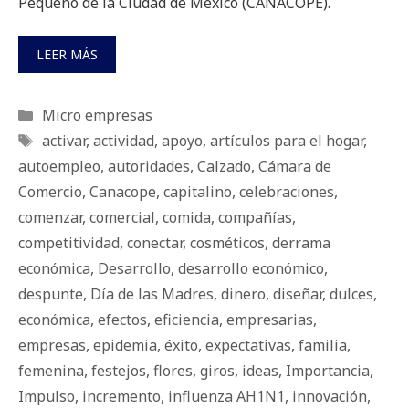
Pequeño de la Ciudad de México (CANACOPE).
LEER MÁS
Categorías
Micro empresas
Etiquetas
activar
,
actividad
,
apoyo
,
artículos para el hogar
,
autoempleo
,
autoridades
,
Calzado
,
Cámara de
Comercio
,
Canacope
,
capitalino
,
celebraciones
,
comenzar
,
comercial
,
comida
,
compañías
,
competitividad
,
conectar
,
cosméticos
,
derrama
económica
,
Desarrollo
,
desarrollo económico
,
despunte
,
Día de las Madres
,
dinero
,
diseñar
,
dulces
,
económica
,
efectos
,
eficiencia
,
empresarias
,
empresas
,
epidemia
,
éxito
,
expectativas
,
familia
,
femenina
,
festejos
,
flores
,
giros
,
ideas
,
Importancia
,
Impulso
,
incremento
,
influenza AH1N1
,
innovación
,