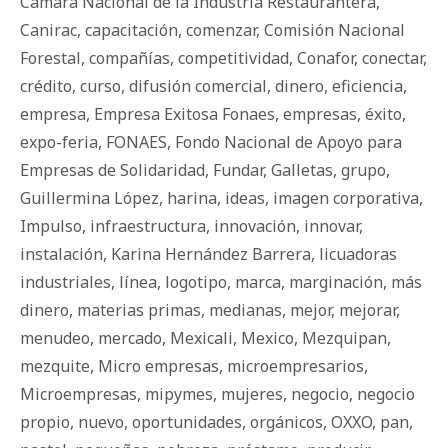
Cámara Nacional de la Industria Restaurantera
,
Canirac
,
capacitación
,
comenzar
,
Comisión Nacional
Forestal
,
compañías
,
competitividad
,
Conafor
,
conectar
,
crédito
,
curso
,
difusión comercial
,
dinero
,
eficiencia
,
empresa
,
Empresa Exitosa Fonaes
,
empresas
,
éxito
,
expo-feria
,
FONAES
,
Fondo Nacional de Apoyo para
Empresas de Solidaridad
,
Fundar
,
Galletas
,
grupo
,
Guillermina López
,
harina
,
ideas
,
imagen corporativa
,
Impulso
,
infraestructura
,
innovación
,
innovar
,
instalación
,
Karina Hernández Barrera
,
licuadoras
industriales
,
línea
,
logotipo
,
marca
,
marginación
,
más
dinero
,
materias primas
,
medianas
,
mejor
,
mejorar
,
menudeo
,
mercado
,
Mexicali
,
Mexico
,
Mezquipan
,
mezquite
,
Micro empresas
,
microempresarios
,
Microempresas
,
mipymes
,
mujeres
,
negocio
,
negocio
propio
,
nuevo
,
oportunidades
,
orgánicos
,
OXXO
,
pan
,