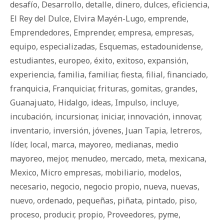
desafío
,
Desarrollo
,
detalle
,
dinero
,
dulces
,
eficiencia
,
El Rey del Dulce
,
Elvira Mayén-Lugo
,
emprende
,
Emprendedores
,
Emprender
,
empresa
,
empresas
,
equipo
,
especializadas
,
Esquemas
,
estadounidense
,
estudiantes
,
europeo
,
éxito
,
exitoso
,
expansión
,
experiencia
,
familia
,
familiar
,
fiesta
,
filial
,
financiado
,
franquicia
,
Franquiciar
,
frituras
,
gomitas
,
grandes
,
Guanajuato
,
Hidalgo
,
ideas
,
Impulso
,
incluye
,
incubación
,
incursionar
,
iniciar
,
innovación
,
innovar
,
inventario
,
inversión
,
jóvenes
,
Juan Tapia
,
letreros
,
líder
,
local
,
marca
,
mayoreo
,
medianas
,
medio
mayoreo
,
mejor
,
menudeo
,
mercado
,
meta
,
mexicana
,
Mexico
,
Micro empresas
,
mobiliario
,
modelos
,
necesario
,
negocio
,
negocio propio
,
nueva
,
nuevas
,
nuevo
,
ordenado
,
pequeñas
,
piñata
,
pintado
,
piso
,
proceso
,
producir
,
propio
,
Proveedores
,
pyme
,