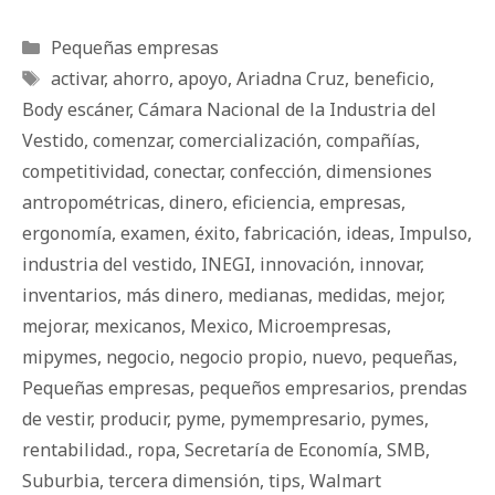
Categorías
Pequeñas empresas
Etiquetas
activar
,
ahorro
,
apoyo
,
Ariadna Cruz
,
beneficio
,
Body escáner
,
Cámara Nacional de la Industria del
Vestido
,
comenzar
,
comercialización
,
compañías
,
competitividad
,
conectar
,
confección
,
dimensiones
antropométricas
,
dinero
,
eficiencia
,
empresas
,
ergonomía
,
examen
,
éxito
,
fabricación
,
ideas
,
Impulso
,
industria del vestido
,
INEGI
,
innovación
,
innovar
,
inventarios
,
más dinero
,
medianas
,
medidas
,
mejor
,
mejorar
,
mexicanos
,
Mexico
,
Microempresas
,
mipymes
,
negocio
,
negocio propio
,
nuevo
,
pequeñas
,
Pequeñas empresas
,
pequeños empresarios
,
prendas
de vestir
,
producir
,
pyme
,
pymempresario
,
pymes
,
rentabilidad.
,
ropa
,
Secretaría de Economía
,
SMB
,
Suburbia
,
tercera dimensión
,
tips
,
Walmart