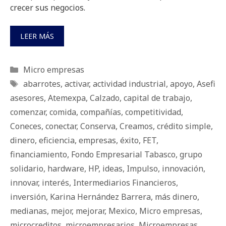
crecer sus negocios.
LEER MÁS
Categorías
Micro empresas
Etiquetas
abarrotes
,
activar
,
actividad industrial
,
apoyo
,
Asefi
asesores
,
Atemexpa
,
Calzado
,
capital de trabajo
,
comenzar
,
comida
,
compañías
,
competitividad
,
Coneces
,
conectar
,
Conserva
,
Creamos
,
crédito simple
,
dinero
,
eficiencia
,
empresas
,
éxito
,
FET
,
financiamiento
,
Fondo Empresarial Tabasco
,
grupo
solidario
,
hardware
,
HP
,
ideas
,
Impulso
,
innovación
,
innovar
,
interés
,
Intermediarios Financieros
,
inversión
,
Karina Hernández Barrera
,
más dinero
,
medianas
,
mejor
,
mejorar
,
Mexico
,
Micro empresas
,
microcreditos
,
microempresarios
,
Microempresas
,