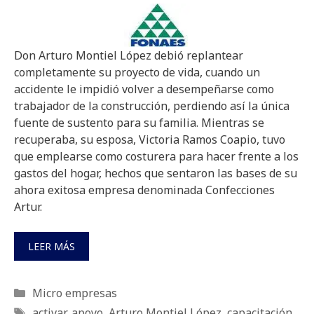
Don Arturo Montiel López debió replantear
completamente su proyecto de vida, cuando un
accidente le impidió volver a desempeñarse como
trabajador de la construcción, perdiendo así la única
fuente de sustento para su familia. Mientras se
recuperaba, su esposa, Victoria Ramos Coapio, tuvo
que emplearse como costurera para hacer frente a los
gastos del hogar, hechos que sentaron las bases de su
ahora exitosa empresa denominada Confecciones
Artur.
LEER MÁS
Categorías
Micro empresas
Etiquetas
activar
,
apoyo
,
Arturo Montiel López
,
capacitación
,