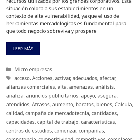
recursos utilizados por los grandes corporativos. Ésta
situación coloca a sus establecimientos en un
contexto de alta vulnerabilidad, ya que el uso de
herramientas mercadológicas es fundamental para
que todo negocio sobreviva y prospere.
LEER MÁS
Categorías
Micro empresas
Etiquetas
acceso
,
Acciones
,
activar
,
adecuados
,
afectar
,
alianzas comerciales
,
alta
,
amenazas
,
análisis
,
analiza
,
anuncios publicitarios
,
apoyo
,
asegura
,
atendidos
,
Atrasos
,
aumento
,
baratos
,
bienes
,
Calcula
,
calidad
,
campaña de mercadotecnia
,
cantidades
,
capacidades
,
capital de trabajo
,
características
,
centros de estudios
,
comenzar
,
compañías
,
competencia
,
competitividad
,
competitivos
,
complacer
,