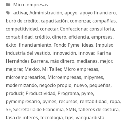
Categorías
Micro empresas
Etiquetas
activar
,
Administración
,
apoyo
,
apoyo financiero
,
buró de crédito
,
capacitación
,
comenzar
,
compañías
,
competitividad
,
conectar
,
Confeccionar
,
consultoría
,
contabilidad
,
crédito
,
dinero
,
eficiencia
,
empresas
,
éxito
,
financiamiento
,
Fondo Pyme
,
ideas
,
Impulso
,
industria del vestido
,
innovación
,
innovar
,
Karina
Hernández Barrera
,
más dinero
,
medianas
,
mejor
,
mejorar
,
Mexico
,
Mi Taller
,
Micro empresas
,
microempresarios
,
Microempresas
,
mipymes
,
modernizando
,
negocio propio
,
nuevo
,
pequeñas
,
producir
,
Productividad
,
Programa
,
pyme
,
pymempresario
,
pymes
,
recursos
,
rentabilidad.
,
ropa
,
SE
,
Secretaría de Economía
,
SMB
,
talleres de costura
,
tasa de interés
,
tecnología
,
tips
,
vanguardista