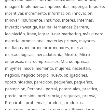
imagen
,
Implementa
,
implementar
,
imponga
,
Impulso
,
incentivar
,
incremento
,
información
,
innovación
,
innovar
,
insuficiente
,
insumos
,
interés
,
internas
,
invertir
,
investiga
,
Karina Hernández Barrera
,
legislación
,
línea
,
lograr
,
lugar
,
marketing
,
más dinero
,
material promocional
,
materias primas
,
mayores
,
medianas
,
mejor
,
mejorar
,
menores
,
mercado
,
mercadológicas
,
mercadotecnia
,
Mexico
,
Micro
empresas
,
microempresarios
,
Microempresas
,
mipymes
,
moda
,
momento
,
mujeres
,
necesitan
,
negocio
,
negocio propio
,
nuevo
,
obligaciones
,
oportunidades
,
parecidos
,
pequeñas
,
pequeños
,
percepción
,
Personal
,
portal
,
potenciales
,
práctica
,
precio
,
precisión
,
preferencia
,
preguntas
,
prensa
,
Prepárate
,
problemas
,
producir
,
productos
,
promoción
,
promoviendo
,
prospere
,
Proveedores
,