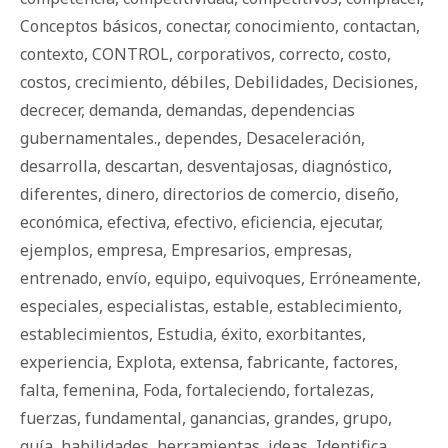
Conceptos básicos
,
conectar
,
conocimiento
,
contactan
,
contexto
,
CONTROL
,
corporativos
,
correcto
,
costo
,
costos
,
crecimiento
,
débiles
,
Debilidades
,
Decisiones
,
decrecer
,
demanda
,
demandas
,
dependencias
gubernamentales.
,
dependes
,
Desaceleración
,
desarrolla
,
descartan
,
desventajosas
,
diagnóstico
,
diferentes
,
dinero
,
directorios de comercio
,
diseño
,
económica
,
efectiva
,
efectivo
,
eficiencia
,
ejecutar
,
ejemplos
,
empresa
,
Empresarios
,
empresas
,
entrenado
,
envío
,
equipo
,
equivoques
,
Erróneamente
,
especiales
,
especialistas
,
estable
,
establecimiento
,
establecimientos
,
Estudia
,
éxito
,
exorbitantes
,
experiencia
,
Explota
,
extensa
,
fabricante
,
factores
,
falta
,
femenina
,
Foda
,
fortaleciendo
,
fortalezas
,
fuerzas
,
fundamental
,
ganancias
,
grandes
,
grupo
,
guía
,
habilidades
,
herramientas
,
ideas
,
Identifica
,