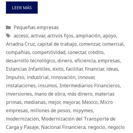
LEER MÁS
Categorías
Pequeñas empresas
Etiquetas
acceso
,
activar
,
activos fijos
,
ampliación
,
apoyo
,
Ariadna Cruz
,
capital de trabajo
,
comenzar
,
comercial
,
compañías
,
competitividad
,
conectar
,
crédito
,
desarrollo tecnológico
,
dinero
,
eficiencia
,
empresas
,
Estancias Infantiles
,
éxito
,
facilitar
,
financiar
,
ideas
,
Impulso
,
industrial
,
innovación
,
innovar
,
instalaciones
,
insumos
,
Intermediarios Financieros
,
inversiones
,
mano de obra
,
más dinero
,
materias
primas
,
medianas
,
mejor
,
mejorar
,
Mexico
,
Micro
empresas
,
millones de pesos
,
mipymes
,
modernización
,
Modernización del Transporte de
Carga y Pasaje
,
Nacional Financiera
,
negocio
,
negocio