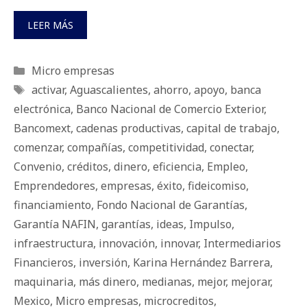
LEER MÁS
Categorías
Micro empresas
Etiquetas
activar
,
Aguascalientes
,
ahorro
,
apoyo
,
banca
electrónica
,
Banco Nacional de Comercio Exterior
,
Bancomext
,
cadenas productivas
,
capital de trabajo
,
comenzar
,
compañías
,
competitividad
,
conectar
,
Convenio
,
créditos
,
dinero
,
eficiencia
,
Empleo
,
Emprendedores
,
empresas
,
éxito
,
fideicomiso
,
financiamiento
,
Fondo Nacional de Garantías
,
Garantía NAFIN
,
garantías
,
ideas
,
Impulso
,
infraestructura
,
innovación
,
innovar
,
Intermediarios
Financieros
,
inversión
,
Karina Hernández Barrera
,
maquinaria
,
más dinero
,
medianas
,
mejor
,
mejorar
,
Mexico
,
Micro empresas
,
microcreditos
,