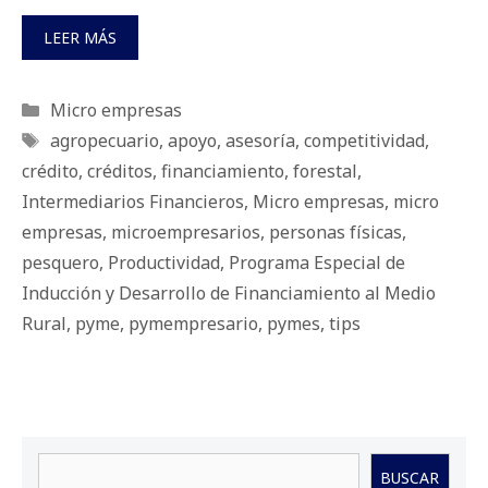
LEER MÁS
Categorías
Micro empresas
Etiquetas
agropecuario
,
apoyo
,
asesoría
,
competitividad
,
crédito
,
créditos
,
financiamiento
,
forestal
,
Intermediarios Financieros
,
Micro empresas
,
micro
empresas
,
microempresarios
,
personas físicas
,
pesquero
,
Productividad
,
Programa Especial de
Inducción y Desarrollo de Financiamiento al Medio
Rural
,
pyme
,
pymempresario
,
pymes
,
tips
Buscar
BUSCAR