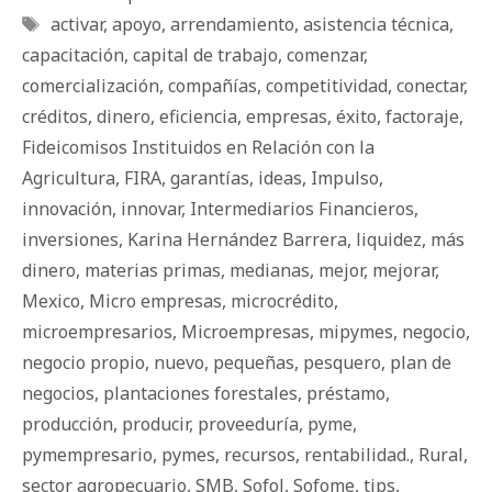
Etiquetas
activar
,
apoyo
,
arrendamiento
,
asistencia técnica
,
capacitación
,
capital de trabajo
,
comenzar
,
comercialización
,
compañías
,
competitividad
,
conectar
,
créditos
,
dinero
,
eficiencia
,
empresas
,
éxito
,
factoraje
,
Fideicomisos Instituidos en Relación con la
Agricultura
,
FIRA
,
garantías
,
ideas
,
Impulso
,
innovación
,
innovar
,
Intermediarios Financieros
,
inversiones
,
Karina Hernández Barrera
,
liquidez
,
más
dinero
,
materias primas
,
medianas
,
mejor
,
mejorar
,
Mexico
,
Micro empresas
,
microcrédito
,
microempresarios
,
Microempresas
,
mipymes
,
negocio
,
negocio propio
,
nuevo
,
pequeñas
,
pesquero
,
plan de
negocios
,
plantaciones forestales
,
préstamo
,
producción
,
producir
,
proveeduría
,
pyme
,
pymempresario
,
pymes
,
recursos
,
rentabilidad.
,
Rural
,
sector agropecuario
,
SMB
,
Sofol
,
Sofome
,
tips
,