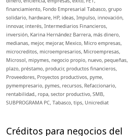
dinero
,
eficiencia
,
empresas
,
éxito
,
FET
,
financiamiento
,
Fondo Empresarial Tabasco
,
grupo
solidario
,
hardware
,
HP
,
ideas
,
Impulso
,
innovación
,
innovar
,
interés
,
Intermediarios Financieros
,
inversión
,
Karina Hernández Barrera
,
más dinero
,
medianas
,
mejor
,
mejorar
,
Mexico
,
Micro empresas
,
microcreditos
,
microempresarios
,
Microempresas
,
Microsol
,
mipymes
,
negocio propio
,
nuevo
,
pequeñas
,
plazo
,
préstamo
,
producir
,
productos financieros
,
Proveedores
,
Proyectos productivos
,
pyme
,
pymempresario
,
pymes
,
recursos
,
Refaccionario
,
rentabilidad.
,
ropa
,
sector productivo
,
SMB
,
SUBPROGRAMA PC
,
Tabasco
,
tips
,
Unicrediat
Créditos para negocios del