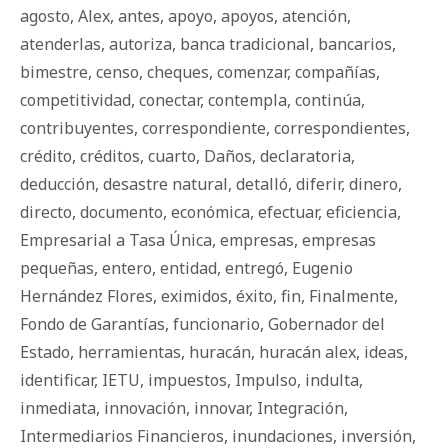
agosto
,
Alex
,
antes
,
apoyo
,
apoyos
,
atención
,
atenderlas
,
autoriza
,
banca tradicional
,
bancarios
,
bimestre
,
censo
,
cheques
,
comenzar
,
compañías
,
competitividad
,
conectar
,
contempla
,
continúa
,
contribuyentes
,
correspondiente
,
correspondientes
,
crédito
,
créditos
,
cuarto
,
Daños
,
declaratoria
,
deducción
,
desastre natural
,
detalló
,
diferir
,
dinero
,
directo
,
documento
,
económica
,
efectuar
,
eficiencia
,
Empresarial a Tasa Única
,
empresas
,
empresas
pequeñas
,
entero
,
entidad
,
entregó
,
Eugenio
Hernández Flores
,
eximidos
,
éxito
,
fin
,
Finalmente
,
Fondo de Garantías
,
funcionario
,
Gobernador del
Estado
,
herramientas
,
huracán
,
huracán alex
,
ideas
,
identificar
,
IETU
,
impuestos
,
Impulso
,
indulta
,
inmediata
,
innovación
,
innovar
,
Integración
,
Intermediarios Financieros
,
inundaciones
,
inversión
,