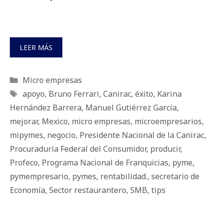
LEER MÁS
Categorías
Micro empresas
Etiquetas
apoyo
,
Bruno Ferrari
,
Canirac
,
éxito
,
Karina
Hernández Barrera
,
Manuel Gutiérrez García
,
mejorar
,
Mexico
,
micro empresas
,
microempresarios
,
mipymes
,
negocio
,
Presidente Nacional de la Canirac
,
Procuraduría Federal del Consumidor
,
producir
,
Profeco
,
Programa Nacional de Franquicias
,
pyme
,
pymempresario
,
pymes
,
rentabilidad.
,
secretario de
Economía
,
Sector restaurantero
,
SMB
,
tips