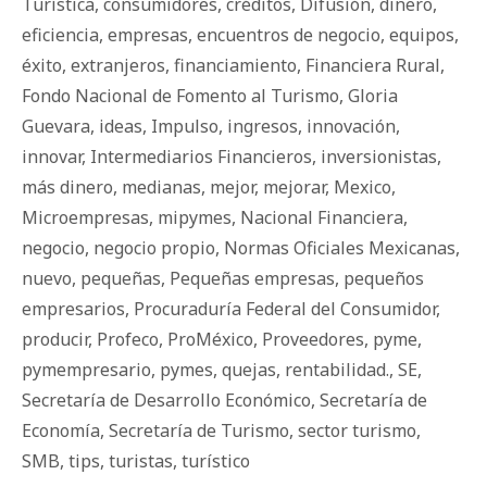
Turística
,
consumidores
,
créditos
,
Difusión
,
dinero
,
eficiencia
,
empresas
,
encuentros de negocio
,
equipos
,
éxito
,
extranjeros
,
financiamiento
,
Financiera Rural
,
Fondo Nacional de Fomento al Turismo
,
Gloria
Guevara
,
ideas
,
Impulso
,
ingresos
,
innovación
,
innovar
,
Intermediarios Financieros
,
inversionistas
,
más dinero
,
medianas
,
mejor
,
mejorar
,
Mexico
,
Microempresas
,
mipymes
,
Nacional Financiera
,
negocio
,
negocio propio
,
Normas Oficiales Mexicanas
,
nuevo
,
pequeñas
,
Pequeñas empresas
,
pequeños
empresarios
,
Procuraduría Federal del Consumidor
,
producir
,
Profeco
,
ProMéxico
,
Proveedores
,
pyme
,
pymempresario
,
pymes
,
quejas
,
rentabilidad.
,
SE
,
Secretaría de Desarrollo Económico
,
Secretaría de
Economía
,
Secretaría de Turismo
,
sector turismo
,
SMB
,
tips
,
turistas
,
turístico