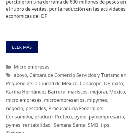
percibieron una derrama de 600 millones de pesos en
el rubro de ventas, por la reducción en las actividades
económicas del DF.
LEER MÁS
Categorías
Micro empresas
Etiquetas
apoyo
,
Cámara de Comercio Servicios y Turismo en
Pequeño de la Ciudad de México
,
Canacope
,
DF
,
éxito
,
Karina Hernández Barrera
,
mariscos
,
mejorar
,
Mexico
,
micro empresas
,
microempresarios
,
mipymes
,
negocio
,
pescados
,
Procuraduría Federal del
Consumidor
,
producir
,
Profeco
,
pyme
,
pymempresario
,
pymes
,
rentabilidad.
,
Semana Santa
,
SMB
,
tips
,