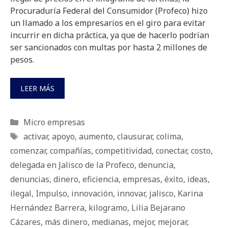
Procuraduría Federal del Consumidor (Profeco) hizo
un llamado a los empresarios en el giro para evitar
incurrir en dicha práctica, ya que de hacerlo podrían
ser sancionados con multas por hasta 2 millones de
pesos.
LEER MÁS
Categorías
Micro empresas
Etiquetas
activar
,
apoyo
,
aumento
,
clausurar
,
colima
,
comenzar
,
compañías
,
competitividad
,
conectar
,
costo
,
delegada en Jalisco de la Profeco
,
denuncia
,
denuncias
,
dinero
,
eficiencia
,
empresas
,
éxito
,
ideas
,
ilegal
,
Impulso
,
innovación
,
innovar
,
jalisco
,
Karina
Hernández Barrera
,
kilogramo
,
Lilia Bejarano
Cázares
,
más dinero
,
medianas
,
mejor
,
mejorar
,