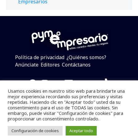
Empresarios
Política de privacidad
¿Quiénes somos?
Anúnciate
Editores
Contáctanos
Facebook
Instagram
Twitter
LinkedIn
Telegram
YouTube
TikTok
Usamos cookies en nuestro sitio web para brindarte una
mejor experiencia recordando sus preferencias y visitas
repetidas. Haciendo clic en "Aceptar todo" usted da su
consentimiento para el uso de TODAS las cookies. Sin
Pymempresario © 2025 Todos los derechos reservados.
embargo, puede visitar "Configuración de cookies" para
proporcionar un consentimiento controlado.
Se prohibe el uso de la información total o parcial sin
dar referencia a la fuente.
Configuración de cookies
Aceptar todo
Desarrollado por
yalla ya!