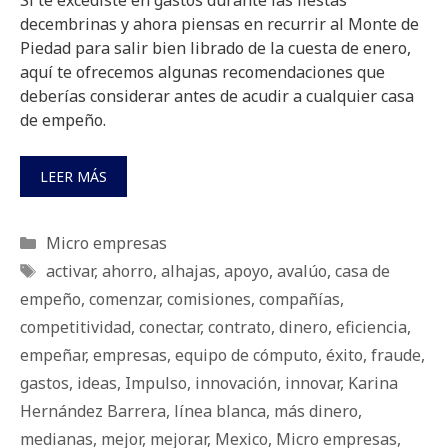
decembrinas y ahora piensas en recurrir al Monte de
Piedad para salir bien librado de la cuesta de enero,
aquí te ofrecemos algunas recomendaciones que
deberías considerar antes de acudir a cualquier casa
de empeño.
LEER MÁS
Categorías
Micro empresas
Etiquetas
activar
,
ahorro
,
alhajas
,
apoyo
,
avalúo
,
casa de
empeño
,
comenzar
,
comisiones
,
compañías
,
competitividad
,
conectar
,
contrato
,
dinero
,
eficiencia
,
empeñar
,
empresas
,
equipo de cómputo
,
éxito
,
fraude
,
gastos
,
ideas
,
Impulso
,
innovación
,
innovar
,
Karina
Hernández Barrera
,
línea blanca
,
más dinero
,
medianas
,
mejor
,
mejorar
,
Mexico
,
Micro empresas
,