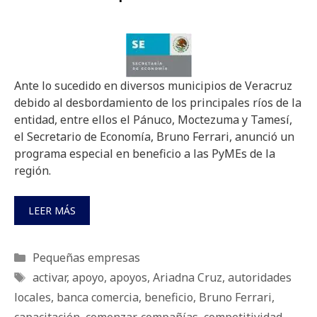
Ante lo sucedido en diversos municipios de Veracruz
debido al desbordamiento de los principales ríos de la
entidad, entre ellos el Pánuco, Moctezuma y Tamesí,
el Secretario de Economía, Bruno Ferrari, anunció un
programa especial en beneficio a las PyMEs de la
región.
LEER MÁS
Categorías
Pequeñas empresas
Etiquetas
activar
,
apoyo
,
apoyos
,
Ariadna Cruz
,
autoridades
locales
,
banca comercia
,
beneficio
,
Bruno Ferrari
,
capacitación
,
comenzar
,
compañías
,
competitividad
,