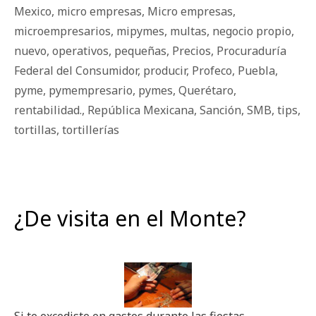
Mexico
,
micro empresas
,
Micro empresas
,
microempresarios
,
mipymes
,
multas
,
negocio propio
,
nuevo
,
operativos
,
pequeñas
,
Precios
,
Procuraduría
Federal del Consumidor
,
producir
,
Profeco
,
Puebla
,
pyme
,
pymempresario
,
pymes
,
Querétaro
,
rentabilidad.
,
República Mexicana
,
Sanción
,
SMB
,
tips
,
tortillas
,
tortillerías
¿De visita en el Monte?
Si te excediste en gastos durante las fiestas