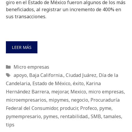
giro en el Estado de México fueron algunos de los más
beneficiados, al registrar un incremento de 400% en
sus transacciones.
LEER MÁS
Categorías
Micro empresas
Etiquetas
apoyo
,
Baja California.
,
Ciudad Juárez
,
Día de la
Candelaria
,
Estado de México
,
éxito
,
Karina
Hernández Barrera
,
mejorar
,
Mexico
,
micro empresas
,
microempresarios
,
mipymes
,
negocio
,
Procuraduría
Federal del Consumidor
,
producir
,
Profeco
,
pyme
,
pymempresario
,
pymes
,
rentabilidad.
,
SMB
,
tamales
,
tips