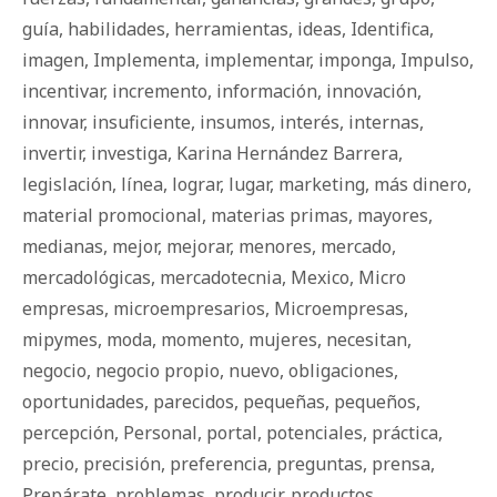
guía
,
habilidades
,
herramientas
,
ideas
,
Identifica
,
imagen
,
Implementa
,
implementar
,
imponga
,
Impulso
,
incentivar
,
incremento
,
información
,
innovación
,
innovar
,
insuficiente
,
insumos
,
interés
,
internas
,
invertir
,
investiga
,
Karina Hernández Barrera
,
legislación
,
línea
,
lograr
,
lugar
,
marketing
,
más dinero
,
material promocional
,
materias primas
,
mayores
,
medianas
,
mejor
,
mejorar
,
menores
,
mercado
,
mercadológicas
,
mercadotecnia
,
Mexico
,
Micro
empresas
,
microempresarios
,
Microempresas
,
mipymes
,
moda
,
momento
,
mujeres
,
necesitan
,
negocio
,
negocio propio
,
nuevo
,
obligaciones
,
oportunidades
,
parecidos
,
pequeñas
,
pequeños
,
percepción
,
Personal
,
portal
,
potenciales
,
práctica
,
precio
,
precisión
,
preferencia
,
preguntas
,
prensa
,
Prepárate
,
problemas
,
producir
,
productos
,