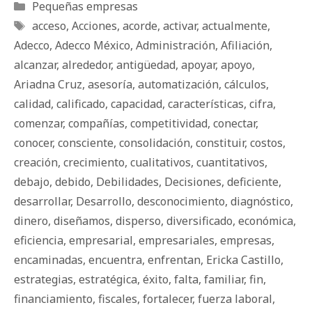
Categorías
Pequeñas empresas
Etiquetas
acceso
,
Acciones
,
acorde
,
activar
,
actualmente
,
Adecco
,
Adecco México
,
Administración
,
Afiliación
,
alcanzar
,
alrededor
,
antigüedad
,
apoyar
,
apoyo
,
Ariadna Cruz
,
asesoría
,
automatización
,
cálculos
,
calidad
,
calificado
,
capacidad
,
características
,
cifra
,
comenzar
,
compañías
,
competitividad
,
conectar
,
conocer
,
consciente
,
consolidación
,
constituir
,
costos
,
creación
,
crecimiento
,
cualitativos
,
cuantitativos
,
debajo
,
debido
,
Debilidades
,
Decisiones
,
deficiente
,
desarrollar
,
Desarrollo
,
desconocimiento
,
diagnóstico
,
dinero
,
diseñamos
,
disperso
,
diversificado
,
económica
,
eficiencia
,
empresarial
,
empresariales
,
empresas
,
encaminadas
,
encuentra
,
enfrentan
,
Ericka Castillo
,
estrategias
,
estratégica
,
éxito
,
falta
,
familiar
,
fin
,
financiamiento
,
fiscales
,
fortalecer
,
fuerza laboral
,