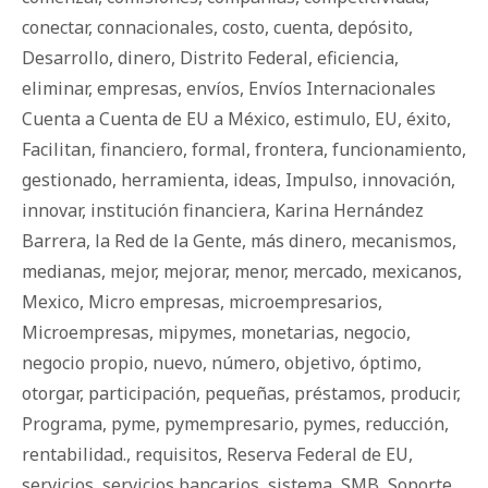
conectar
,
connacionales
,
costo
,
cuenta
,
depósito
,
Desarrollo
,
dinero
,
Distrito Federal
,
eficiencia
,
eliminar
,
empresas
,
envíos
,
Envíos Internacionales
Cuenta a Cuenta de EU a México
,
estimulo
,
EU
,
éxito
,
Facilitan
,
financiero
,
formal
,
frontera
,
funcionamiento
,
gestionado
,
herramienta
,
ideas
,
Impulso
,
innovación
,
innovar
,
institución financiera
,
Karina Hernández
Barrera
,
la Red de la Gente
,
más dinero
,
mecanismos
,
medianas
,
mejor
,
mejorar
,
menor
,
mercado
,
mexicanos
,
Mexico
,
Micro empresas
,
microempresarios
,
Microempresas
,
mipymes
,
monetarias
,
negocio
,
negocio propio
,
nuevo
,
número
,
objetivo
,
óptimo
,
otorgar
,
participación
,
pequeñas
,
préstamos
,
producir
,
Programa
,
pyme
,
pymempresario
,
pymes
,
reducción
,
rentabilidad.
,
requisitos
,
Reserva Federal de EU
,
servicios
,
servicios bancarios
,
sistema
,
SMB
,
Soporte
,