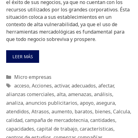
el éxito de sus negocios, ya que no cuentan con los
recursos utilizados por los grandes corporativos. Ésta
situación coloca a sus establecimientos en un
contexto de alta vulnerabilidad, ya que el uso de
herramientas mercadológicas es fundamental para
que todo negocio sobreviva y prospere.
LEER MÁS
Categorías
Micro empresas
Etiquetas
acceso
,
Acciones
,
activar
,
adecuados
,
afectar
,
alianzas comerciales
,
alta
,
amenazas
,
análisis
,
analiza
,
anuncios publicitarios
,
apoyo
,
asegura
,
atendidos
,
Atrasos
,
aumento
,
baratos
,
bienes
,
Calcula
,
calidad
,
campaña de mercadotecnia
,
cantidades
,
capacidades
,
capital de trabajo
,
características
,
centros de estudios
,
comenzar
,
compañías
,