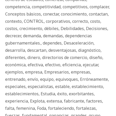
competencia
,
competitividad
,
competitivos
,
complacer
,
Conceptos básicos
,
conectar
,
conocimiento
,
contactan
,
contexto
,
CONTROL
,
corporativos
,
correcto
,
costo
,
costos
,
crecimiento
,
débiles
,
Debilidades
,
Decisiones
,
decrecer
,
demanda
,
demandas
,
dependencias
gubernamentales.
,
dependes
,
Desaceleración
,
desarrolla
,
descartan
,
desventajosas
,
diagnóstico
,
diferentes
,
dinero
,
directorios de comercio
,
diseño
,
económica
,
efectiva
,
efectivo
,
eficiencia
,
ejecutar
,
ejemplos
,
empresa
,
Empresarios
,
empresas
,
entrenado
,
envío
,
equipo
,
equivoques
,
Erróneamente
,
especiales
,
especialistas
,
estable
,
establecimiento
,
establecimientos
,
Estudia
,
éxito
,
exorbitantes
,
experiencia
,
Explota
,
extensa
,
fabricante
,
factores
,
falta
,
femenina
,
Foda
,
fortaleciendo
,
fortalezas
,
fuerzas
,
fundamental
,
ganancias
,
grandes
,
grupo
,