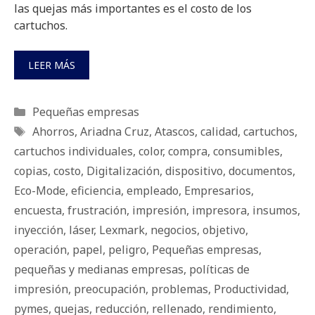
las quejas más importantes es el costo de los
cartuchos.
LEER MÁS
Categorías
Pequeñas empresas
Etiquetas
Ahorros
,
Ariadna Cruz
,
Atascos
,
calidad
,
cartuchos
,
cartuchos individuales
,
color
,
compra
,
consumibles
,
copias
,
costo
,
Digitalización
,
dispositivo
,
documentos
,
Eco-Mode
,
eficiencia
,
empleado
,
Empresarios
,
encuesta
,
frustración
,
impresión
,
impresora
,
insumos
,
inyección
,
láser
,
Lexmark
,
negocios
,
objetivo
,
operación
,
papel
,
peligro
,
Pequeñas empresas
,
pequeñas y medianas empresas
,
políticas de
impresión
,
preocupación
,
problemas
,
Productividad
,
pymes
,
quejas
,
reducción
,
rellenado
,
rendimiento
,