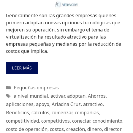
Generalmente son las grandes empresas quienes
primero adoptan nuevas opciones tecnológicas que
mejoren su operación, sin embargo el tema de
virtualización ha resultado atractivo para las
empresas pequeñas y medianas por la reducción de
costos que implica.
LEER MÁS
Categorías
Pequeñas empresas
Etiquetas
a nivel mundial
,
activar
,
adoptan
,
Ahorros
,
aplicaciones
,
apoyo
,
Ariadna Cruz
,
atractivo
,
Beneficios
,
cálculos
,
comenzar
,
compañías
,
competitividad
,
competitivos
,
conectar
,
conocimiento
,
costo de operación
,
costos
,
creación
,
dinero
,
director