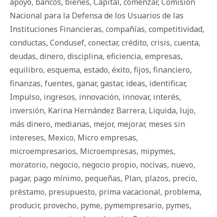
apoyo
,
bancos
,
bienes
,
Capital
,
comenzar
,
Comisión
Nacional para la Defensa de los Usuarios de las
Instituciones Financieras
,
compañías
,
competitividad
,
conductas
,
Condusef
,
conectar
,
crédito
,
crisis
,
cuenta
,
deudas
,
dinero
,
disciplina
,
eficiencia
,
empresas
,
equilibro
,
esquema
,
estado
,
éxito
,
fijos
,
financiero
,
finanzas
,
fuentes
,
ganar
,
gastar
,
ideas
,
identificar
,
Impulso
,
ingresos
,
innovación
,
innovar
,
interés
,
inversión
,
Karina Hernández Barrera
,
Liquida
,
lujo
,
más dinero
,
medianas
,
mejor
,
mejorar
,
meses sin
intereses
,
Mexico
,
Micro empresas
,
microempresarios
,
Microempresas
,
mipymes
,
moratorio
,
negocio
,
negocio propio
,
nocivas
,
nuevo
,
pagar
,
pago mínimo
,
pequeñas
,
Plan
,
plazos
,
precio
,
préstamo
,
presupuesto
,
prima vacacional
,
problema
,
producir
,
provecho
,
pyme
,
pymempresario
,
pymes
,