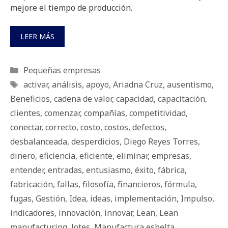
mejore el tiempo de producción.
LEER MÁS
Categorías
Pequeñas empresas
Etiquetas
activar
,
análisis
,
apoyo
,
Ariadna Cruz
,
ausentismo
,
Beneficios
,
cadena de valor
,
capacidad
,
capacitación
,
clientes
,
comenzar
,
compañías
,
competitividad
,
conectar
,
correcto
,
costo
,
costos
,
defectos
,
desbalanceada
,
desperdicios
,
Diego Reyes Torres
,
dinero
,
eficiencia
,
eficiente
,
eliminar
,
empresas
,
entender
,
entradas
,
entusiasmo
,
éxito
,
fábrica
,
fabricación
,
fallas
,
filosofía
,
financieros
,
fórmula
,
fugas
,
Gestión
,
Idea
,
ideas
,
implementación
,
Impulso
,
indicadores
,
innovación
,
innovar
,
Lean
,
Lean
manufacturing
,
lotes
,
Manufactura esbelta
,