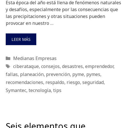
Esta época del año está llena de fenómenos naturales
y desafíos, especialmente por las consecuencias que
las precipitaciones y otras situaciones pueden
provocar en nuestro …
LEER MÁS
Categorías
Medianas Empresas
Etiquetas
ciberataque
,
consejos
,
desastres
,
emprendedor
,
fallas
,
planeación
,
prevención
,
pyme
,
pymes
,
recomendaciones
,
respaldo
,
riesgo
,
seguridad
,
Symantec
,
tecnología
,
tips
Seis elementos que