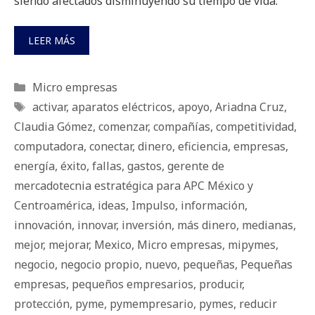
siendo afectados disminuyendo su tiempo de vida.
LEER MÁS
Categorías
Micro empresas
Etiquetas
activar
,
aparatos eléctricos
,
apoyo
,
Ariadna Cruz
,
Claudia Gómez
,
comenzar
,
compañías
,
competitividad
,
computadora
,
conectar
,
dinero
,
eficiencia
,
empresas
,
energía
,
éxito
,
fallas
,
gastos
,
gerente de
mercadotecnia estratégica para APC México y
Centroamérica
,
ideas
,
Impulso
,
información
,
innovación
,
innovar
,
inversión
,
más dinero
,
medianas
,
mejor
,
mejorar
,
Mexico
,
Micro empresas
,
mipymes
,
negocio
,
negocio propio
,
nuevo
,
pequeñas
,
Pequeñas
empresas
,
pequeños empresarios
,
producir
,
protección
,
pyme
,
pymempresario
,
pymes
,
reducir