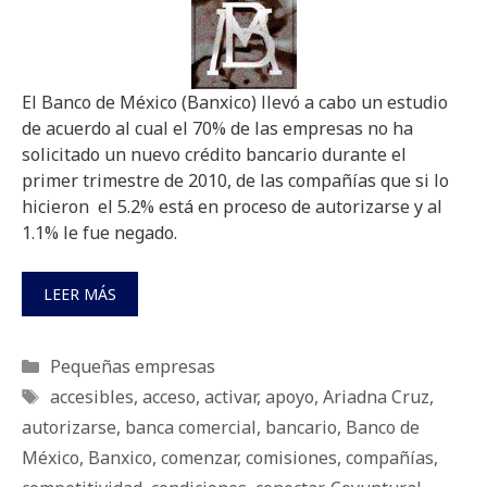
El Banco de México (Banxico) llevó a cabo un estudio
de acuerdo al cual el 70% de las empresas no ha
solicitado un nuevo crédito bancario durante el
primer trimestre de
2010, de las compañías que si lo
hicieron el 5.2% está en proceso de autorizarse y al
1.1% le fue negado.
LEER MÁS
Categorías
Pequeñas empresas
Etiquetas
accesibles
,
acceso
,
activar
,
apoyo
,
Ariadna Cruz
,
autorizarse
,
banca comercial
,
bancario
,
Banco de
México
,
Banxico
,
comenzar
,
comisiones
,
compañías
,