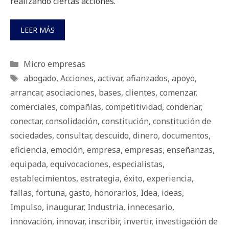
realizando ciertas acciones.
LEER MÁS
Categorías
Micro empresas
Etiquetas
abogado
,
Acciones
,
activar
,
afianzados
,
apoyo
,
arrancar
,
asociaciones
,
bases
,
clientes
,
comenzar
,
comerciales
,
compañías
,
competitividad
,
condenar
,
conectar
,
consolidación
,
constitución
,
constitución de
sociedades
,
consultar
,
descuido
,
dinero
,
documentos
,
eficiencia
,
emoción
,
empresa
,
empresas
,
enseñanzas
,
equipada
,
equivocaciones
,
especialistas
,
establecimientos
,
estrategia
,
éxito
,
experiencia
,
fallas
,
fortuna
,
gasto
,
honorarios
,
Idea
,
ideas
,
Impulso
,
inaugurar
,
Industria
,
innecesario
,
innovación
,
innovar
,
inscribir
,
invertir
,
investigación de