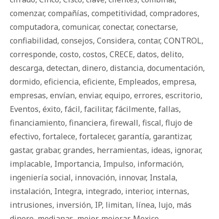
comenzar
,
compañías
,
competitividad
,
compradores
,
computadora
,
comunicar
,
conectar
,
conectarse
,
confiabilidad
,
consejos
,
Considera
,
contar
,
CONTROL
,
corresponde
,
costo
,
costos
,
CRECE
,
datos
,
delito
,
descarga
,
detectan
,
dinero
,
distancia
,
documentación
,
dormido
,
eficiencia
,
eficiente
,
Empleados
,
empresa
,
empresas
,
envían
,
enviar
,
equipo
,
errores
,
escritorio
,
Eventos
,
éxito
,
fácil
,
facilitar
,
fácilmente
,
fallas
,
financiamiento
,
financiera
,
firewall
,
fiscal
,
flujo de
efectivo
,
fortalece
,
fortalecer
,
garantía
,
garantizar
,
gastar
,
grabar
,
grandes
,
herramientas
,
ideas
,
ignorar
,
implacable
,
Importancia
,
Impulso
,
información
,
ingeniería social
,
innovación
,
innovar
,
Instala
,
instalación
,
Integra
,
integrado
,
interior
,
internas
,
intrusiones
,
inversión
,
IP
,
limitan
,
línea
,
lujo
,
más
dinero
,
medianas
,
mejor
,
mejorar
,
Mexico
,