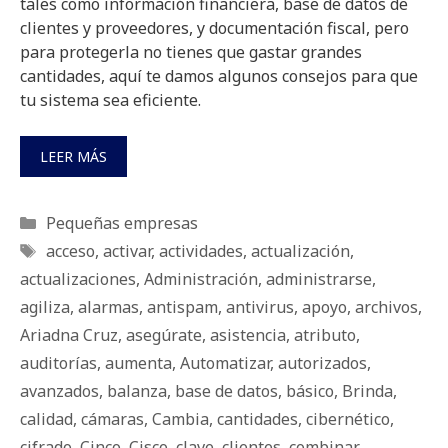
tales como información financiera, base de datos de
clientes y proveedores, y documentación fiscal, pero
para protegerla no tienes que gastar grandes
cantidades, aquí te damos algunos consejos para que
tu sistema sea eficiente.
LEER MÁS
Categorías
Pequeñas empresas
Etiquetas
acceso
,
activar
,
actividades
,
actualización
,
actualizaciones
,
Administración
,
administrarse
,
agiliza
,
alarmas
,
antispam
,
antivirus
,
apoyo
,
archivos
,
Ariadna Cruz
,
asegúrate
,
asistencia
,
atributo
,
auditorías
,
aumenta
,
Automatizar
,
autorizados
,
avanzados
,
balanza
,
base de datos
,
básico
,
Brinda
,
calidad
,
cámaras
,
Cambia
,
cantidades
,
cibernético
,
cifrado
,
Cinco
,
Cisco
,
clave
,
clientes
,
combinar
,