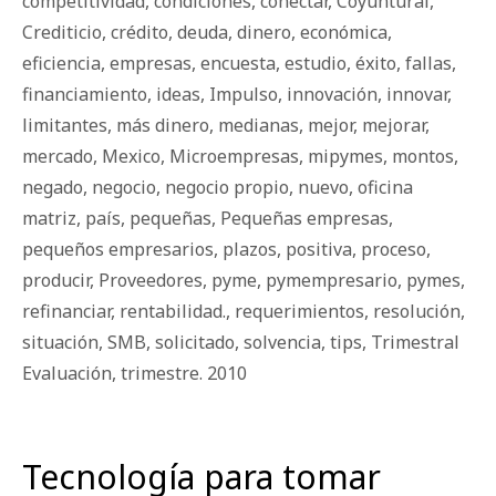
competitividad
,
condiciones
,
conectar
,
Coyuntural
,
Crediticio
,
crédito
,
deuda
,
dinero
,
económica
,
eficiencia
,
empresas
,
encuesta
,
estudio
,
éxito
,
fallas
,
financiamiento
,
ideas
,
Impulso
,
innovación
,
innovar
,
limitantes
,
más dinero
,
medianas
,
mejor
,
mejorar
,
mercado
,
Mexico
,
Microempresas
,
mipymes
,
montos
,
negado
,
negocio
,
negocio propio
,
nuevo
,
oficina
matriz
,
país
,
pequeñas
,
Pequeñas empresas
,
pequeños empresarios
,
plazos
,
positiva
,
proceso
,
producir
,
Proveedores
,
pyme
,
pymempresario
,
pymes
,
refinanciar
,
rentabilidad.
,
requerimientos
,
resolución
,
situación
,
SMB
,
solicitado
,
solvencia
,
tips
,
Trimestral
Evaluación
,
trimestre. 2010
Tecnología para tomar