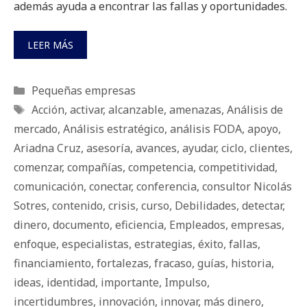
además ayuda a encontrar las fallas y oportunidades.
LEER MÁS
Categorías
Pequeñas empresas
Etiquetas
Acción
,
activar
,
alcanzable
,
amenazas
,
Análisis de
mercado
,
Análisis estratégico
,
análisis FODA
,
apoyo
,
Ariadna Cruz
,
asesoría
,
avances
,
ayudar
,
ciclo
,
clientes
,
comenzar
,
compañías
,
competencia
,
competitividad
,
comunicación
,
conectar
,
conferencia
,
consultor Nicolás
Sotres
,
contenido
,
crisis
,
curso
,
Debilidades
,
detectar
,
dinero
,
documento
,
eficiencia
,
Empleados
,
empresas
,
enfoque
,
especialistas
,
estrategias
,
éxito
,
fallas
,
financiamiento
,
fortalezas
,
fracaso
,
guías
,
historia
,
ideas
,
identidad
,
importante
,
Impulso
,
incertidumbres
,
innovación
,
innovar
,
más dinero
,