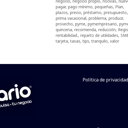
negocio
,
negocio propio
,
nocivas
,
nuev
pagar
,
pago mínimo
,
pequeñas
,
Plan
,
plazos
,
precio
,
préstamo
,
presupuesto
,
prima vacacional
,
problema
,
producir
,
provecho
,
pyme
,
pymempresario
,
pym
quincena
,
recomienda
,
reducción
,
Regis
rentabilidad.
,
reparto de utilidades
,
SM
tarjeta
,
tasas
,
tips
,
tranquilo
,
valor
Política de privacida