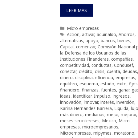
LEER MÁS
Categorías
Micro empresas
Etiquetas
Acción
,
activar
,
aguinaldo
,
Ahorros
,
alternativas
,
apoyo
,
bancos
,
bienes
,
Capital
,
comenzar
,
Comisión Nacional 
la Defensa de los Usuarios de las
Instituciones Financieras
,
compañías
,
competitividad
,
conductas
,
Condusef
,
conectar
,
crédito
,
crisis
,
cuenta
,
deudas
dinero
,
disciplina
,
eficiencia
,
empresas
,
equilibro
,
esquema
,
estado
,
éxito
,
fijos
financiero
,
finanzas
,
fuentes
,
ganar
,
gas
ideas
,
identificar
,
Impulso
,
ingresos
,
innovación
,
innovar
,
interés
,
inversión
,
Karina Hernández Barrera
,
Liquida
,
luj
más dinero
,
medianas
,
mejor
,
mejorar
,
meses sin intereses
,
Mexico
,
Micro
empresas
,
microempresarios
,
Microempresas
,
mipymes
,
moratorio
,