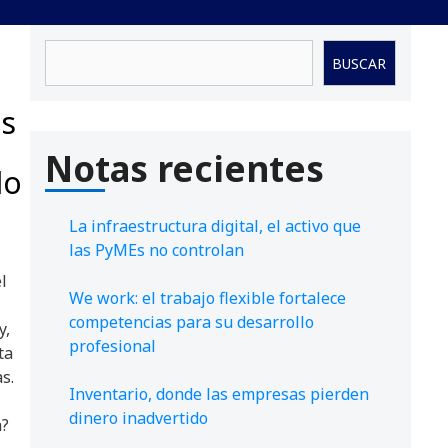
Buscar
BUSCAR
as
Notas recientes
lo
La infraestructura digital, el activo que
las PyMEs no controlan
l
We work: el trabajo flexible fortalece
competencias para su desarrollo
y,
profesional
ta
s.
Inventario, donde las empresas pierden
dinero inadvertido
a?