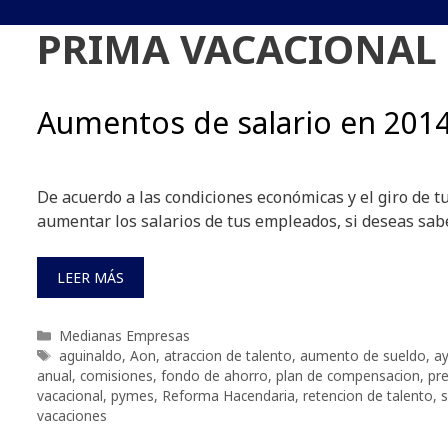
PRIMA VACACIONAL
Aumentos de salario en 201
De acuerdo a las condiciones económicas y el giro de t
aumentar los salarios de tus empleados, si deseas sab
LEER MÁS
Categorías
Medianas Empresas
Etiquetas
aguinaldo
,
Aon
,
atraccion de talento
,
aumento de sueldo
,
a
anual
,
comisiones
,
fondo de ahorro
,
plan de compensacion
,
pr
vacacional
,
pymes
,
Reforma Hacendaria
,
retencion de talento
,
s
vacaciones