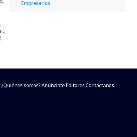
o
,
Empresarios
es
,
tra
,
B
,
d
¿Quiénes somos?
Anúnciate
Editores
Contáctanos