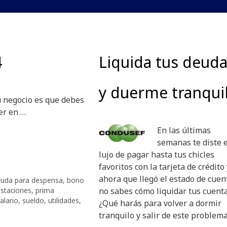
4
Liquida tus deud
y duerme tranqui
u negocio es que debes
er en …
En las últimas
semanas te diste e
lujo de pagar hasta tus chicles
favoritos con la tarjeta de crédito 
ahora que llegó el estado de cuen
yuda para despensa
,
bono
estaciones
,
prima
no sabes cómo liquidar tus
cuenta
alario
,
sueldo
,
utilidades
,
¿Qué harás para volver a dormir
tranquilo y salir de este problem