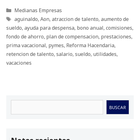
Categorías
Medianas Empresas
Etiquetas
aguinaldo
,
Aon
,
atraccion de talento
,
aumento de
sueldo
,
ayuda para despensa
,
bono anual
,
comisiones
,
fondo de ahorro
,
plan de compensacion
,
prestaciones
,
prima vacacional
,
pymes
,
Reforma Hacendaria
,
retencion de talento
,
salario
,
sueldo
,
utilidades
,
vacaciones
Buscar
BUSCAR