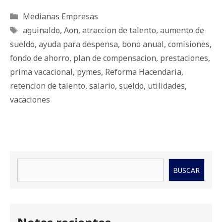
Categorías
Medianas Empresas
Etiquetas
aguinaldo
,
Aon
,
atraccion de talento
,
aumento de
sueldo
,
ayuda para despensa
,
bono anual
,
comisiones
,
fondo de ahorro
,
plan de compensacion
,
prestaciones
,
prima vacacional
,
pymes
,
Reforma Hacendaria
,
retencion de talento
,
salario
,
sueldo
,
utilidades
,
vacaciones
Buscar
BUSCAR