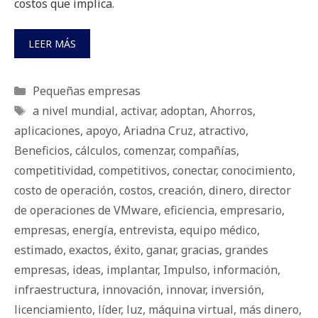
costos que implica.
LEER MÁS
Categorías
Pequeñas empresas
Etiquetas
a nivel mundial
,
activar
,
adoptan
,
Ahorros
,
aplicaciones
,
apoyo
,
Ariadna Cruz
,
atractivo
,
Beneficios
,
cálculos
,
comenzar
,
compañías
,
competitividad
,
competitivos
,
conectar
,
conocimiento
,
costo de operación
,
costos
,
creación
,
dinero
,
director
de operaciones de VMware
,
eficiencia
,
empresario
,
empresas
,
energía
,
entrevista
,
equipo médico
,
estimado
,
exactos
,
éxito
,
ganar
,
gracias
,
grandes
empresas
,
ideas
,
implantar
,
Impulso
,
información
,
infraestructura
,
innovación
,
innovar
,
inversión
,
licenciamiento
,
líder
,
luz
,
máquina virtual
,
más dinero
,