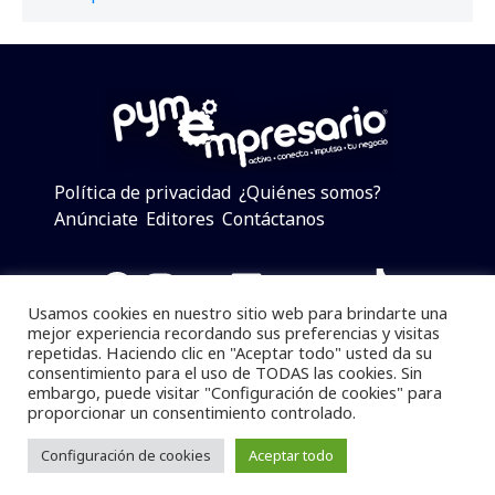
Política de privacidad
¿Quiénes somos?
Anúnciate
Editores
Contáctanos
Facebook
Instagram
Twitter
LinkedIn
Telegram
YouTube
TikTok
Usamos cookies en nuestro sitio web para brindarte una
mejor experiencia recordando sus preferencias y visitas
repetidas. Haciendo clic en "Aceptar todo" usted da su
consentimiento para el uso de TODAS las cookies. Sin
Pymempresario © 2025 Todos los derechos reservados.
embargo, puede visitar "Configuración de cookies" para
proporcionar un consentimiento controlado.
Se prohibe el uso de la información total o parcial sin
dar referencia a la fuente.
Configuración de cookies
Aceptar todo
Desarrollado por
yalla ya!