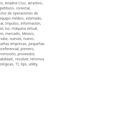
yo
,
Ariadna Cruz
,
atractivo
,
etitivos
,
conectar
,
ector de operaciones de
equipo médico
,
estimado
,
ar
,
Impulso
,
información
,
der
,
luz
,
máquina virtual
,
en
,
mercado
,
Mexico
,
nube
,
nuevas
,
nuevo
,
ueñas empresas
,
pequeñas
preferencial
,
primero
,
romoción
,
proveedor
,
abilidad.
,
resolver
,
retornos
ológicas
,
TI
,
tips
,
utility
,