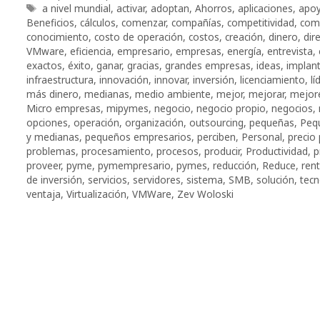
Etiquetas
a nivel mundial
,
activar
,
adoptan
,
Ahorros
,
aplicaciones
,
apo
Beneficios
,
cálculos
,
comenzar
,
compañías
,
competitividad
,
comp
conocimiento
,
costo de operación
,
costos
,
creación
,
dinero
,
dir
VMware
,
eficiencia
,
empresario
,
empresas
,
energía
,
entrevista
,
exactos
,
éxito
,
ganar
,
gracias
,
grandes empresas
,
ideas
,
implant
infraestructura
,
innovación
,
innovar
,
inversión
,
licenciamiento
,
lí
más dinero
,
medianas
,
medio ambiente
,
mejor
,
mejorar
,
mejor
Micro empresas
,
mipymes
,
negocio
,
negocio propio
,
negocios
,
opciones
,
operación
,
organización
,
outsourcing
,
pequeñas
,
Peq
y medianas
,
pequeños empresarios
,
perciben
,
Personal
,
precio 
problemas
,
procesamiento
,
procesos
,
producir
,
Productividad
,
p
proveer
,
pyme
,
pymempresario
,
pymes
,
reducción
,
Reduce
,
rent
de inversión
,
servicios
,
servidores
,
sistema
,
SMB
,
solución
,
tecn
ventaja
,
Virtualización
,
VMWare
,
Zev Woloski