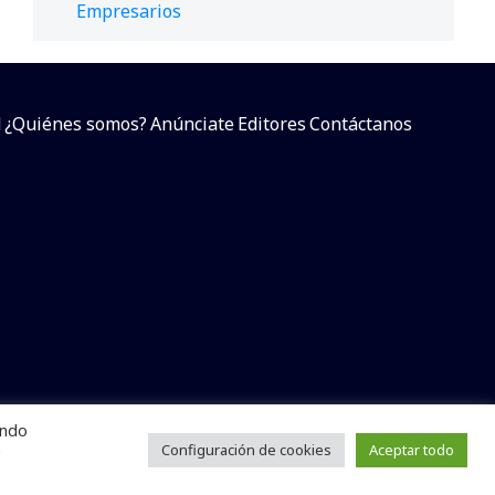
Empresarios
d
¿Quiénes somos?
Anúnciate
Editores
Contáctanos
endo
arcial sin dar referencia a la fuente.
e
Configuración de cookies
Aceptar todo