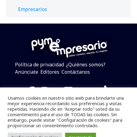
Empresarios
Política de privacidad
¿Quiénes somos?
Anúnciate
Editores
Contáctanos
Facebook
Instagram
Twitter
LinkedIn
Telegram
YouTube
TikTok
Usamos cookies en nuestro sitio web para brindarte una
mejor experiencia recordando sus preferencias y visitas
repetidas. Haciendo clic en "Aceptar todo" usted da su
consentimiento para el uso de TODAS las cookies. Sin
Pymempresario © 2025 Todos los derechos reservados.
embargo, puede visitar "Configuración de cookies" para
proporcionar un consentimiento controlado.
Se prohibe el uso de la información total o parcial sin
dar referencia a la fuente.