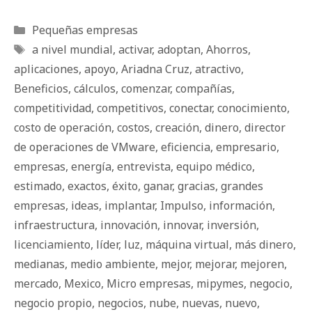
Categorías
Pequeñas empresas
Etiquetas
a nivel mundial
,
activar
,
adoptan
,
Ahorros
,
aplicaciones
,
apoyo
,
Ariadna Cruz
,
atractivo
,
Beneficios
,
cálculos
,
comenzar
,
compañías
,
competitividad
,
competitivos
,
conectar
,
conocimiento
,
costo de operación
,
costos
,
creación
,
dinero
,
director
de operaciones de VMware
,
eficiencia
,
empresario
,
empresas
,
energía
,
entrevista
,
equipo médico
,
estimado
,
exactos
,
éxito
,
ganar
,
gracias
,
grandes
empresas
,
ideas
,
implantar
,
Impulso
,
información
,
infraestructura
,
innovación
,
innovar
,
inversión
,
licenciamiento
,
líder
,
luz
,
máquina virtual
,
más dinero
,
medianas
,
medio ambiente
,
mejor
,
mejorar
,
mejoren
,
mercado
,
Mexico
,
Micro empresas
,
mipymes
,
negocio
,
negocio propio
,
negocios
,
nube
,
nuevas
,
nuevo
,