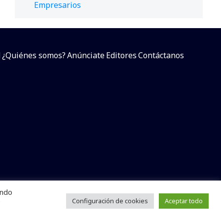
Empresarios
d
¿Quiénes somos?
Anúnciate
Editores
Contáctanos
endo
arcial sin dar referencia a la fuente.
e
Configuración de cookies
Aceptar todo