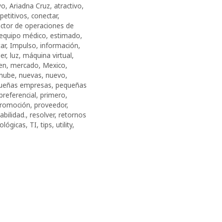
yo
,
Ariadna Cruz
,
atractivo
,
etitivos
,
conectar
,
ector de operaciones de
equipo médico
,
estimado
,
ar
,
Impulso
,
información
,
der
,
luz
,
máquina virtual
,
en
,
mercado
,
Mexico
,
nube
,
nuevas
,
nuevo
,
ueñas empresas
,
pequeñas
preferencial
,
primero
,
romoción
,
proveedor
,
abilidad.
,
resolver
,
retornos
ológicas
,
TI
,
tips
,
utility
,