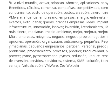
Etiquetas
a nivel mundial
,
activar
,
adoptan
,
Ahorros
,
aplicaciones
,
apo
Beneficios
,
cálculos
,
comenzar
,
compañías
,
competitividad
,
comp
conocimiento
,
costo de operación
,
costos
,
creación
,
dinero
,
dir
VMware
,
eficiencia
,
empresario
,
empresas
,
energía
,
entrevista
,
exactos
,
éxito
,
ganar
,
gracias
,
grandes empresas
,
ideas
,
implant
infraestructura
,
innovación
,
innovar
,
inversión
,
licenciamiento
,
lí
más dinero
,
medianas
,
medio ambiente
,
mejor
,
mejorar
,
mejor
Micro empresas
,
mipymes
,
negocio
,
negocio propio
,
negocios
,
opciones
,
operación
,
organización
,
outsourcing
,
pequeñas
,
Peq
y medianas
,
pequeños empresarios
,
perciben
,
Personal
,
precio 
problemas
,
procesamiento
,
procesos
,
producir
,
Productividad
,
p
proveer
,
pyme
,
pymempresario
,
pymes
,
reducción
,
Reduce
,
rent
de inversión
,
servicios
,
servidores
,
sistema
,
SMB
,
solución
,
tecn
ventaja
,
Virtualización
,
VMWare
,
Zev Woloski