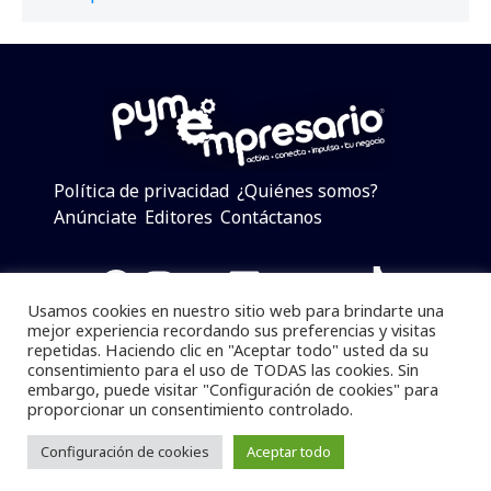
Política de privacidad
¿Quiénes somos?
Anúnciate
Editores
Contáctanos
Facebook
Instagram
Twitter
LinkedIn
Telegram
YouTube
TikTok
Usamos cookies en nuestro sitio web para brindarte una
mejor experiencia recordando sus preferencias y visitas
repetidas. Haciendo clic en "Aceptar todo" usted da su
consentimiento para el uso de TODAS las cookies. Sin
Pymempresario © 2025 Todos los derechos reservados.
embargo, puede visitar "Configuración de cookies" para
proporcionar un consentimiento controlado.
Se prohibe el uso de la información total o parcial sin
dar referencia a la fuente.
Configuración de cookies
Aceptar todo
Desarrollado por
yalla ya!