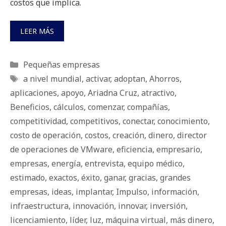
costos que implica.
LEER MÁS
Categorías
Pequeñas empresas
Etiquetas
a nivel mundial
,
activar
,
adoptan
,
Ahorros
,
aplicaciones
,
apoyo
,
Ariadna Cruz
,
atractivo
,
Beneficios
,
cálculos
,
comenzar
,
compañías
,
competitividad
,
competitivos
,
conectar
,
conocimiento
,
costo de operación
,
costos
,
creación
,
dinero
,
director
de operaciones de VMware
,
eficiencia
,
empresario
,
empresas
,
energía
,
entrevista
,
equipo médico
,
estimado
,
exactos
,
éxito
,
ganar
,
gracias
,
grandes
empresas
,
ideas
,
implantar
,
Impulso
,
información
,
infraestructura
,
innovación
,
innovar
,
inversión
,
licenciamiento
,
líder
,
luz
,
máquina virtual
,
más dinero
,