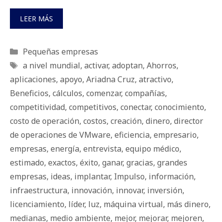
LEER MÁS
Categorías
Pequeñas empresas
Etiquetas
a nivel mundial
,
activar
,
adoptan
,
Ahorros
,
aplicaciones
,
apoyo
,
Ariadna Cruz
,
atractivo
,
Beneficios
,
cálculos
,
comenzar
,
compañías
,
competitividad
,
competitivos
,
conectar
,
conocimiento
,
costo de operación
,
costos
,
creación
,
dinero
,
director
de operaciones de VMware
,
eficiencia
,
empresario
,
empresas
,
energía
,
entrevista
,
equipo médico
,
estimado
,
exactos
,
éxito
,
ganar
,
gracias
,
grandes
empresas
,
ideas
,
implantar
,
Impulso
,
información
,
infraestructura
,
innovación
,
innovar
,
inversión
,
licenciamiento
,
líder
,
luz
,
máquina virtual
,
más dinero
,
medianas
,
medio ambiente
,
mejor
,
mejorar
,
mejoren
,