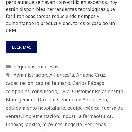
pero aunque se hayan convertido en expertos, hoy
están disponibles herramientas tecnológicas que
facilitan esas tareas reduciendo tiempos y
aumentando la productividad, tal es el caso de un
CRM.
LEER MÁS
Categorías
Pequeñas empresas
Etiquetas
Administración
,
Alliancesfa
,
Ariadna Cruz
,
capacitación
,
capital humano
,
Carlos Rábago
,
compañías
,
consultoría
,
CRM
,
Customer Relationship
Management
,
Director General de Alliancesfa
,
equipamiento hospitalario
,
equipo médico
,
fuerza de
ventas
,
implementación
,
industria farmacéutica
,
innovar
,
Mexico
,
mipymes
,
negocio
,
Pequeñas