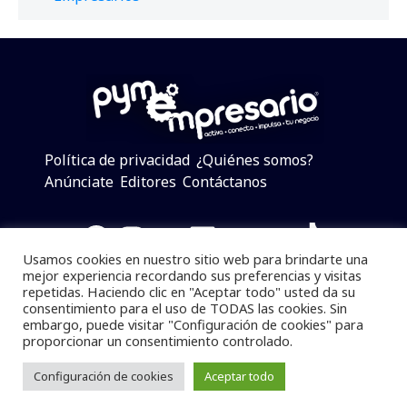
Política de privacidad
¿Quiénes somos?
Anúnciate
Editores
Contáctanos
Facebook
Instagram
Twitter
LinkedIn
Telegram
YouTube
TikTok
Usamos cookies en nuestro sitio web para brindarte una
mejor experiencia recordando sus preferencias y visitas
repetidas. Haciendo clic en "Aceptar todo" usted da su
consentimiento para el uso de TODAS las cookies. Sin
Pymempresario © 2025 Todos los derechos reservados.
embargo, puede visitar "Configuración de cookies" para
proporcionar un consentimiento controlado.
Se prohibe el uso de la información total o parcial sin
dar referencia a la fuente.
Configuración de cookies
Aceptar todo
Desarrollado por
yalla ya!