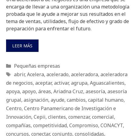
encarga de llevar a una organización una metodología
probada que le ayude a mejorar sus resultados en el
tema de ventas, utilidades, flujo de efectivo y grado de
preparación para enfrentar el futuro.
LEER MÁS
Categorías
Pequeñas empresas
Etiquetas
abrir
,
Acelera
,
acelerado
,
aceleradora
,
aceleradora
de negocios
,
aceptar
,
activar
,
agrupa
,
Aguascalientes
,
apoya
,
apoyo
,
áreas
,
Ariadna Cruz
,
asesoría
,
asesoría
grupal
,
asignación
,
ayude
,
cambios
,
capital humano
,
Centro
,
Centro Panamericano de Investigación e
Innovación
,
Cepii
,
clientes
,
comenzar
,
comercial
,
compañías
,
competitividad
,
Compromiso
,
CONACYT
,
concursos
,
conectar
,
conjunto
,
consolidadas
,