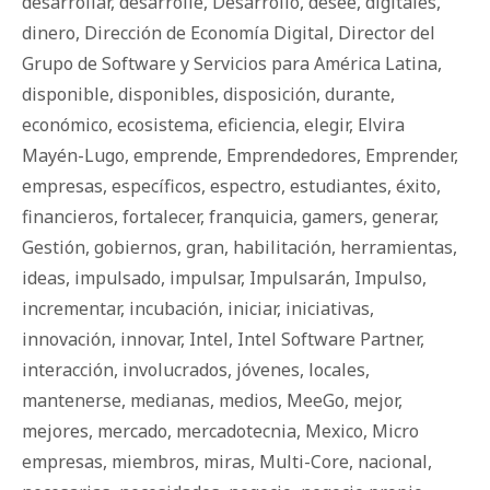
desarrollar
,
desarrolle
,
Desarrollo
,
desee
,
digitales
,
dinero
,
Dirección de Economía Digital
,
Director del
Grupo de Software y Servicios para América Latina
,
disponible
,
disponibles
,
disposición
,
durante
,
económico
,
ecosistema
,
eficiencia
,
elegir
,
Elvira
Mayén-Lugo
,
emprende
,
Emprendedores
,
Emprender
,
empresas
,
específicos
,
espectro
,
estudiantes
,
éxito
,
financieros
,
fortalecer
,
franquicia
,
gamers
,
generar
,
Gestión
,
gobiernos
,
gran
,
habilitación
,
herramientas
,
ideas
,
impulsado
,
impulsar
,
Impulsarán
,
Impulso
,
incrementar
,
incubación
,
iniciar
,
iniciativas
,
innovación
,
innovar
,
Intel
,
Intel Software Partner
,
interacción
,
involucrados
,
jóvenes
,
locales
,
mantenerse
,
medianas
,
medios
,
MeeGo
,
mejor
,
mejores
,
mercado
,
mercadotecnia
,
Mexico
,
Micro
empresas
,
miembros
,
miras
,
Multi-Core
,
nacional
,