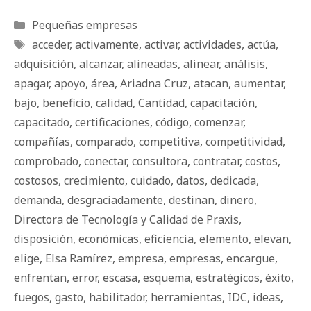
Categorías
Pequeñas empresas
Etiquetas
acceder
,
activamente
,
activar
,
actividades
,
actúa
,
adquisición
,
alcanzar
,
alineadas
,
alinear
,
análisis
,
apagar
,
apoyo
,
área
,
Ariadna Cruz
,
atacan
,
aumentar
,
bajo
,
beneficio
,
calidad
,
Cantidad
,
capacitación
,
capacitado
,
certificaciones
,
código
,
comenzar
,
compañías
,
comparado
,
competitiva
,
competitividad
,
comprobado
,
conectar
,
consultora
,
contratar
,
costos
,
costosos
,
crecimiento
,
cuidado
,
datos
,
dedicada
,
demanda
,
desgraciadamente
,
destinan
,
dinero
,
Directora de Tecnología y Calidad de Praxis
,
disposición
,
económicas
,
eficiencia
,
elemento
,
elevan
,
elige
,
Elsa Ramírez
,
empresa
,
empresas
,
encargue
,
enfrentan
,
error
,
escasa
,
esquema
,
estratégicos
,
éxito
,
fuegos
,
gasto
,
habilitador
,
herramientas
,
IDC
,
ideas
,