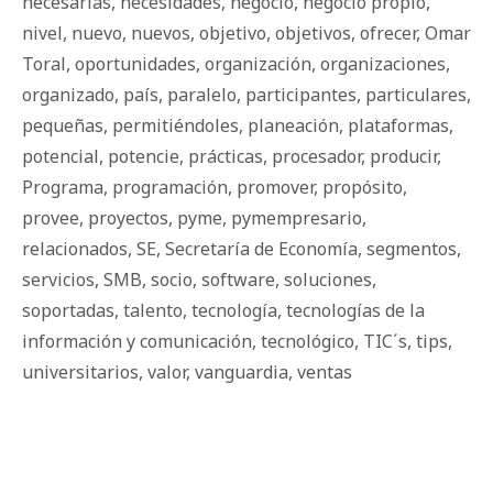
necesarias
,
necesidades
,
negocio
,
negocio propio
,
nivel
,
nuevo
,
nuevos
,
objetivo
,
objetivos
,
ofrecer
,
Omar
Toral
,
oportunidades
,
organización
,
organizaciones
,
organizado
,
país
,
paralelo
,
participantes
,
particulares
,
pequeñas
,
permitiéndoles
,
planeación
,
plataformas
,
potencial
,
potencie
,
prácticas
,
procesador
,
producir
,
Programa
,
programación
,
promover
,
propósito
,
provee
,
proyectos
,
pyme
,
pymempresario
,
relacionados
,
SE
,
Secretaría de Economía
,
segmentos
,
servicios
,
SMB
,
socio
,
software
,
soluciones
,
soportadas
,
talento
,
tecnología
,
tecnologías de la
información y comunicación
,
tecnológico
,
TIC´s
,
tips
,
universitarios
,
valor
,
vanguardia
,
ventas