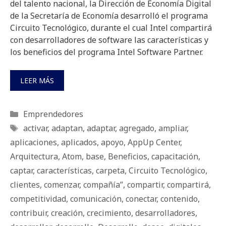
del talento nacional, la Dirección de Economía Digital
de la Secretaría de Economía desarrolló el programa
Circuito Tecnológico, durante el cual Intel compartirá
con desarrolladores de software las características y
los beneficios del programa Intel Software Partner.
LEER MÁS
Categorías
Emprendedores
Etiquetas
activar
,
adaptan
,
adaptar
,
agregado
,
ampliar
,
aplicaciones
,
aplicados
,
apoyo
,
AppUp Center
,
Arquitectura
,
Atom
,
base
,
Beneficios
,
capacitación
,
captar
,
características
,
carpeta
,
Circuito Tecnológico
,
clientes
,
comenzar
,
compañía”
,
compartir
,
compartirá
,
competitividad
,
comunicación
,
conectar
,
contenido
,
contribuir
,
creación
,
crecimiento
,
desarrolladores
,