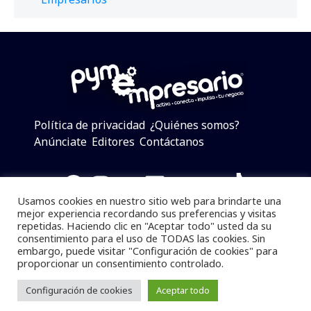
Política de privacidad
¿Quiénes somos?
Anúnciate
Editores
Contáctanos
Facebook
Instagram
Twitter
LinkedIn
Telegram
YouTube
TikTok
Usamos cookies en nuestro sitio web para brindarte una
mejor experiencia recordando sus preferencias y visitas
repetidas. Haciendo clic en "Aceptar todo" usted da su
consentimiento para el uso de TODAS las cookies. Sin
Pymempresario © 2025 Todos los derechos reservados.
embargo, puede visitar "Configuración de cookies" para
proporcionar un consentimiento controlado.
Se prohibe el uso de la información total o parcial sin
dar referencia a la fuente.
Configuración de cookies
Aceptar todo
Desarrollado por
yalla ya!