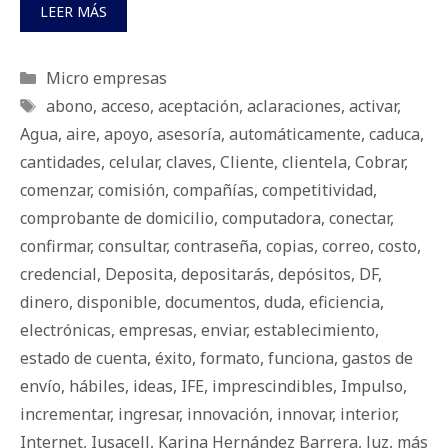
LEER MÁS
Categorías
Micro empresas
Etiquetas
abono
,
acceso
,
aceptación
,
aclaraciones
,
activar
,
Agua
,
aire
,
apoyo
,
asesoría
,
automáticamente
,
caduca
,
cantidades
,
celular
,
claves
,
Cliente
,
clientela
,
Cobrar
,
comenzar
,
comisión
,
compañías
,
competitividad
,
comprobante de domicilio
,
computadora
,
conectar
,
confirmar
,
consultar
,
contraseña
,
copias
,
correo
,
costo
,
credencial
,
Deposita
,
depositarás
,
depósitos
,
DF
,
dinero
,
disponible
,
documentos
,
duda
,
eficiencia
,
electrónicas
,
empresas
,
enviar
,
establecimiento
,
estado de cuenta
,
éxito
,
formato
,
funciona
,
gastos de
envío
,
hábiles
,
ideas
,
IFE
,
imprescindibles
,
Impulso
,
incrementar
,
ingresar
,
innovación
,
innovar
,
interior
,
Internet
,
Iusacell
,
Karina Hernández Barrera
,
luz
,
más