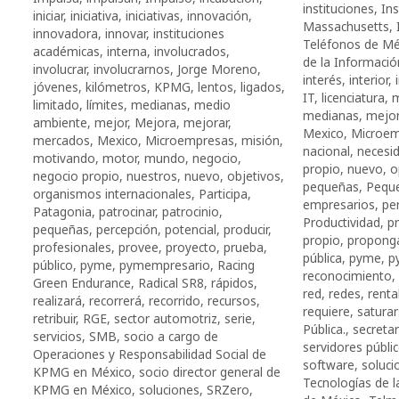
instituciones
,
Ins
iniciar
,
iniciativa
,
iniciativas
,
innovación
,
Massachusetts
,
innovadora
,
innovar
,
instituciones
Teléfonos de Mé
académicas
,
interna
,
involucrados
,
de la Informació
involucrar
,
involucrarnos
,
Jorge Moreno
,
interés
,
interior
,
jóvenes
,
kilómetros
,
KPMG
,
lentos
,
ligados
,
IT
,
licenciatura
,
m
limitado
,
límites
,
medianas
,
medio
medianas
,
mejor
ambiente
,
mejor
,
Mejora
,
mejorar
,
Mexico
,
Microem
mercados
,
Mexico
,
Microempresas
,
misión
,
nacional
,
necesi
motivando
,
motor
,
mundo
,
negocio
,
propio
,
nuevo
,
o
negocio propio
,
nuestros
,
nuevo
,
objetivos
,
pequeñas
,
Pequ
organismos internacionales
,
Participa
,
empresarios
,
per
Patagonia
,
patrocinar
,
patrocinio
,
Productividad
,
p
pequeñas
,
percepción
,
potencial
,
producir
,
propio
,
propong
profesionales
,
provee
,
proyecto
,
prueba
,
pública
,
pyme
,
p
público
,
pyme
,
pymempresario
,
Racing
reconocimiento
,
Green Endurance
,
Radical SR8
,
rápidos
,
red
,
redes
,
renta
realizará
,
recorrerá
,
recorrido
,
recursos
,
requiere
,
satura
retribuir
,
RGE
,
sector automotriz
,
serie
,
Pública.
,
secreta
servicios
,
SMB
,
socio a cargo de
servidores públi
Operaciones y Responsabilidad Social de
software
,
soluci
KPMG en México
,
socio director general de
Tecnologías de l
KPMG en México
,
soluciones
,
SRZero
,