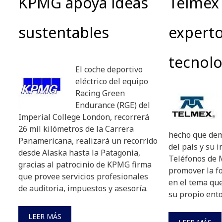
KPMG apoya ideas
Telmex
sustentables
expert
tecnolo
El coche deportivo
eléctrico del equipo
Racing Green
Endurance (RGE) del
Imperial College London, recorrerá
26 mil kilómetros de la Carrera
hecho que dem
Panamericana, realizará un recorrido
del país y su i
desde Alaska hasta la Patagonia,
Teléfonos de 
gracias al patrocinio de KPMG firma
promover la f
que provee servicios profesionales
en el tema que
de auditoria, impuestos y asesoría.
su propio ent
LEER MÁS