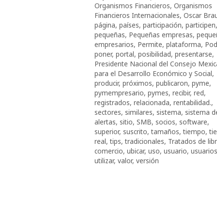
Organismos Financieros
,
Organismos
Financieros Internacionales
,
Oscar Bra
página
,
países
,
participación
,
participen
pequeñas
,
Pequeñas empresas
,
peque
empresarios
,
Permite
,
plataforma
,
Pod
poner
,
portal
,
posibilidad
,
presentarse
,
Presidente Nacional del Consejo Mexi
para el Desarrollo Económico y Social
,
producir
,
próximos
,
publicaron
,
pyme
,
pymempresario
,
pymes
,
recibir
,
red
,
registrados
,
relacionada
,
rentabilidad.
,
sectores
,
similares
,
sistema
,
sistema d
alertas
,
sitio
,
SMB
,
socios
,
software
,
superior
,
suscrito
,
tamaños
,
tiempo
,
ti
real
,
tips
,
tradicionales
,
Tratados de lib
comercio
,
ubicar
,
uso
,
usuario
,
usuario
utilizar
,
valor
,
versión