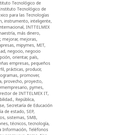
tituto Tecnológico de
Instituto Tecnológico de
xico para las Tecnologías
n
,
instrumento
,
inteligente
,
internacional
,
INTTELMEX
aestría
,
más dinero
,
,
mejorar
,
mejoras
,
presas
,
mipymes
,
MIT
,
dad
,
negocio
,
negocio
pción
,
orientar
,
país
,
eñas empresas
,
pequeños
fil
,
prácticas
,
producir
,
rogramas
,
promover
,
a
,
provecho
,
proyecto
,
ymempresario
,
pymes
,
rector de INTTELMEX IT
,
bilidad.
,
República
,
rse
,
Secretaría de Educación
ría de estado
,
SEP
,
cos
,
sistemas
,
SMB
,
ones
,
técnicos
,
tecnología
,
a Información
,
Teléfonos