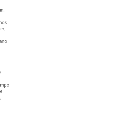
un
,
,
ños
er
,
cano
e
empo
re
s
,