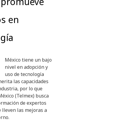
 promueve
os en
gía
México tiene un bajo
nivel en adopción y
uso de tecnología
erita las capacidades
ndustria, por lo que
México (Telmex) busca
ormación de expertos
 lleven las mejoras a
orno.