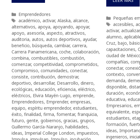
LEER MÁS
Categorías
Emprendedores
Categorías
Pequeñas em
Etiquetas
académico
,
activar
,
Alaska
,
alcance
,
Etiquetas
accesibles
,
ac
alternativos
,
apoya
,
apoyando
,
apoyar
,
activar
,
actualizar
apoyo
,
asesoría
,
aspecto
,
atractivos
,
alumno
,
aplicabl
auditoria
,
autos
,
autos deportivos
,
ayudar
,
Cruz
,
bajo
,
bási
beneficio
,
búsqueda
,
cambiar
,
carrera
,
capacitaciones
,
C
Carrera Panamericana
,
coche
,
colaboración
,
ciudad de Méxic
combina
,
combustibles
,
combustión
,
compañías
,
comp
comenzar
,
competitividad
,
comprometidos
,
conectar
,
conexi
Compromiso
,
comunidades
,
conectar
,
contexto
,
convert
consiste
,
contribución
,
demostrar
,
demanda
,
demer
deportivo
,
desarrollar
,
Desarrollo
,
dinero
,
disponible
,
dista
ecológicas
,
educación
,
eficiencia
,
eléctrico
,
duración
,
econó
eléctricos
,
Elvira Mayén-Lugo
,
emprende
,
educativa
,
educa
Emprendedores
,
Emprender
,
empresas
,
Empresarios
,
em
equipo
,
espíritu emprendedor
,
estudiantes
,
equivalente
,
espe
éxito
,
finalidad
,
firma
,
fomentar
,
franquicia
,
estudiantes
,
eta
futuro
,
gente
,
gobiernos
,
gracias
,
grupos
,
formación
,
fuert
Guillermo García-Naranjo
,
habilidades
,
ideas
,
Importanc
ideas
,
Imperial College London
,
impuestos
,
ingenieros
,
inicia
Impulsa
,
impulsan
,
Impulso
,
incubación
,