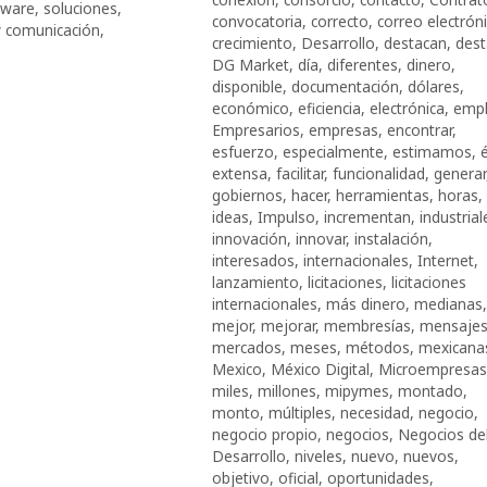
tware
,
soluciones
,
convocatoria
,
correcto
,
correo electrón
y comunicación
,
crecimiento
,
Desarrollo
,
destacan
,
dest
DG Market
,
día
,
diferentes
,
dinero
,
disponible
,
documentación
,
dólares
,
económico
,
eficiencia
,
electrónica
,
emp
Empresarios
,
empresas
,
encontrar
,
esfuerzo
,
especialmente
,
estimamos
,
extensa
,
facilitar
,
funcionalidad
,
generar
gobiernos
,
hacer
,
herramientas
,
horas
,
ideas
,
Impulso
,
incrementan
,
industrial
innovación
,
innovar
,
instalación
,
interesados
,
internacionales
,
Internet
,
lanzamiento
,
licitaciones
,
licitaciones
internacionales
,
más dinero
,
medianas
,
mejor
,
mejorar
,
membresías
,
mensaje
mercados
,
meses
,
métodos
,
mexicana
Mexico
,
México Digital
,
Microempresas
miles
,
millones
,
mipymes
,
montado
,
monto
,
múltiples
,
necesidad
,
negocio
,
negocio propio
,
negocios
,
Negocios de
Desarrollo
,
niveles
,
nuevo
,
nuevos
,
objetivo
,
oficial
,
oportunidades
,