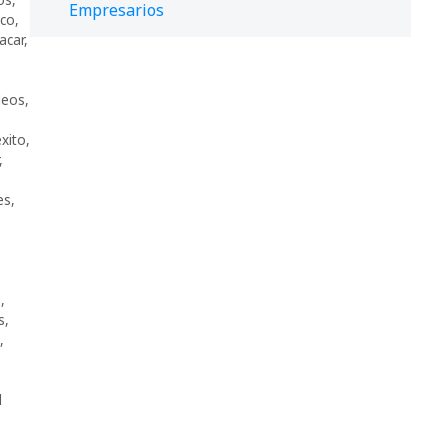
Empresarios
ico
,
acar
,
leos
,
éxito
,
,
es
,
s
,
s
,
,
l