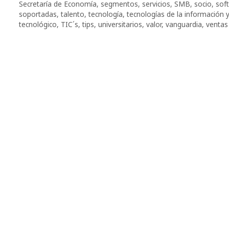
Secretaría de Economía
,
segmentos
,
servicios
,
SMB
,
socio
,
sof
soportadas
,
talento
,
tecnología
,
tecnologías de la información 
tecnológico
,
TIC´s
,
tips
,
universitarios
,
valor
,
vanguardia
,
ventas