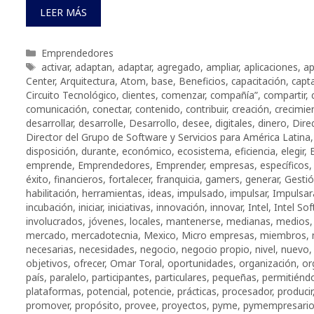
LEER MÁS
Categorías
Emprendedores
Etiquetas
activar
,
adaptan
,
adaptar
,
agregado
,
ampliar
,
aplicaciones
,
ap
Center
,
Arquitectura
,
Atom
,
base
,
Beneficios
,
capacitación
,
capta
Circuito Tecnológico
,
clientes
,
comenzar
,
compañía”
,
compartir
,
comunicación
,
conectar
,
contenido
,
contribuir
,
creación
,
crecimie
desarrollar
,
desarrolle
,
Desarrollo
,
desee
,
digitales
,
dinero
,
Dire
Director del Grupo de Software y Servicios para América Latina
disposición
,
durante
,
económico
,
ecosistema
,
eficiencia
,
elegir
,
emprende
,
Emprendedores
,
Emprender
,
empresas
,
específicos
éxito
,
financieros
,
fortalecer
,
franquicia
,
gamers
,
generar
,
Gesti
habilitación
,
herramientas
,
ideas
,
impulsado
,
impulsar
,
Impulsar
incubación
,
iniciar
,
iniciativas
,
innovación
,
innovar
,
Intel
,
Intel So
involucrados
,
jóvenes
,
locales
,
mantenerse
,
medianas
,
medios
mercado
,
mercadotecnia
,
Mexico
,
Micro empresas
,
miembros
,
necesarias
,
necesidades
,
negocio
,
negocio propio
,
nivel
,
nuevo
objetivos
,
ofrecer
,
Omar Toral
,
oportunidades
,
organización
,
or
país
,
paralelo
,
participantes
,
particulares
,
pequeñas
,
permitiénd
plataformas
,
potencial
,
potencie
,
prácticas
,
procesador
,
producir
promover
,
propósito
,
provee
,
proyectos
,
pyme
,
pymempresari