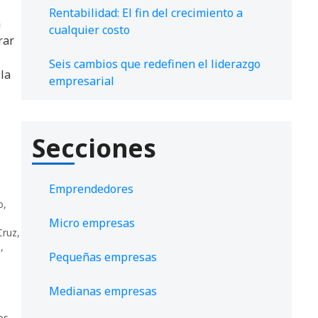
Rentabilidad: El fin del crecimiento a
a
cualquier costo
rar
Seis cambios que redefinen el liderazgo
 la
empresarial
Secciones
Emprendedores
o
,
Micro empresas
Cruz
,
o
,
Pequeñas empresas
Medianas empresas
os
,