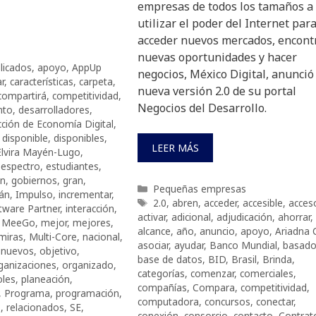
empresas de todos los tamaños a
utilizar el poder del Internet par
acceder nuevos mercados, encont
nuevas oportunidades y hacer
licados
,
apoyo
,
AppUp
negocios, México Digital, anunció
r
,
características
,
carpeta
,
nueva versión 2.0 de su portal
compartirá
,
competitividad
,
Negocios del Desarrollo.
nto
,
desarrolladores
,
cción de Economía Digital
,
,
disponible
,
disponibles
,
LEER MÁS
Elvira Mayén-Lugo
,
,
espectro
,
estudiantes
,
ón
,
gobiernos
,
gran
,
Categorías
Pequeñas empresas
án
,
Impulso
,
incrementar
,
Etiquetas
2.0
,
abren
,
acceder
,
accesible
,
acces
ftware Partner
,
interacción
,
activar
,
adicional
,
adjudicación
,
ahorrar
,
,
MeeGo
,
mejor
,
mejores
,
alcance
,
año
,
anuncio
,
apoyo
,
Ariadna 
miras
,
Multi-Core
,
nacional
,
asociar
,
ayudar
,
Banco Mundial
,
basad
,
nuevos
,
objetivo
,
base de datos
,
BID
,
Brasil
,
Brinda
,
ganizaciones
,
organizado
,
categorías
,
comenzar
,
comerciales
,
oles
,
planeación
,
compañías
,
Compara
,
competitividad
,
,
Programa
,
programación
,
computadora
,
concursos
,
conectar
,
o
,
relacionados
,
SE
,
conexión
,
consorcio
,
contacto
,
Contrat