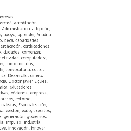
presas
ercará
,
acreditación
,
,
Administración
,
adopción
,
e
,
apoyo
,
aprender
,
Ariadna
co
,
beca
,
capacidades
,
ertificación
,
certificaciones
,
o
,
ciudades
,
comenzar
,
etitividad
,
computadora
,
ón
,
conocimientos
,
ir
,
convocatoria
,
costo
,
ita
,
Desarrollo
,
dinero
,
ncia
,
Doctor Javier Elguea
,
mica
,
educadores
,
tivas
,
eficiencia
,
empresa
,
presas
,
entorno
,
cialistas
,
Especialización
,
pa
,
existen
,
éxito
,
expertos
,
e
,
generación
,
gobiernos
,
ia
,
Impulso
,
Industria
,
tiva
,
innovación
,
innovar
,