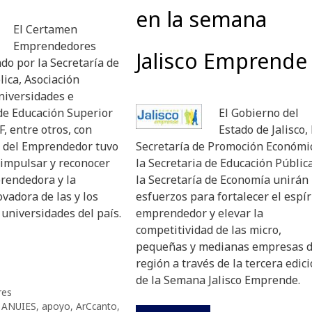
en la semana
El Certamen
Emprendedores
Jalisco Emprende
do por la Secretaría de
ica, Asociación
niversidades e
de Educación Superior
El Gobierno del
, entre otros, con
Estado de Jalisco, 
a del Emprendedor tuvo
Secretaría de Promoción Económi
 impulsar y reconocer
la Secretaria de Educación Públic
prendedora y la
la Secretaría de Economía unirán
vadora de las y los
esfuerzos para fortalecer el espír
 universidades del país.
emprendedor y elevar la
competitividad de las micro,
pequeñas y medianas empresas d
región a través de la tercera edic
de la Semana Jalisco Emprende.
res
,
ANUIES
,
apoyo
,
ArCcanto
,