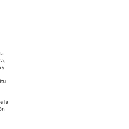
la
ca,
a y
itu
e la
ión