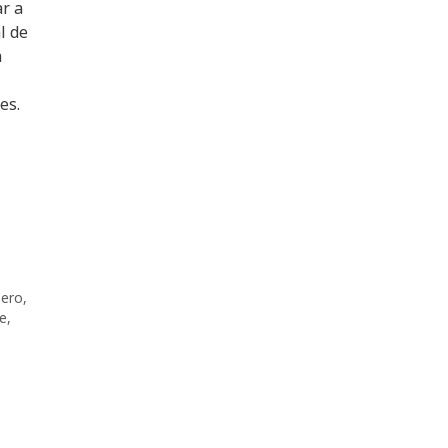
ar a
l de
a
es.
nero
,
e
,