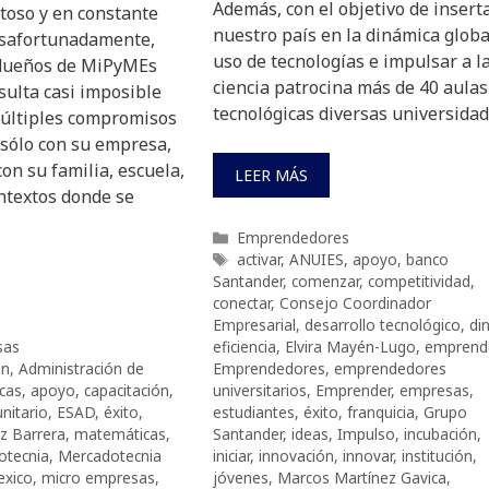
Además, con el objetivo de insert
toso y en constante
nuestro país en la dinámica globa
esafortunadamente,
uso de tecnologías e impulsar a l
dueños de MiPyMEs
ciencia patrocina más de 40 aulas
sulta casi imposible
tecnológicas diversas universidad
múltiples compromisos
 sólo con su empresa,
on su familia, escuela,
LEER MÁS
ntextos donde se
Categorías
Emprendedores
Etiquetas
activar
,
ANUIES
,
apoyo
,
banco
Santander
,
comenzar
,
competitividad
,
conectar
,
Consejo Coordinador
Empresarial
,
desarrollo tecnológico
,
di
sas
eficiencia
,
Elvira Mayén-Lugo
,
emprend
ón
,
Administración de
Emprendedores
,
emprendedores
cas
,
apoyo
,
capacitación
,
universitarios
,
Emprender
,
empresas
,
nitario
,
ESAD
,
éxito
,
estudiantes
,
éxito
,
franquicia
,
Grupo
z Barrera
,
matemáticas
,
Santander
,
ideas
,
Impulso
,
incubación
,
otecnia
,
Mercadotecnia
iniciar
,
innovación
,
innovar
,
institución
,
xico
,
micro empresas
,
jóvenes
,
Marcos Martínez Gavica
,