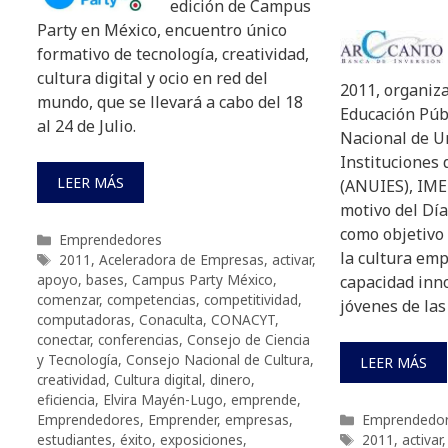
edición de Campus
Party en México, encuentro único
formativo de tecnología, creatividad,
cultura digital y ocio en red del
2011, organiza
mundo, que se llevará a cabo del 18
Educación Públ
al 24 de Julio.
Nacional de U
Instituciones 
LEER MÁS
(ANUIES), IMEF
motivo del Dí
como objetivo
Categorías
Emprendedores
la cultura em
Etiquetas
2011
,
Aceleradora de Empresas
,
activar
,
apoyo
,
bases
,
Campus Party México
,
capacidad inno
comenzar
,
competencias
,
competitividad
,
jóvenes de las
computadoras
,
Conaculta
,
CONACYT
,
conectar
,
conferencias
,
Consejo de Ciencia
y Tecnología
,
Consejo Nacional de Cultura
,
LEER MÁS
creatividad
,
Cultura digital
,
dinero
,
eficiencia
,
Elvira Mayén-Lugo
,
emprende
,
Categorías
Emprendedores
,
Emprender
,
empresas
,
Emprendedo
Etiquetas
estudiantes
,
éxito
,
exposiciones
,
2011
,
activar