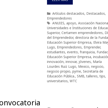
Categorías
Artículos destacados
,
Destacados
,
Emprendedores
Etiquetas
ANUIES
,
apoyo
,
Asociación Naciona
Universidades e Instituciones de Educa
Superior
,
Certamen emprendedores
,
D
del Emprendedor
,
directora de la Fund
Educación Superior-Empresa
,
Elvira Ma
Lugo
,
Emprendedores
,
Emprender
,
estudiantes
,
evento
,
franquicia
,
Fundac
Educación Superior Empresa
,
incubació
innovación
,
innovar
,
jóvenes
,
María
Lourdes Ruiz Lugo
,
Mexico
,
negocio
,
negocio propio
,
pyme
,
Secretaría de
Educación Pública.
,
SMB
,
talleres
,
tips
,
universitarios
,
WTC
onvocatoria