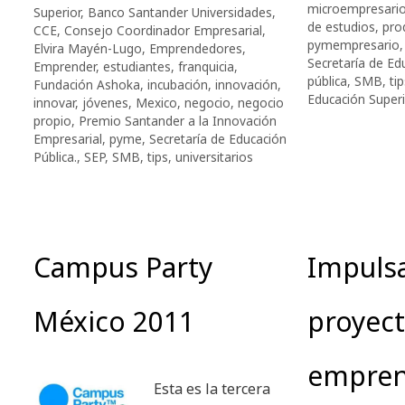
microempresari
Superior
,
Banco Santander Universidades
,
de estudios
,
prod
CCE
,
Consejo Coordinador Empresarial
,
pymempresario
Elvira Mayén-Lugo
,
Emprendedores
,
Secretaría de Ed
Emprender
,
estudiantes
,
franquicia
,
pública
,
SMB
,
ti
Fundación Ashoka
,
incubación
,
innovación
,
Educación Superi
innovar
,
jóvenes
,
Mexico
,
negocio
,
negocio
propio
,
Premio Santander a la Innovación
Empresarial
,
pyme
,
Secretaría de Educación
Pública.
,
SEP
,
SMB
,
tips
,
universitarios
Campus Party
Impuls
México 2011
proyec
empren
Esta es la tercera