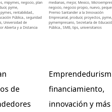
os
,
mipymes
,
negocio
,
plan
medianas
,
mejor
,
Mexico
,
Microempre
ucir
,
pyme
,
negocio
,
negocio propio
,
nuevo
,
peque
,
pymes
,
rentabilidad.
,
Premio Santander a la Innovación
ucación Pública.
,
seguridad
Empresarial
,
producir
,
proyectos
,
pyme
ps
,
Universidad de
pymempresario
,
Secretaría de Educaci
or Abierta y a Distancia
Pública.
,
SMB
,
tips
,
universitarios
an
Emprendedurism
tos de
financiamiento,
dedores
innovación y más