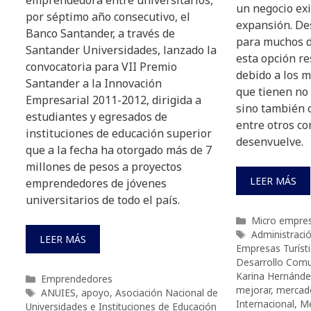
un negocio exi
por séptimo año consecutivo, el
expansión. D
Banco Santander, a través de
para muchos 
Santander Universidades, lanzado la
esta opción re
convocatoria para VII Premio
debido a los 
Santander a la Innovación
que tienen no
Empresarial 2011-2012, dirigida a
sino también c
estudiantes y egresados de
entre otros co
instituciones de educación superior
desenvuelve.
que a la fecha ha otorgado más de 7
millones de pesos a proyectos
LEER MÁS
emprendedores de jóvenes
universitarios de todo el país.
Categorías
Micro empre
Etiquetas
Administraci
LEER MÁS
Empresas Turísti
Desarrollo Comu
Karina Hernánde
Categorías
Emprendedores
mejorar
,
mercad
Etiquetas
ANUIES
,
apoyo
,
Asociación Nacional de
Internacional
,
Me
Universidades e Instituciones de Educación