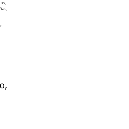
sas
,
ñas
,
,
ón
o,