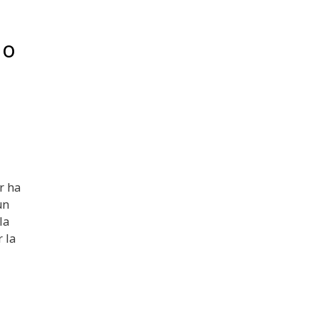
do
r ha
un
la
 la