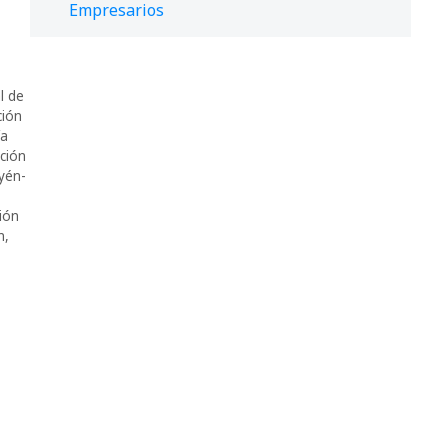
Empresarios
l de
ción
ía
ación
yén-
ión
n
,