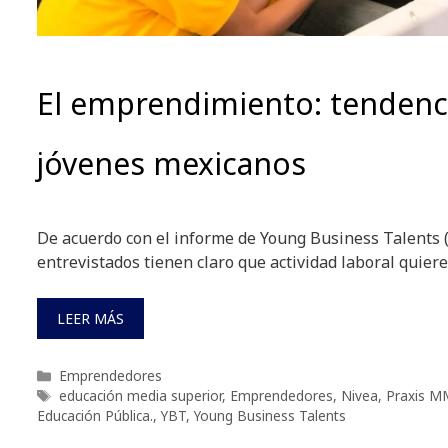
El emprendimiento: tendenci
jóvenes mexicanos
De acuerdo con el informe de Young Business Talents (
entrevistados tienen claro que actividad laboral quieren
LEER MÁS
Categorías
Emprendedores
Etiquetas
educación media superior
,
Emprendedores
,
Nivea
,
Praxis M
Educación Pública.
,
YBT
,
Young Business Talents