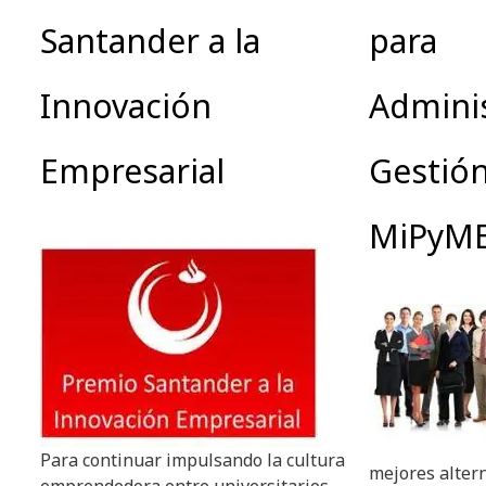
Santander a la
para
Innovación
Adminis
Empresarial
Gestió
MiPyM
Para continuar impulsando la cultura
mejores altern
emprendedora entre universitarios,