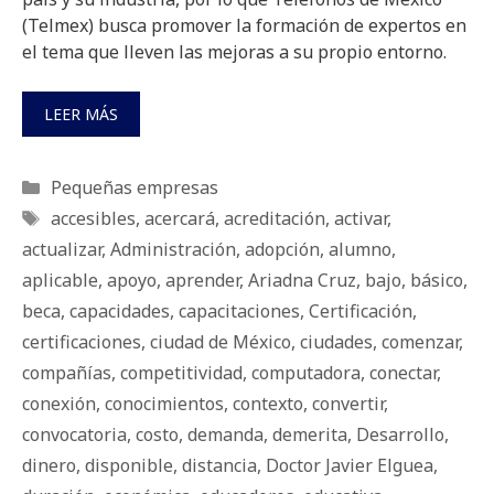
(Telmex) busca promover la formación de expertos en
el tema que lleven las mejoras a su propio entorno.
LEER MÁS
Categorías
Pequeñas empresas
Etiquetas
accesibles
,
acercará
,
acreditación
,
activar
,
actualizar
,
Administración
,
adopción
,
alumno
,
aplicable
,
apoyo
,
aprender
,
Ariadna Cruz
,
bajo
,
básico
,
beca
,
capacidades
,
capacitaciones
,
Certificación
,
certificaciones
,
ciudad de México
,
ciudades
,
comenzar
,
compañías
,
competitividad
,
computadora
,
conectar
,
conexión
,
conocimientos
,
contexto
,
convertir
,
convocatoria
,
costo
,
demanda
,
demerita
,
Desarrollo
,
dinero
,
disponible
,
distancia
,
Doctor Javier Elguea
,