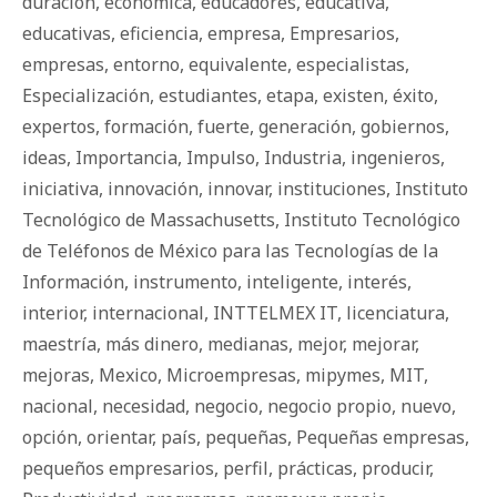
duración
,
económica
,
educadores
,
educativa
,
educativas
,
eficiencia
,
empresa
,
Empresarios
,
empresas
,
entorno
,
equivalente
,
especialistas
,
Especialización
,
estudiantes
,
etapa
,
existen
,
éxito
,
expertos
,
formación
,
fuerte
,
generación
,
gobiernos
,
ideas
,
Importancia
,
Impulso
,
Industria
,
ingenieros
,
iniciativa
,
innovación
,
innovar
,
instituciones
,
Instituto
Tecnológico de Massachusetts
,
Instituto Tecnológico
de Teléfonos de México para las Tecnologías de la
Información
,
instrumento
,
inteligente
,
interés
,
interior
,
internacional
,
INTTELMEX IT
,
licenciatura
,
maestría
,
más dinero
,
medianas
,
mejor
,
mejorar
,
mejoras
,
Mexico
,
Microempresas
,
mipymes
,
MIT
,
nacional
,
necesidad
,
negocio
,
negocio propio
,
nuevo
,
opción
,
orientar
,
país
,
pequeñas
,
Pequeñas empresas
,
pequeños empresarios
,
perfil
,
prácticas
,
producir
,