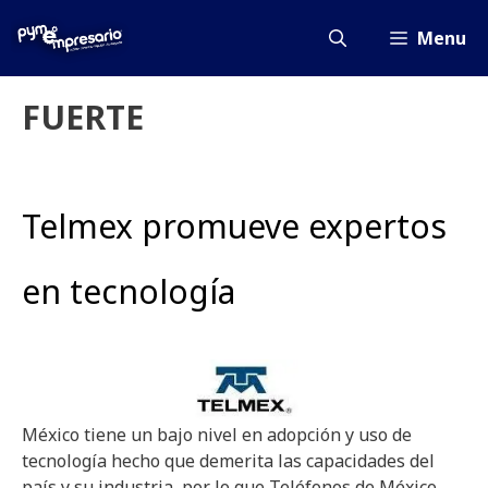
Saltar
al
Menu
contenido
FUERTE
Telmex promueve expertos
en tecnología
México tiene un bajo nivel en adopción y uso de
tecnología hecho que demerita las capacidades del
país y su industria, por lo que Teléfonos de México