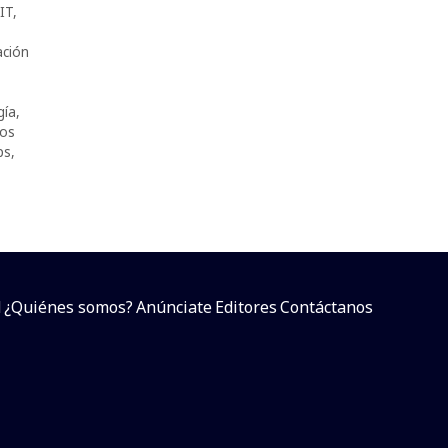
IT
,
ación
gía
,
nos
ps
,
d
¿Quiénes somos?
Anúnciate
Editores
Contáctanos