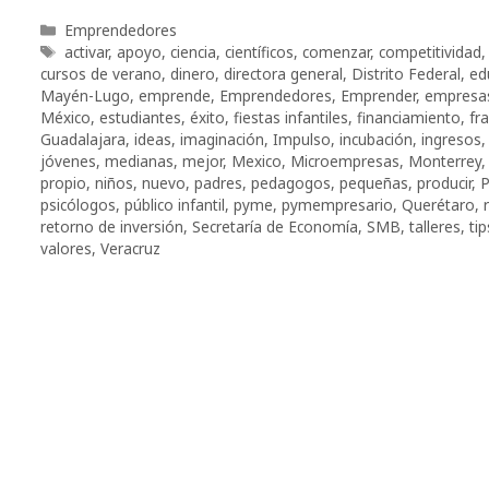
Categorías
Emprendedores
Etiquetas
activar
,
apoyo
,
ciencia
,
científicos
,
comenzar
,
competitividad
cursos de verano
,
dinero
,
directora general
,
Distrito Federal
,
ed
Mayén-Lugo
,
emprende
,
Emprendedores
,
Emprender
,
empresa
México
,
estudiantes
,
éxito
,
fiestas infantiles
,
financiamiento
,
fr
Guadalajara
,
ideas
,
imaginación
,
Impulso
,
incubación
,
ingresos
jóvenes
,
medianas
,
mejor
,
Mexico
,
Microempresas
,
Monterrey
propio
,
niños
,
nuevo
,
padres
,
pedagogos
,
pequeñas
,
producir
,
P
psicólogos
,
público infantil
,
pyme
,
pymempresario
,
Querétaro
,
retorno de inversión
,
Secretaría de Economía
,
SMB
,
talleres
,
tip
valores
,
Veracruz