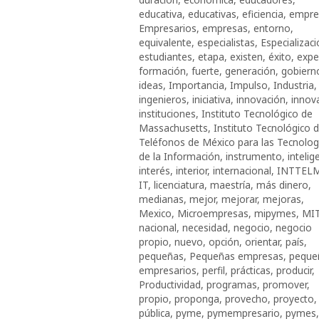
educativa
,
educativas
,
eficiencia
,
empre
Empresarios
,
empresas
,
entorno
,
equivalente
,
especialistas
,
Especializac
estudiantes
,
etapa
,
existen
,
éxito
,
expe
formación
,
fuerte
,
generación
,
gobiern
ideas
,
Importancia
,
Impulso
,
Industria
,
ingenieros
,
iniciativa
,
innovación
,
innov
instituciones
,
Instituto Tecnológico de
Massachusetts
,
Instituto Tecnológico 
Teléfonos de México para las Tecnolog
de la Información
,
instrumento
,
intelig
interés
,
interior
,
internacional
,
INTTEL
IT
,
licenciatura
,
maestría
,
más dinero
,
medianas
,
mejor
,
mejorar
,
mejoras
,
Mexico
,
Microempresas
,
mipymes
,
MI
nacional
,
necesidad
,
negocio
,
negocio
propio
,
nuevo
,
opción
,
orientar
,
país
,
pequeñas
,
Pequeñas empresas
,
peque
empresarios
,
perfil
,
prácticas
,
producir
,
Productividad
,
programas
,
promover
,
propio
,
proponga
,
provecho
,
proyecto
,
pública
,
pyme
,
pymempresario
,
pymes
,