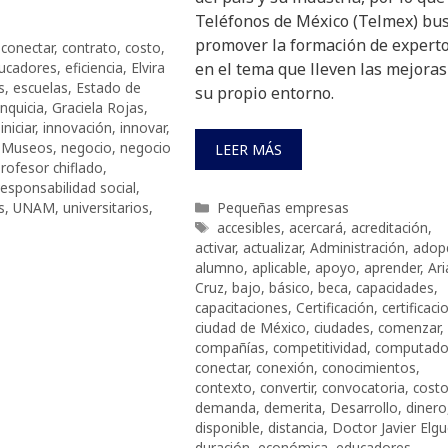
Teléfonos de México (Telmex) bu
promover la formación de expert
,
conectar
,
contrato
,
costo
,
ucadores
,
eficiencia
,
Elvira
en el tema que lleven las mejoras
s
,
escuelas
,
Estado de
su propio entorno.
anquicia
,
Graciela Rojas
,
,
iniciar
,
innovación
,
innovar
,
,
Museos
,
negocio
,
negocio
LEER MÁS
rofesor chiflado
,
responsabilidad social
,
Categorías
s
,
UNAM
,
universitarios
,
Pequeñas empresas
Etiquetas
accesibles
,
acercará
,
acreditación
,
activar
,
actualizar
,
Administración
,
adop
alumno
,
aplicable
,
apoyo
,
aprender
,
Ar
Cruz
,
bajo
,
básico
,
beca
,
capacidades
,
capacitaciones
,
Certificación
,
certificaci
ciudad de México
,
ciudades
,
comenzar
,
compañías
,
competitividad
,
computado
conectar
,
conexión
,
conocimientos
,
contexto
,
convertir
,
convocatoria
,
cost
demanda
,
demerita
,
Desarrollo
,
dinero
disponible
,
distancia
,
Doctor Javier Elg
duración
,
económica
,
educadores
,