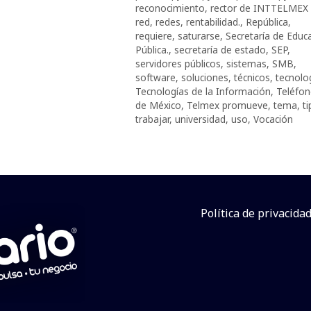
reconocimiento
,
rector de INTTELMEX 
red
,
redes
,
rentabilidad.
,
República
,
requiere
,
saturarse
,
Secretaría de Educ
Pública.
,
secretaría de estado
,
SEP
,
servidores públicos
,
sistemas
,
SMB
,
software
,
soluciones
,
técnicos
,
tecnolo
Tecnologías de la Información
,
Teléfo
de México
,
Telmex promueve
,
tema
,
ti
trabajar
,
universidad
,
uso
,
Vocación
Política de privacida