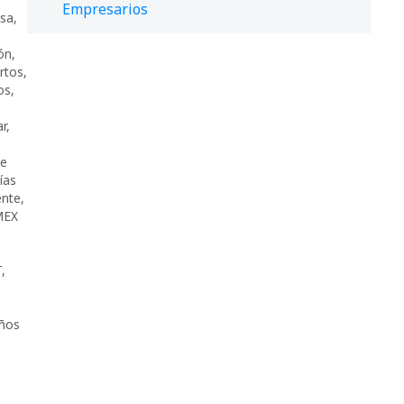
Empresarios
sa
,
ión
,
rtos
,
os
,
ar
,
de
ías
ente
,
MEX
T
,
ños