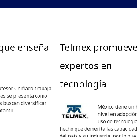
 que enseña
Telmex promuev
expertos en
tecnología
ofesor Chiflado trabaja
ues se presenta como
 buscan diversificar
México tiene un 
fantil.
nivel en adopción
uso de tecnologí
hecho que demerita las capacida
del país y su industria, por lo que