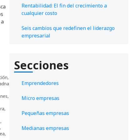
Rentabilidad: El fin del crecimiento a
sca
cualquier costo
os
 a
Seis cambios que redefinen el liderazgo
empresarial
Secciones
ción
,
Emprendedores
iadna
ones
,
Micro empresas
ra
,
Pequeñas empresas
o
,
,
Medianas empresas
uea
,