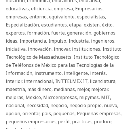
duración
,
económica
,
educadores
,
educativa
,
educativas
,
eficiencia
,
empresa
,
Empresarios
,
empresas
,
entorno
,
equivalente
,
especialistas
,
Especialización
,
estudiantes
,
etapa
,
existen
,
éxito
,
expertos
,
formación
,
fuerte
,
generación
,
gobiernos
,
ideas
,
Importancia
,
Impulso
,
Industria
,
ingenieros
,
iniciativa
,
innovación
,
innovar
,
instituciones
,
Instituto
Tecnológico de Massachusetts
,
Instituto Tecnológico
de Teléfonos de México para las Tecnologías de la
Información
,
instrumento
,
inteligente
,
interés
,
interior
,
internacional
,
INTTELMEX IT
,
licenciatura
,
maestría
,
más dinero
,
medianas
,
mejor
,
mejorar
,
mejoras
,
Mexico
,
Microempresas
,
mipymes
,
MIT
,
nacional
,
necesidad
,
negocio
,
negocio propio
,
nuevo
,
opción
,
orientar
,
país
,
pequeñas
,
Pequeñas empresas
,
pequeños empresarios
,
perfil
,
prácticas
,
producir
,