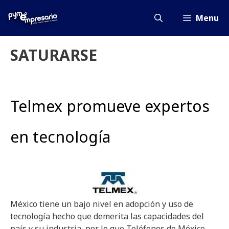
Saltar
al
Menu
contenido
SATURARSE
Telmex promueve expertos
en tecnología
México tiene un bajo nivel en adopción y uso de
tecnología hecho que demerita las capacidades del
país y su industria, por lo que Teléfonos de México