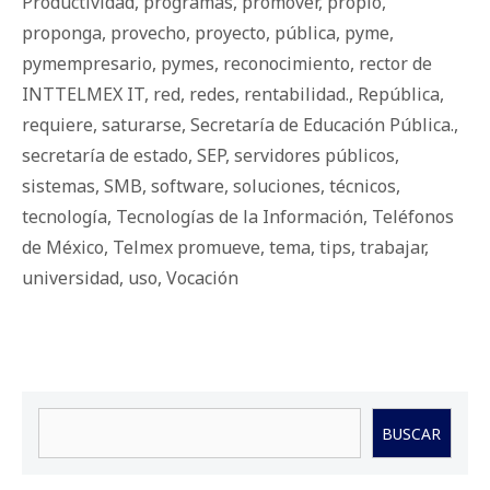
Productividad
,
programas
,
promover
,
propio
,
proponga
,
provecho
,
proyecto
,
pública
,
pyme
,
pymempresario
,
pymes
,
reconocimiento
,
rector de
INTTELMEX IT
,
red
,
redes
,
rentabilidad.
,
República
,
requiere
,
saturarse
,
Secretaría de Educación Pública.
,
secretaría de estado
,
SEP
,
servidores públicos
,
sistemas
,
SMB
,
software
,
soluciones
,
técnicos
,
tecnología
,
Tecnologías de la Información
,
Teléfonos
de México
,
Telmex promueve
,
tema
,
tips
,
trabajar
,
universidad
,
uso
,
Vocación
Buscar
BUSCAR