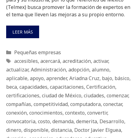
(Telmex) busca promover la formación de expertos en
el tema que lleven las mejoras a su propio entorno.
LEER MÁS
Categorías
Pequeñas empresas
Etiquetas
accesibles
,
acercará
,
acreditación
,
activar
,
actualizar
,
Administración
,
adopción
,
alumno
,
aplicable
,
apoyo
,
aprender
,
Ariadna Cruz
,
bajo
,
básico
,
beca
,
capacidades
,
capacitaciones
,
Certificación
,
certificaciones
,
ciudad de México
,
ciudades
,
comenzar
,
compañías
,
competitividad
,
computadora
,
conectar
,
conexión
,
conocimientos
,
contexto
,
convertir
,
convocatoria
,
costo
,
demanda
,
demerita
,
Desarrollo
,
dinero
,
disponible
,
distancia
,
Doctor Javier Elguea
,