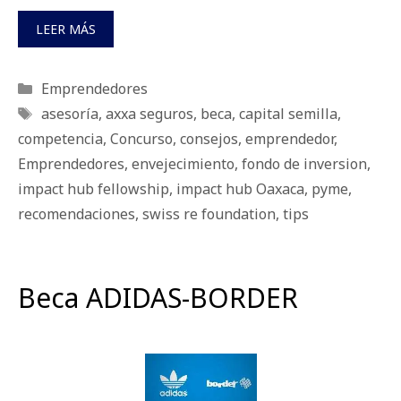
LEER MÁS
Categorías
Emprendedores
Etiquetas
asesoría
,
axxa seguros
,
beca
,
capital semilla
,
competencia
,
Concurso
,
consejos
,
emprendedor
,
Emprendedores
,
envejecimiento
,
fondo de inversion
,
impact hub fellowship
,
impact hub Oaxaca
,
pyme
,
recomendaciones
,
swiss re foundation
,
tips
Beca ADIDAS-BORDER