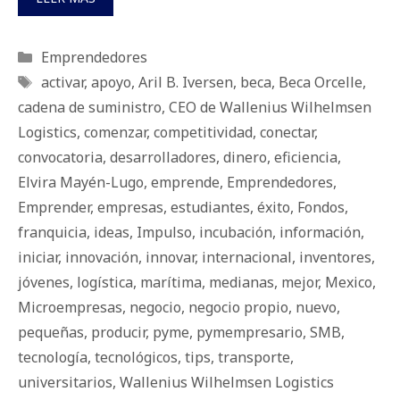
Categorías
Emprendedores
Etiquetas
activar
,
apoyo
,
Aril B. Iversen
,
beca
,
Beca Orcelle
,
cadena de suministro
,
CEO de Wallenius Wilhelmsen
Logistics
,
comenzar
,
competitividad
,
conectar
,
convocatoria
,
desarrolladores
,
dinero
,
eficiencia
,
Elvira Mayén-Lugo
,
emprende
,
Emprendedores
,
Emprender
,
empresas
,
estudiantes
,
éxito
,
Fondos
,
franquicia
,
ideas
,
Impulso
,
incubación
,
información
,
iniciar
,
innovación
,
innovar
,
internacional
,
inventores
,
jóvenes
,
logística
,
marítima
,
medianas
,
mejor
,
Mexico
,
Microempresas
,
negocio
,
negocio propio
,
nuevo
,
pequeñas
,
producir
,
pyme
,
pymempresario
,
SMB
,
tecnología
,
tecnológicos
,
tips
,
transporte
,
universitarios
,
Wallenius Wilhelmsen Logistics