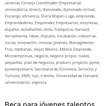
conectar
,
Consejo Coordinador Empresarial
,
convocatoria
,
dinero
,
diplomado
,
diplomado virtual
,
Durango
,
eficiencia
,
Elvira Mayén-Lugo
,
emprende
,
Emprendedores
,
Emprender
,
Empresarios
,
empresas
,
español
,
estudiantes
,
éxito
,
franquicia
,
Harvard
,
herramienta
,
ideas
,
Impulso
,
incubación
,
industrial
,
iniciar
,
innovación
,
innovar
,
jóvenes
,
Managmentor
Plus
,
medianas
,
mejor
,
Mexico
,
México Emprende
,
Microempresas
,
negocio
,
negocio propio
,
nuevo
,
pequeñas
,
plan de negocios
,
producir
,
proyecto
,
pyme
,
pymempresario
,
Secretaría de Economía
,
Servicios y
Turismo
,
SMB
,
tips
,
trámite
,
Universidad de Harvard
,
universitarios
,
vigencia
Beca para jóvenes talentos