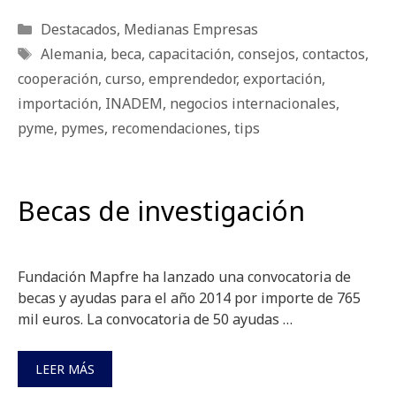
Categorías
Destacados
,
Medianas Empresas
Etiquetas
Alemania
,
beca
,
capacitación
,
consejos
,
contactos
,
cooperación
,
curso
,
emprendedor
,
exportación
,
importación
,
INADEM
,
negocios internacionales
,
pyme
,
pymes
,
recomendaciones
,
tips
Becas de investigación
Fundación Mapfre ha lanzado una convocatoria de
becas y ayudas para el año 2014 por importe de 765
mil euros. La convocatoria de 50 ayudas …
LEER MÁS