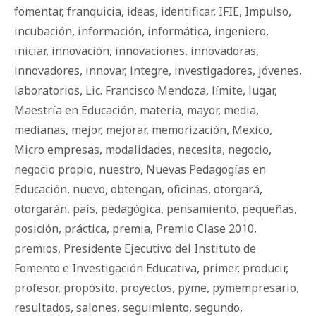
fomentar
,
franquicia
,
ideas
,
identificar
,
IFIE
,
Impulso
,
incubación
,
información
,
informática
,
ingeniero
,
iniciar
,
innovación
,
innovaciones
,
innovadoras
,
innovadores
,
innovar
,
integre
,
investigadores
,
jóvenes
,
laboratorios
,
Lic. Francisco Mendoza
,
límite
,
lugar
,
Maestría en Educación
,
materia
,
mayor
,
media
,
medianas
,
mejor
,
mejorar
,
memorización
,
Mexico
,
Micro empresas
,
modalidades
,
necesita
,
negocio
,
negocio propio
,
nuestro
,
Nuevas Pedagogías en
Educación
,
nuevo
,
obtengan
,
oficinas
,
otorgará
,
otorgarán
,
país
,
pedagógica
,
pensamiento
,
pequeñas
,
posición
,
práctica
,
premia
,
Premio Clase 2010
,
premios
,
Presidente Ejecutivo del Instituto de
Fomento e Investigación Educativa
,
primer
,
producir
,
profesor
,
propósito
,
proyectos
,
pyme
,
pymempresario
,
resultados
,
salones
,
seguimiento
,
segundo
,