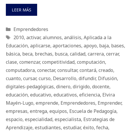
LEER MÁS
Categorías
Emprendedores
Etiquetas
2010
,
activar
,
alumnos
,
análisis
,
Aplicada a la
Educación
,
aplicarse
,
aportaciones
,
apoyo
,
baja
,
bases
,
básica
,
beca
,
brechas
,
busca
,
calidad
,
carrera
,
cerrar
,
clase
,
comenzar
,
competitividad
,
computación
,
computadora
,
conectar
,
consultar
,
contará
,
creado
,
cuanto
,
cursar
,
curso
,
Desarrollo
,
difundir
,
Difusión
,
digitales-pedagógicas
,
dinero
,
dirigido
,
docente
,
educación
,
educativo
,
educativos
,
eficiencia
,
Elvira
Mayén-Lugo
,
emprende
,
Emprendedores
,
Emprender
,
empresas
,
entrega
,
equipos
,
Escuela de Pedagogía
,
espacio
,
especialidad
,
especialista
,
Estrategias de
Aprendizaje
,
estudiantes
,
estudiar
,
éxito
,
fecha
,