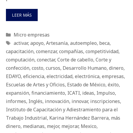
LEER MÁS
Categorías
Micro empresas
Etiquetas
activar
,
apoyo
,
Artesanía
,
autoempleo
,
beca
,
capacitación
,
comenzar
,
compañías
,
competitividad
,
computación
,
conectar
,
Corte de cabello
,
Corte y
confección
,
costo
,
cursos
,
Desarrollo Humano
,
dinero
,
EDAYO
,
eficiencia
,
electricidad
,
electrónica
,
empresas
,
Escuelas de Artes y Oficios
,
Estado de México
,
éxito
,
expansión
,
financiamiento
,
ICATI
,
ideas
,
Impulso
,
informes
,
Inglés
,
innovación
,
innovar
,
inscripciones
,
Instituto de Capacitación y Adiestramiento para el
Trabajo Industrial
,
Karina Hernández Barrera
,
más
dinero
,
medianas
,
mejor
,
mejorar
,
Mexico
,