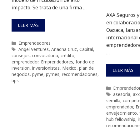
impacto. Se trata de una firma …
AXA Seguros y
en colaboraci
LEER MÁS
Oaxaca, lanza
internacional
Categorías
Emprendedores
emprendedores
Etiquetas
Angel Ventures
,
Ariadna Cruz
,
Capital
,
…
consejos
,
convocatoria
,
crédito
,
emprendedor
,
Emprendedores
,
fondo de
inversion
,
inversionistas
,
Mexico
,
plan de
LEER MÁS
negocios
,
pyme
,
pymes
,
recomendaciones
,
tips
Categorías
Emprendedo
Etiquetas
asesoría
,
axx
semilla
,
compete
emprendedor
,
E
envejecimiento
,
hub fellowship
,
recomendacione