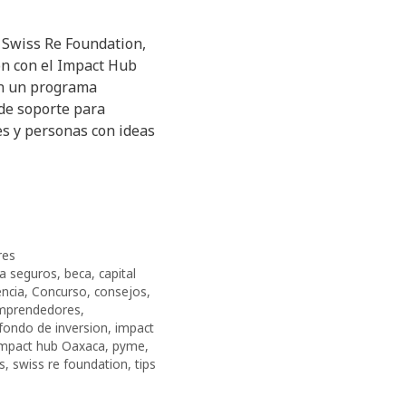
 Swiss Re Foundation,
ón con el Impact Hub
n un programa
 de soporte para
 y personas con ideas
res
a seguros
,
beca
,
capital
ncia
,
Concurso
,
consejos
,
mprendedores
,
fondo de inversion
,
impact
impact hub Oaxaca
,
pyme
,
s
,
swiss re foundation
,
tips