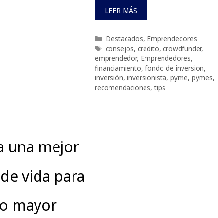
LEER MÁS
Categorías
Destacados
,
Emprendedores
Etiquetas
consejos
,
crédito
,
crowdfunder
,
emprendedor
,
Emprendedores
,
financiamiento
,
fondo de inversion
,
inversión
,
inversionista
,
pyme
,
pymes
,
recomendaciones
,
tips
a una mejor
 de vida para
to mayor