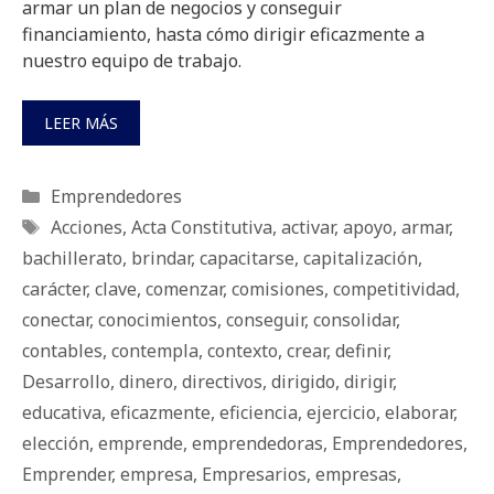
armar un plan de negocios y conseguir
financiamiento, hasta cómo dirigir eficazmente a
nuestro equipo de trabajo.
LEER MÁS
Categorías
Emprendedores
Etiquetas
Acciones
,
Acta Constitutiva
,
activar
,
apoyo
,
armar
,
bachillerato
,
brindar
,
capacitarse
,
capitalización
,
carácter
,
clave
,
comenzar
,
comisiones
,
competitividad
,
conectar
,
conocimientos
,
conseguir
,
consolidar
,
contables
,
contempla
,
contexto
,
crear
,
definir
,
Desarrollo
,
dinero
,
directivos
,
dirigido
,
dirigir
,
educativa
,
eficazmente
,
eficiencia
,
ejercicio
,
elaborar
,
elección
,
emprende
,
emprendedoras
,
Emprendedores
,
Emprender
,
empresa
,
Empresarios
,
empresas
,