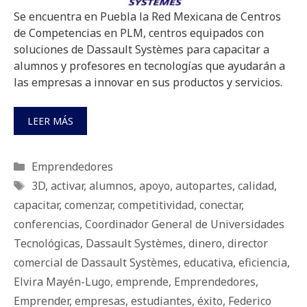
Se encuentra en Puebla la Red Mexicana de Centros
de Competencias en PLM, centros equipados con
soluciones de Dassault Systèmes para capacitar a
alumnos y profesores en tecnologías que ayudarán a
las empresas a innovar en sus productos y servicios.
LEER MÁS
Categorías
Emprendedores
Etiquetas
3D
,
activar
,
alumnos
,
apoyo
,
autopartes
,
calidad
,
capacitar
,
comenzar
,
competitividad
,
conectar
,
conferencias
,
Coordinador General de Universidades
Tecnológicas
,
Dassault Systèmes
,
dinero
,
director
comercial de Dassault Systèmes
,
educativa
,
eficiencia
,
Elvira Mayén-Lugo
,
emprende
,
Emprendedores
,
Emprender
,
empresas
,
estudiantes
,
éxito
,
Federico