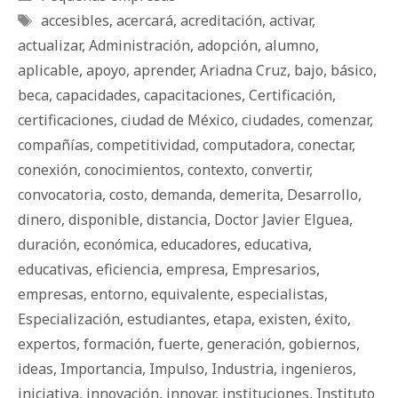
Etiquetas
accesibles
,
acercará
,
acreditación
,
activar
,
actualizar
,
Administración
,
adopción
,
alumno
,
aplicable
,
apoyo
,
aprender
,
Ariadna Cruz
,
bajo
,
básico
,
beca
,
capacidades
,
capacitaciones
,
Certificación
,
certificaciones
,
ciudad de México
,
ciudades
,
comenzar
,
compañías
,
competitividad
,
computadora
,
conectar
,
conexión
,
conocimientos
,
contexto
,
convertir
,
convocatoria
,
costo
,
demanda
,
demerita
,
Desarrollo
,
dinero
,
disponible
,
distancia
,
Doctor Javier Elguea
,
duración
,
económica
,
educadores
,
educativa
,
educativas
,
eficiencia
,
empresa
,
Empresarios
,
empresas
,
entorno
,
equivalente
,
especialistas
,
Especialización
,
estudiantes
,
etapa
,
existen
,
éxito
,
expertos
,
formación
,
fuerte
,
generación
,
gobiernos
,
ideas
,
Importancia
,
Impulso
,
Industria
,
ingenieros
,
iniciativa
,
innovación
,
innovar
,
instituciones
,
Instituto