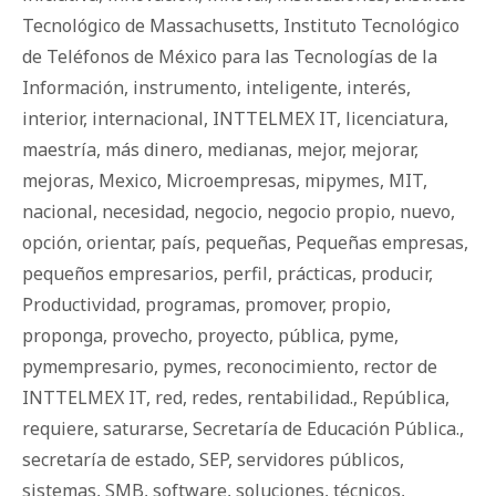
Tecnológico de Massachusetts
,
Instituto Tecnológico
de Teléfonos de México para las Tecnologías de la
Información
,
instrumento
,
inteligente
,
interés
,
interior
,
internacional
,
INTTELMEX IT
,
licenciatura
,
maestría
,
más dinero
,
medianas
,
mejor
,
mejorar
,
mejoras
,
Mexico
,
Microempresas
,
mipymes
,
MIT
,
nacional
,
necesidad
,
negocio
,
negocio propio
,
nuevo
,
opción
,
orientar
,
país
,
pequeñas
,
Pequeñas empresas
,
pequeños empresarios
,
perfil
,
prácticas
,
producir
,
Productividad
,
programas
,
promover
,
propio
,
proponga
,
provecho
,
proyecto
,
pública
,
pyme
,
pymempresario
,
pymes
,
reconocimiento
,
rector de
INTTELMEX IT
,
red
,
redes
,
rentabilidad.
,
República
,
requiere
,
saturarse
,
Secretaría de Educación Pública.
,
secretaría de estado
,
SEP
,
servidores públicos
,
sistemas
,
SMB
,
software
,
soluciones
,
técnicos
,