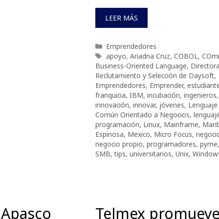
LEER MÁS
Categorías
Emprendedores
Etiquetas
apoyo
,
Ariadna Cruz
,
COBOL
,
COm
Business-Oriented Language
,
Director
Reclutamiento y Selección de Daysoft
,
Emprendedores
,
Emprender
,
estudiant
franquicia
,
IBM
,
incubación
,
ingenieros
,
innovación
,
innovar
,
jóvenes
,
Lenguaje
Común Orientado a Negocios
,
lenguaj
programación
,
Linux
,
Mainframe
,
Mari
Espinosa
,
Mexico
,
Micro Focus
,
negoci
negocio propio
,
programadores
,
pyme
SMB
,
tips
,
universitarios
,
Unix
,
Window
 Apasco
Telmex promuev