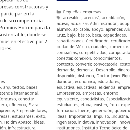
presas constructoras y
Categorías
Pequeñas empresas
 participar en la
Etiquetas
accesibles
,
acercará
,
acreditación
,
ón de su competencia
activar
,
actualizar
,
Administración
,
adop
 Premios Holcim para la
alumno
,
aplicable
,
apoyo
,
aprender
,
Ar
Sustentable, donde se
Cruz
,
bajo
,
básico
,
beca
,
capacidades
,
capacitaciones
,
Certificación
,
certificaci
ios en efectivo por 2
ciudad de México
,
ciudades
,
comenzar
,
lares.
compañías
,
competitividad
,
computado
conectar
,
conexión
,
conocimientos
,
contexto
,
convertir
,
convocatoria
,
cost
demanda
,
demerita
,
Desarrollo
,
dinero
disponible
,
distancia
,
Doctor Javier Elg
res
duración
,
económica
,
educadores
,
o
,
arquitectos
,
bases
,
educativa
,
educativas
,
eficiencia
,
empre
tencia internacional
,
Empresarios
,
empresas
,
entorno
,
Concurso
,
conectar
,
equivalente
,
especialistas
,
Especializac
nero
,
eficiencia
,
Elvira
estudiantes
,
etapa
,
existen
,
éxito
,
expe
prende
,
Emprendedores
,
formación
,
fuerte
,
generación
,
gobiern
resas
,
estudiantes
,
éxito
,
ideas
,
Importancia
,
Impulso
,
Industria
,
m
,
Holcim Apasco
,
ideas
,
ingenieros
,
iniciativa
,
innovación
,
innov
ión
,
infraestructura
,
instituciones
,
Instituto Tecnológico de