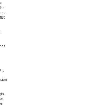
de
ías
ente
,
MEX
T
,
ños
IT
,
ación
gía
,
nos
ps
,