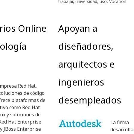
trabajar
,
universidad
,
uso
,
Vocación
rios Online
Apoyan a
ología
diseñadores,
arquitectos e
ingenieros
empresa Red Hat,
soluciones de código
desempleados
frece plataformas de
tivo como Red Hat
ux y soluciones de
Red Hat Enterprise
La firma
 y JBoss Enterprise
desarrolla