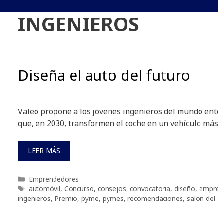
INGENIEROS
Diseña el auto del futuro
Valeo propone a los jóvenes ingenieros del mundo ente
que, en 2030, transformen el coche en un vehículo más
LEER MÁS
Categorías
Emprendedores
Etiquetas
automóvil
,
Concurso
,
consejos
,
convocatoria
,
diseño
,
empre
ingenieros
,
Premio
,
pyme
,
pymes
,
recomendaciones
,
salon del