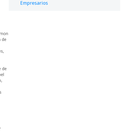
Empresarios
mon
a de
es
,
e de
bel
o
,
,
s
e