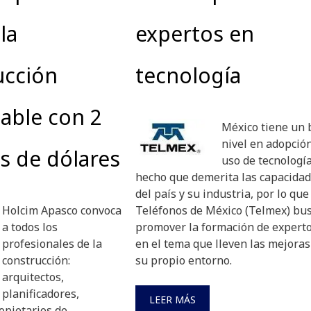
la
expertos en
ucción
tecnología
able con 2
México tiene un 
nivel en adopción
s de dólares
uso de tecnologí
hecho que demerita las capacida
del país y su industria, por lo que
Holcim Apasco convoca
Teléfonos de México (Telmex) bu
a todos los
promover la formación de expert
profesionales de la
en el tema que lleven las mejoras
construcción:
su propio entorno.
arquitectos,
planificadores,
LEER MÁS
opietarios de