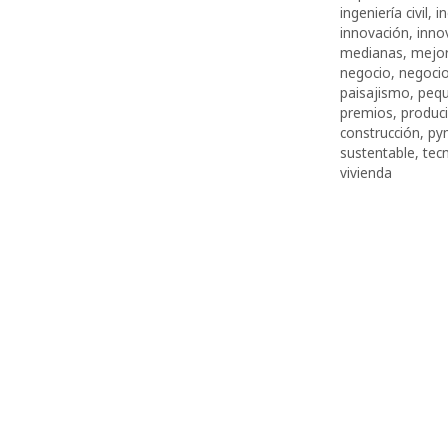
ingeniería civil
,
i
innovación
,
inno
medianas
,
mejor
negocio
,
negocio
paisajismo
,
peq
premios
,
produci
construcción
,
py
sustentable
,
tec
vivienda