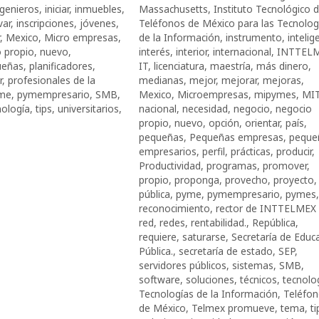
ngenieros
,
iniciar
,
inmuebles
,
Massachusetts
,
Instituto Tecnológico 
var
,
inscripciones
,
jóvenes
,
Teléfonos de México para las Tecnolog
,
Mexico
,
Micro empresas
,
de la Información
,
instrumento
,
intelig
 propio
,
nuevo
,
interés
,
interior
,
internacional
,
INTTEL
ueñas
,
planificadores
,
IT
,
licenciatura
,
maestría
,
más dinero
,
r
,
profesionales de la
medianas
,
mejor
,
mejorar
,
mejoras
,
me
,
pymempresario
,
SMB
,
Mexico
,
Microempresas
,
mipymes
,
MI
nología
,
tips
,
universitarios
,
nacional
,
necesidad
,
negocio
,
negocio
propio
,
nuevo
,
opción
,
orientar
,
país
,
pequeñas
,
Pequeñas empresas
,
peque
empresarios
,
perfil
,
prácticas
,
producir
,
Productividad
,
programas
,
promover
,
propio
,
proponga
,
provecho
,
proyecto
,
pública
,
pyme
,
pymempresario
,
pymes
,
reconocimiento
,
rector de INTTELMEX 
red
,
redes
,
rentabilidad.
,
República
,
requiere
,
saturarse
,
Secretaría de Educ
Pública.
,
secretaría de estado
,
SEP
,
servidores públicos
,
sistemas
,
SMB
,
software
,
soluciones
,
técnicos
,
tecnolo
Tecnologías de la Información
,
Teléfo
de México
,
Telmex promueve
,
tema
,
ti