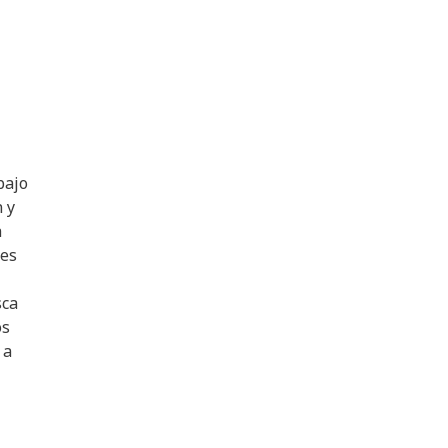
bajo
 y
a
des
sca
os
 a