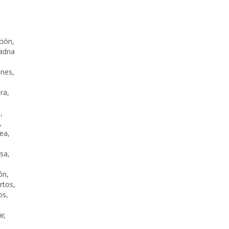
ción
,
iadna
ones
,
ra
,
o
,
,
uea
,
sa
,
ión
,
rtos
,
os
,
ar
,