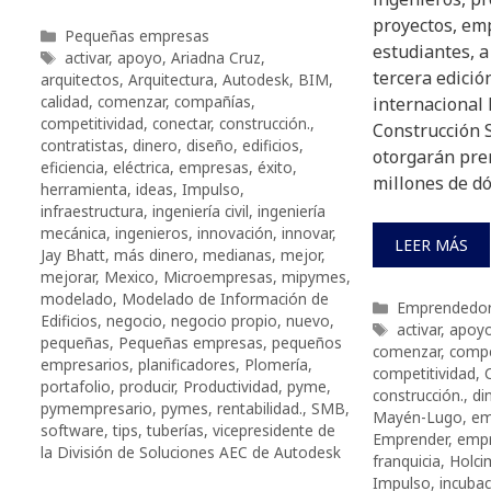
proyectos, em
Categorías
Pequeñas empresas
estudiantes, a
Etiquetas
activar
,
apoyo
,
Ariadna Cruz
,
tercera edici
arquitectos
,
Arquitectura
,
Autodesk
,
BIM
,
calidad
,
comenzar
,
compañías
,
internacional
competitividad
,
conectar
,
construcción.
,
Construcción 
contratistas
,
dinero
,
diseño
,
edificios
,
otorgarán prem
eficiencia
,
eléctrica
,
empresas
,
éxito
,
millones de dó
herramienta
,
ideas
,
Impulso
,
infraestructura
,
ingeniería civil
,
ingeniería
mecánica
,
ingenieros
,
innovación
,
innovar
,
LEER MÁS
Jay Bhatt
,
más dinero
,
medianas
,
mejor
,
mejorar
,
Mexico
,
Microempresas
,
mipymes
,
modelado
,
Modelado de Información de
Categorías
Emprendedo
Edificios
,
negocio
,
negocio propio
,
nuevo
,
Etiquetas
activar
,
apoy
pequeñas
,
Pequeñas empresas
,
pequeños
comenzar
,
compe
empresarios
,
planificadores
,
Plomería
,
competitividad
,
portafolio
,
producir
,
Productividad
,
pyme
,
construcción.
,
di
pymempresario
,
pymes
,
rentabilidad.
,
SMB
,
Mayén-Lugo
,
em
software
,
tips
,
tuberías
,
vicepresidente de
Emprender
,
emp
la División de Soluciones AEC de Autodesk
franquicia
,
Holci
Impulso
,
incubac