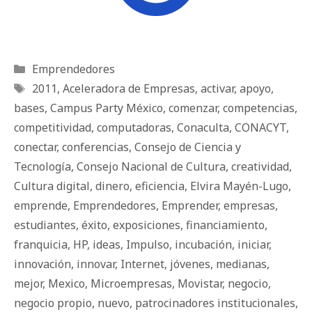
Categorías
Emprendedores
Etiquetas
2011
,
Aceleradora de Empresas
,
activar
,
apoyo
,
bases
,
Campus Party México
,
comenzar
,
competencias
,
competitividad
,
computadoras
,
Conaculta
,
CONACYT
,
conectar
,
conferencias
,
Consejo de Ciencia y
Tecnología
,
Consejo Nacional de Cultura
,
creatividad
,
Cultura digital
,
dinero
,
eficiencia
,
Elvira Mayén-Lugo
,
emprende
,
Emprendedores
,
Emprender
,
empresas
,
estudiantes
,
éxito
,
exposiciones
,
financiamiento
,
franquicia
,
HP
,
ideas
,
Impulso
,
incubación
,
iniciar
,
innovación
,
innovar
,
Internet
,
jóvenes
,
medianas
,
mejor
,
Mexico
,
Microempresas
,
Movistar
,
negocio
,
negocio propio
,
nuevo
,
patrocinadores institucionales
,