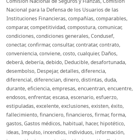
Comisión Nacional de Seguros y Fianzas
,
Comisión
Nacional para la Defensa de los Usuarios de las
Instituciones Financieras
,
compañías
,
comparables
,
comparar
,
competitividad
,
compostura
,
comunicar
,
condiciones
,
condiciones generales
,
Condusef
,
conectar
,
confirmar
,
consultar
,
contratar
,
contrato
,
conveniencia
,
conviene
,
costo
,
cualquier
,
Daños
,
deberá
,
debería
,
debido
,
Deducible
,
desafortunada
,
desembolso
,
Despejar
,
detalles
,
diferencia
,
diferencial
,
diferencian
,
dinero
,
distintas
,
duda
,
durante
,
eficiencia
,
empresas
,
encuentran
,
encuentre
,
endosos
,
enfrentar
,
escasa
,
escenario
,
esfuerzo
,
estipuladas
,
excelente
,
exclusiones
,
existen
,
éxito
,
fallecimiento
,
financiero
,
financieros
,
firmar
,
forma
,
gastos
,
Gastos médicos
,
habitual
,
hacer
,
hipotético
,
ideas
,
Impulso
,
incendios
,
individuos
,
información
,