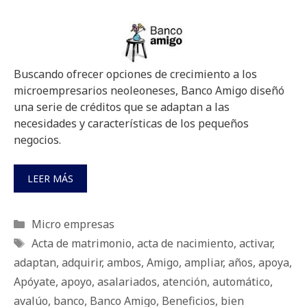
Buscando ofrecer opciones de crecimiento a los
microempresarios neoleoneses, Banco Amigo diseñó
una serie de créditos que se adaptan a las
necesidades y características de los pequeños
negocios.
LEER MÁS
Categorías
Micro empresas
Etiquetas
Acta de matrimonio
,
acta de nacimiento
,
activar
,
adaptan
,
adquirir
,
ambos
,
Amigo
,
ampliar
,
años
,
apoya
,
Apóyate
,
apoyo
,
asalariados
,
atención
,
automático
,
avalúo
,
banco
,
Banco Amigo
,
Beneficios
,
bien