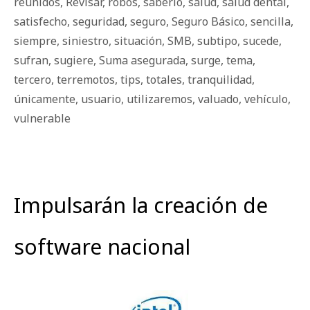
reunidos
,
Revisar
,
robos
,
saberlo
,
salud
,
salud dental
,
satisfecho
,
seguridad
,
seguro
,
Seguro Básico
,
sencilla
,
siempre
,
siniestro
,
situación
,
SMB
,
subtipo
,
sucede
,
sufran
,
sugiere
,
Suma asegurada
,
surge
,
tema
,
tercero
,
terremotos
,
tips
,
totales
,
tranquilidad
,
únicamente
,
usuario
,
utilizaremos
,
valuado
,
vehículo
,
vulnerable
Impulsarán la creación de
software nacional