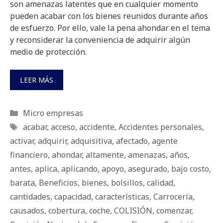
son amenazas latentes que en cualquier momento
pueden acabar con los bienes reunidos durante años
de esfuerzo. Por ello, vale la pena ahondar en el tema
y reconsiderar la conveniencia de adquirir algún
medio de protección.
LEER MÁS
Categorías
Micro empresas
Etiquetas
acabar
,
acceso
,
accidente
,
Accidentes personales
,
activar
,
adquirir
,
adquisitiva
,
afectado
,
agente
financiero
,
ahondar
,
altamente
,
amenazas
,
años
,
antes
,
aplica
,
aplicando
,
apoyo
,
asegurado
,
bajo costo
,
barata
,
Beneficios
,
bienes
,
bolsillos
,
calidad
,
cantidades
,
capacidad
,
características
,
Carrocería
,
causados
,
cobertura
,
coche
,
COLISIÓN
,
comenzar
,