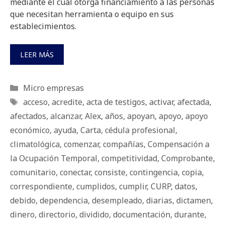
mediante el cual otorga financiamiento a las personas
que necesitan herramienta o equipo en sus
establecimientos.
LEER MÁS
Categorías
Micro empresas
Etiquetas
acceso
,
acredite
,
acta de testigos
,
activar
,
afectada
,
afectados
,
alcanzar
,
Alex
,
años
,
apoyan
,
apoyo
,
apoyo
económico
,
ayuda
,
Carta
,
cédula profesional
,
climatológica
,
comenzar
,
compañías
,
Compensación a
la Ocupación Temporal
,
competitividad
,
Comprobante
,
comunitario
,
conectar
,
consiste
,
contingencia
,
copia
,
correspondiente
,
cumplidos
,
cumplir
,
CURP
,
datos
,
debido
,
dependencia
,
desempleado
,
diarias
,
dictamen
,
dinero
,
directorio
,
dividido
,
documentación
,
durante
,