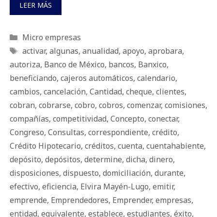
LEER MÁS
Categorías
Micro empresas
Etiquetas
activar
,
algunas
,
anualidad
,
apoyo
,
aprobara
,
autoriza
,
Banco de México
,
bancos
,
Banxico
,
beneficiando
,
cajeros automáticos
,
calendario
,
cambios
,
cancelación
,
Cantidad
,
cheque
,
clientes
,
cobran
,
cobrarse
,
cobro
,
cobros
,
comenzar
,
comisiones
,
compañías
,
competitividad
,
Concepto
,
conectar
,
Congreso
,
Consultas
,
correspondiente
,
crédito
,
Crédito Hipotecario
,
créditos
,
cuenta
,
cuentahabiente
,
depósito
,
depósitos
,
determine
,
dicha
,
dinero
,
disposiciones
,
dispuesto
,
domiciliación
,
durante
,
efectivo
,
eficiencia
,
Elvira Mayén-Lugo
,
emitir
,
emprende
,
Emprendedores
,
Emprender
,
empresas
,
entidad
,
equivalente
,
establece
,
estudiantes
,
éxito
,