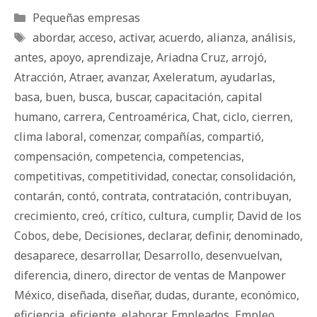
Categorías
Pequeñas empresas
Etiquetas
abordar
,
acceso
,
activar
,
acuerdo
,
alianza
,
análisis
,
antes
,
apoyo
,
aprendizaje
,
Ariadna Cruz
,
arrojó
,
Atracción
,
Atraer
,
avanzar
,
Axeleratum
,
ayudarlas
,
basa
,
buen
,
busca
,
buscar
,
capacitación
,
capital
humano
,
carrera
,
Centroamérica
,
Chat
,
ciclo
,
cierren
,
clima laboral
,
comenzar
,
compañías
,
compartió
,
compensación
,
competencia
,
competencias
,
competitivas
,
competitividad
,
conectar
,
consolidación
,
contarán
,
contó
,
contrata
,
contratación
,
contribuyan
,
crecimiento
,
creó
,
crítico
,
cultura
,
cumplir
,
David de los
Cobos
,
debe
,
Decisiones
,
declarar
,
definir
,
denominado
,
desaparece
,
desarrollar
,
Desarrollo
,
desenvuelvan
,
diferencia
,
dinero
,
director de ventas de Manpower
México
,
diseñada
,
diseñar
,
dudas
,
durante
,
económico
,
eficiencia
,
eficiente
,
elaborar
,
Empleados
,
Empleo
,