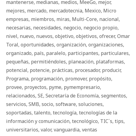
mantenerse
,
medianas
,
medios
,
MeeGo
,
mejor
,
mejores
,
mercado
,
mercadotecnia
,
Mexico
,
Micro
empresas
,
miembros
,
miras
,
Multi-Core
,
nacional
,
necesarias
,
necesidades
,
negocio
,
negocio propio
,
nivel
,
nuevo
,
nuevos
,
objetivo
,
objetivos
,
ofrecer
,
Omar
Toral
,
oportunidades
,
organización
,
organizaciones
,
organizado
,
país
,
paralelo
,
participantes
,
particulares
,
pequeñas
,
permitiéndoles
,
planeación
,
plataformas
,
potencial
,
potencie
,
prácticas
,
procesador
,
producir
,
Programa
,
programación
,
promover
,
propósito
,
provee
,
proyectos
,
pyme
,
pymempresario
,
relacionados
,
SE
,
Secretaría de Economía
,
segmentos
,
servicios
,
SMB
,
socio
,
software
,
soluciones
,
soportadas
,
talento
,
tecnología
,
tecnologías de la
información y comunicación
,
tecnológico
,
TIC´s
,
tips
,
universitarios
,
valor
,
vanguardia
,
ventas