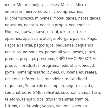
mejor
,
Mejora
,
mejorar
,
meses
,
Mexico
,
Micro
empresas
,
microcrédito
,
microempresarios
,
Microempresas
,
mipymes
,
modalidades
,
necesidades
,
necesitas
,
negocio
,
negocio propio
,
neoleoneses
,
Nómina
,
nueva
,
nuevo
,
oficial
,
ofrece
,
ofrecer
,
opciones
,
operación
,
otorga
,
otorgan
,
padres
,
Pago
,
Pagos a capital
,
pagos fijos
,
pequeñas
,
pequeños
negocios
,
personales
,
personalizada
,
pesos
,
plazo
,
predial
,
prepago
,
préstamo
,
PRÉSTAMO PERSONAL
,
producir
,
productos
,
programa federal
,
propiedad
,
pyme
,
pymempresario
,
pymes
,
quincenales
,
reales
,
reciente
,
referencias
,
remodelar
,
rentabilidad.
,
requisitos
,
Seguro de desempleo
,
seguro de vida
,
semanal
,
serie
,
SMB
,
solicitud
,
sucursal
,
sumar
,
Tasa
,
teléfono
,
tengan
,
tips
,
titular
,
tramitar
,
trámite
,
Ultimo
,
usada
,
valor
,
ventas
,
vigente
,
vivienda