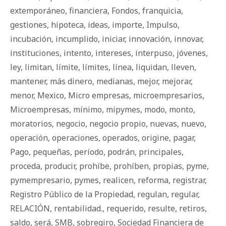
extemporáneo
,
financiera
,
Fondos
,
franquicia
,
gestiones
,
hipoteca
,
ideas
,
importe
,
Impulso
,
incubación
,
incumplido
,
iniciar
,
innovación
,
innovar
,
instituciones
,
intento
,
intereses
,
interpuso
,
jóvenes
,
ley
,
limitan
,
límite
,
límites
,
línea
,
liquidan
,
lleven
,
mantener
,
más dinero
,
medianas
,
mejor
,
mejorar
,
menor
,
Mexico
,
Micro empresas
,
microempresarios
,
Microempresas
,
mínimo
,
mipymes
,
modo
,
monto
,
moratorios
,
negocio
,
negocio propio
,
nuevas
,
nuevo
,
operación
,
operaciones
,
operados
,
origine
,
pagar
,
Pago
,
pequeñas
,
período
,
podrán
,
principales
,
proceda
,
producir
,
prohíbe
,
prohíben
,
propias
,
pyme
,
pymempresario
,
pymes
,
realicen
,
reforma
,
registrar
,
Registro Público de la Propiedad
,
regulan
,
regular
,
RELACIÓN
,
rentabilidad.
,
requerido
,
resulte
,
retiros
,
saldo
,
será
,
SMB
,
sobregiro
,
Sociedad Financiera de