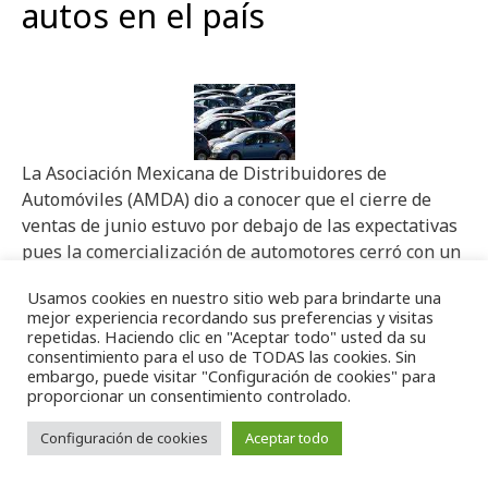
autos en el país
La Asociación Mexicana de Distribuidores de
Automóviles (AMDA) dio a conocer que el cierre de
ventas de junio estuvo por debajo de las expectativas
pues la comercialización de automotores cerró con un
crecimiento de apenas 7%, lo que representó la
Usamos cookies en nuestro sitio web para brindarte una
colocación de casi 60 mil unidades en el periodo de
mejor experiencia recordando sus preferencias y visitas
referencia, informó Luis Gómez Sánchez, presidente
repetidas. Haciendo clic en "Aceptar todo" usted da su
ejecutivo de la AMDA.
consentimiento para el uso de TODAS las cookies. Sin
embargo, puede visitar "Configuración de cookies" para
proporcionar un consentimiento controlado.
LEER MÁS
Configuración de cookies
Aceptar todo
Categorías