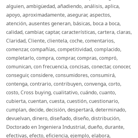
alguien
,
ambigüedad
,
añadiendo
,
análisis
,
aplica
,
apoyo
,
aproximadamente
,
asegurar
,
aspectos
,
atención
,
ausentes generan
,
básicas
,
boca a boca
,
calidad
,
cambiar
,
captar
,
características
,
cartera
,
claras
,
Claridad
,
Cliente
,
clientela
,
coche
,
comentarios
,
comenzar
,
compañías
,
competitividad
,
complacido
,
completarlo
,
compra
,
comprar
,
compras
,
compró
,
comunican
,
con frecuencia
,
concisas
,
conectar
,
conocer
,
conseguir
,
considere
,
consumidores
,
consumirá
,
contenga
,
contrario
,
contribuyen
,
convenga
,
corto
,
costo
,
Cross buying
,
cualitativo
,
cuándo
,
cuanto
,
cubierta
,
cuentan
,
cuesta
,
cuestión
,
cuestionario
,
cumplan
,
decide
,
decisión
,
despertará
,
determinado
,
devuelvan
,
dinero
,
diseñado
,
diseño
,
distribución
,
Doctorado en Ingeniera Industrial
,
dueño
,
durante
,
efectivas
,
efecto
,
eficiencia
,
ejemplo
,
elabora
,