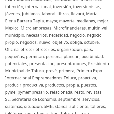
intención
,
internacional
,
inversión
,
inversionistas
,
jóvenes
,
jubilados
,
laboral
,
libros
,
llevará
,
María
Elena Barrera Tapia
,
mayor
,
mayoría
,
medianas
,
mejor
,
Mexico
,
Micro empresas
,
Microfinancieras
,
multinivel
,
municipio
,
necesarios
,
necesidad
,
negocio
,
negocio
propio
,
negocios
,
nuevo
,
objetivo
,
obliga
,
octubre
,
Oficina
,
ofrecer
,
ofrecerles
,
organización
,
país
,
pequeñas
,
permitan
,
persona
,
planean
,
posibilidad
,
potenciales
,
presentacion
,
presentaciones
,
Presidenta
Municipal de Toluca
,
prevé
,
primera
,
Primera Expo
Internacional Emprendedores Toluca
,
proactiva
,
producir
,
productiva
,
productos
,
propia
,
puestos
,
pyme
,
pymempresario
,
relacionada
,
resto
,
revistas
,
SE
,
Secretaría de Economía
,
septiembre
,
servicios
,
sistemas
,
situación
,
SMB
,
stands
,
suficiente
,
talleres
,
teléfonos
,
tema
,
temas
,
tips
,
Toluca
,
trabajo
,