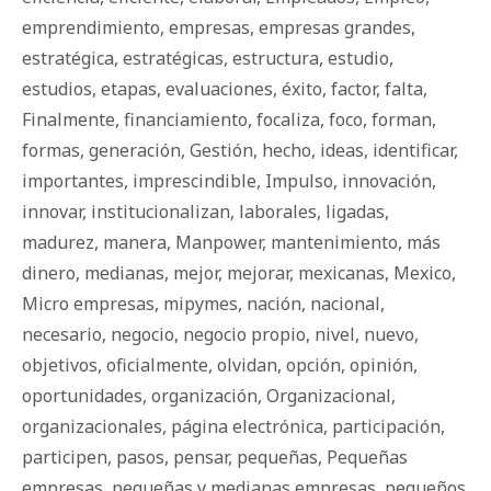
emprendimiento
,
empresas
,
empresas grandes
,
estratégica
,
estratégicas
,
estructura
,
estudio
,
estudios
,
etapas
,
evaluaciones
,
éxito
,
factor
,
falta
,
Finalmente
,
financiamiento
,
focaliza
,
foco
,
forman
,
formas
,
generación
,
Gestión
,
hecho
,
ideas
,
identificar
,
importantes
,
imprescindible
,
Impulso
,
innovación
,
innovar
,
institucionalizan
,
laborales
,
ligadas
,
madurez
,
manera
,
Manpower
,
mantenimiento
,
más
dinero
,
medianas
,
mejor
,
mejorar
,
mexicanas
,
Mexico
,
Micro empresas
,
mipymes
,
nación
,
nacional
,
necesario
,
negocio
,
negocio propio
,
nivel
,
nuevo
,
objetivos
,
oficialmente
,
olvidan
,
opción
,
opinión
,
oportunidades
,
organización
,
Organizacional
,
organizacionales
,
página electrónica
,
participación
,
participen
,
pasos
,
pensar
,
pequeñas
,
Pequeñas
empresas
,
pequeñas y medianas empresas
,
pequeños