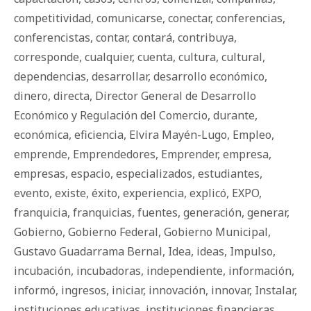
competitividad
,
comunicarse
,
conectar
,
conferencias
,
conferencistas
,
contar
,
contará
,
contribuya
,
corresponde
,
cualquier
,
cuenta
,
cultura
,
cultural
,
dependencias
,
desarrollar
,
desarrollo económico
,
dinero
,
directa
,
Director General de Desarrollo
Económico y Regulación del Comercio
,
durante
,
económica
,
eficiencia
,
Elvira Mayén-Lugo
,
Empleo
,
emprende
,
Emprendedores
,
Emprender
,
empresa
,
empresas
,
espacio
,
especializados
,
estudiantes
,
evento
,
existe
,
éxito
,
experiencia
,
explicó
,
EXPO
,
franquicia
,
franquicias
,
fuentes
,
generación
,
generar
,
Gobierno
,
Gobierno Federal
,
Gobierno Municipal
,
Gustavo Guadarrama Bernal
,
Idea
,
ideas
,
Impulso
,
incubación
,
incubadoras
,
independiente
,
información
,
informó
,
ingresos
,
iniciar
,
innovación
,
innovar
,
Instalar
,
instituciones educativas
,
instituciones financieras
,