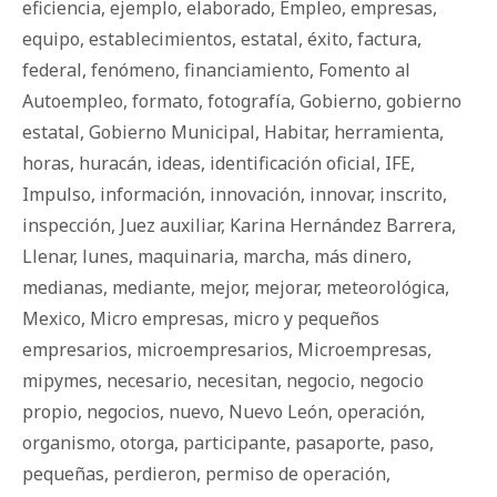
eficiencia
,
ejemplo
,
elaborado
,
Empleo
,
empresas
,
equipo
,
establecimientos
,
estatal
,
éxito
,
factura
,
federal
,
fenómeno
,
financiamiento
,
Fomento al
Autoempleo
,
formato
,
fotografía
,
Gobierno
,
gobierno
estatal
,
Gobierno Municipal
,
Habitar
,
herramienta
,
horas
,
huracán
,
ideas
,
identificación oficial
,
IFE
,
Impulso
,
información
,
innovación
,
innovar
,
inscrito
,
inspección
,
Juez auxiliar
,
Karina Hernández Barrera
,
Llenar
,
lunes
,
maquinaria
,
marcha
,
más dinero
,
medianas
,
mediante
,
mejor
,
mejorar
,
meteorológica
,
Mexico
,
Micro empresas
,
micro y pequeños
empresarios
,
microempresarios
,
Microempresas
,
mipymes
,
necesario
,
necesitan
,
negocio
,
negocio
propio
,
negocios
,
nuevo
,
Nuevo León
,
operación
,
organismo
,
otorga
,
participante
,
pasaporte
,
paso
,
pequeñas
,
perdieron
,
permiso de operación
,