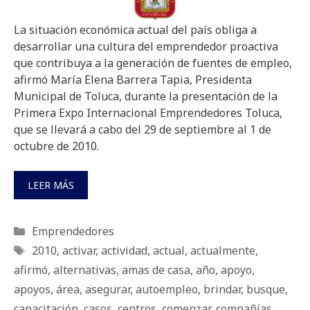
La situación económica actual del país obliga a
desarrollar una cultura del emprendedor proactiva
que contribuya a la generación de fuentes de empleo,
afirmó María Elena Barrera Tapia, Presidenta
Municipal de Toluca, durante la presentación de la
Primera Expo Internacional Emprendedores Toluca,
que se llevará a cabo del 29 de septiembre al 1 de
octubre de 2010.
LEER MÁS
Categorías
Emprendedores
Etiquetas
2010
,
activar
,
actividad
,
actual
,
actualmente
,
afirmó
,
alternativas
,
amas de casa
,
año
,
apoyo
,
apoyos
,
área
,
asegurar
,
autoempleo
,
brindar
,
busque
,
capacitación
,
casos
,
centros
,
comenzar
,
compañías
,