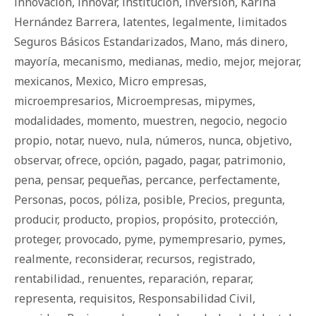
innovación
,
innovar
,
institución
,
inversión
,
Karina
Hernández Barrera
,
latentes
,
legalmente
,
limitados
Seguros Básicos Estandarizados
,
Mano
,
más dinero
,
mayoría
,
mecanismo
,
medianas
,
medio
,
mejor
,
mejorar
,
mexicanos
,
Mexico
,
Micro empresas
,
microempresarios
,
Microempresas
,
mipymes
,
modalidades
,
momento
,
muestren
,
negocio
,
negocio
propio
,
notar
,
nuevo
,
nula
,
números
,
nunca
,
objetivo
,
observar
,
ofrece
,
opción
,
pagado
,
pagar
,
patrimonio
,
pena
,
pensar
,
pequeñas
,
percance
,
perfectamente
,
Personas
,
pocos
,
póliza
,
posible
,
Precios
,
pregunta
,
producir
,
producto
,
propios
,
propósito
,
protección
,
proteger
,
provocado
,
pyme
,
pymempresario
,
pymes
,
realmente
,
reconsiderar
,
recursos
,
registrado
,
rentabilidad.
,
renuentes
,
reparación
,
reparar
,
representa
,
requisitos
,
Responsabilidad Civil
,