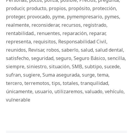
Personas
,
pocos
,
póliza
,
posible
,
Precios
,
pregunta
,
producir
,
producto
,
propios
,
propósito
,
protección
,
proteger
,
provocado
,
pyme
,
pymempresario
,
pymes
,
realmente
,
reconsiderar
,
recursos
,
registrado
,
rentabilidad.
,
renuentes
,
reparación
,
reparar
,
representa
,
requisitos
,
Responsabilidad Civil
,
reunidos
,
Revisar
,
robos
,
saberlo
,
salud
,
salud dental
,
satisfecho
,
seguridad
,
seguro
,
Seguro Básico
,
sencilla
,
siempre
,
siniestro
,
situación
,
SMB
,
subtipo
,
sucede
,
sufran
,
sugiere
,
Suma asegurada
,
surge
,
tema
,
tercero
,
terremotos
,
tips
,
totales
,
tranquilidad
,
únicamente
,
usuario
,
utilizaremos
,
valuado
,
vehículo
,
vulnerable