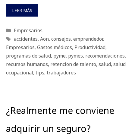
LEER MÁS
Categorías
Empresarios
Etiquetas
accidentes
,
Aon
,
consejos
,
emprendedor
,
Empresarios
,
Gastos médicos
,
Productividad
,
programas de salud
,
pyme
,
pymes
,
recomendaciones
,
recursos humanos
,
retencion de talento
,
salud
,
salud
ocupacional
,
tips
,
trabajadores
¿Realmente me conviene
adquirir un seguro?