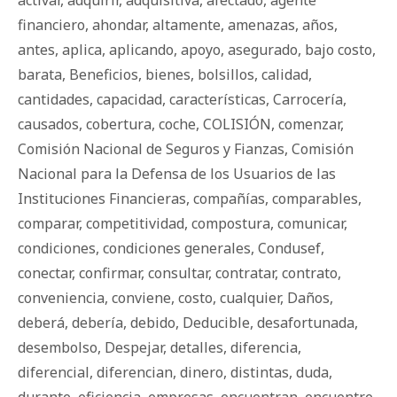
activar
,
adquirir
,
adquisitiva
,
afectado
,
agente
financiero
,
ahondar
,
altamente
,
amenazas
,
años
,
antes
,
aplica
,
aplicando
,
apoyo
,
asegurado
,
bajo costo
,
barata
,
Beneficios
,
bienes
,
bolsillos
,
calidad
,
cantidades
,
capacidad
,
características
,
Carrocería
,
causados
,
cobertura
,
coche
,
COLISIÓN
,
comenzar
,
Comisión Nacional de Seguros y Fianzas
,
Comisión
Nacional para la Defensa de los Usuarios de las
Instituciones Financieras
,
compañías
,
comparables
,
comparar
,
competitividad
,
compostura
,
comunicar
,
condiciones
,
condiciones generales
,
Condusef
,
conectar
,
confirmar
,
consultar
,
contratar
,
contrato
,
conveniencia
,
conviene
,
costo
,
cualquier
,
Daños
,
deberá
,
debería
,
debido
,
Deducible
,
desafortunada
,
desembolso
,
Despejar
,
detalles
,
diferencia
,
diferencial
,
diferencian
,
dinero
,
distintas
,
duda
,