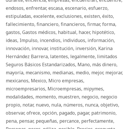
durante
,
eficiencia
,
empresas
,
encuentran
,
encuentre
,
endosos
,
enfrentar
,
escasa
,
escenario
,
esfuerzo
,
estipuladas
,
excelente
,
exclusiones
,
existen
,
éxito
,
fallecimiento
,
financiero
,
financieros
,
firmar
,
forma
,
gastos
,
Gastos médicos
,
habitual
,
hacer
,
hipotético
,
ideas
,
Impulso
,
incendios
,
individuos
,
información
,
innovación
,
innovar
,
institución
,
inversión
,
Karina
Hernández Barrera
,
latentes
,
legalmente
,
limitados
Seguros Básicos Estandarizados
,
Mano
,
más dinero
,
mayoría
,
mecanismo
,
medianas
,
medio
,
mejor
,
mejorar
,
mexicanos
,
Mexico
,
Micro empresas
,
microempresarios
,
Microempresas
,
mipymes
,
modalidades
,
momento
,
muestren
,
negocio
,
negocio
propio
,
notar
,
nuevo
,
nula
,
números
,
nunca
,
objetivo
,
observar
,
ofrece
,
opción
,
pagado
,
pagar
,
patrimonio
,
pena
,
pensar
,
pequeñas
,
percance
,
perfectamente
,