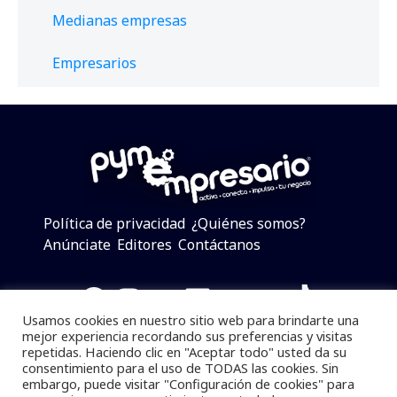
Medianas empresas
Empresarios
Política de privacidad
¿Quiénes somos?
Anúnciate
Editores
Contáctanos
Facebook
Instagram
Twitter
LinkedIn
Telegram
YouTube
TikTok
Usamos cookies en nuestro sitio web para brindarte una
mejor experiencia recordando sus preferencias y visitas
repetidas. Haciendo clic en "Aceptar todo" usted da su
consentimiento para el uso de TODAS las cookies. Sin
Pymempresario © 2025 Todos los derechos reservados.
embargo, puede visitar "Configuración de cookies" para