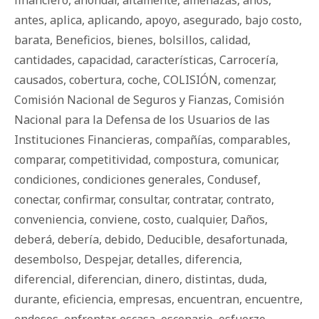
financiero
,
ahondar
,
altamente
,
amenazas
,
años
,
antes
,
aplica
,
aplicando
,
apoyo
,
asegurado
,
bajo costo
,
barata
,
Beneficios
,
bienes
,
bolsillos
,
calidad
,
cantidades
,
capacidad
,
características
,
Carrocería
,
causados
,
cobertura
,
coche
,
COLISIÓN
,
comenzar
,
Comisión Nacional de Seguros y Fianzas
,
Comisión
Nacional para la Defensa de los Usuarios de las
Instituciones Financieras
,
compañías
,
comparables
,
comparar
,
competitividad
,
compostura
,
comunicar
,
condiciones
,
condiciones generales
,
Condusef
,
conectar
,
confirmar
,
consultar
,
contratar
,
contrato
,
conveniencia
,
conviene
,
costo
,
cualquier
,
Daños
,
deberá
,
debería
,
debido
,
Deducible
,
desafortunada
,
desembolso
,
Despejar
,
detalles
,
diferencia
,
diferencial
,
diferencian
,
dinero
,
distintas
,
duda
,
durante
,
eficiencia
,
empresas
,
encuentran
,
encuentre
,