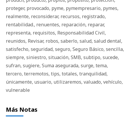
producir
,
producto
,
propios
,
propósito
,
protección
,
proteger
,
provocado
,
pyme
,
pymempresario
,
pymes
,
realmente
,
reconsiderar
,
recursos
,
registrado
,
rentabilidad.
,
renuentes
,
reparación
,
reparar
,
representa
,
requisitos
,
Responsabilidad Civil
,
reunidos
,
Revisar
,
robos
,
saberlo
,
salud
,
salud dental
,
satisfecho
,
seguridad
,
seguro
,
Seguro Básico
,
sencilla
,
siempre
,
siniestro
,
situación
,
SMB
,
subtipo
,
sucede
,
sufran
,
sugiere
,
Suma asegurada
,
surge
,
tema
,
tercero
,
terremotos
,
tips
,
totales
,
tranquilidad
,
únicamente
,
usuario
,
utilizaremos
,
valuado
,
vehículo
,
vulnerable
Más Notas