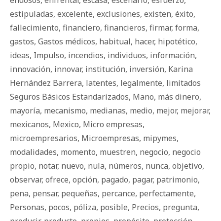
endosos
,
enfrentar
,
escasa
,
escenario
,
esfuerzo
,
estipuladas
,
excelente
,
exclusiones
,
existen
,
éxito
,
fallecimiento
,
financiero
,
financieros
,
firmar
,
forma
,
gastos
,
Gastos médicos
,
habitual
,
hacer
,
hipotético
,
ideas
,
Impulso
,
incendios
,
individuos
,
información
,
innovación
,
innovar
,
institución
,
inversión
,
Karina
Hernández Barrera
,
latentes
,
legalmente
,
limitados
Seguros Básicos Estandarizados
,
Mano
,
más dinero
,
mayoría
,
mecanismo
,
medianas
,
medio
,
mejor
,
mejorar
,
mexicanos
,
Mexico
,
Micro empresas
,
microempresarios
,
Microempresas
,
mipymes
,
modalidades
,
momento
,
muestren
,
negocio
,
negocio
propio
,
notar
,
nuevo
,
nula
,
números
,
nunca
,
objetivo
,
observar
,
ofrece
,
opción
,
pagado
,
pagar
,
patrimonio
,
pena
,
pensar
,
pequeñas
,
percance
,
perfectamente
,
Personas
,
pocos
,
póliza
,
posible
,
Precios
,
pregunta
,