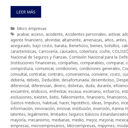
LEER MÁS
Categorías
Micro empresas
Etiquetas
acabar
,
acceso
,
accidente
,
Accidentes personales
,
activar
,
adq
agente financiero
,
ahondar
,
altamente
,
amenazas
,
años
,
antes
asegurado
,
bajo costo
,
barata
,
Beneficios
,
bienes
,
bolsillos
,
cal
características
,
Carrocería
,
causados
,
cobertura
,
coche
,
COLISI
Nacional de Seguros y Fianzas
,
Comisión Nacional para la Defe
Instituciones Financieras
,
compañías
,
comparables
,
comparar
,
c
compostura
,
comunicar
,
condiciones
,
condiciones generales
,
Co
consultar
,
contratar
,
contrato
,
conveniencia
,
conviene
,
costo
,
cua
debería
,
debido
,
Deducible
,
desafortunada
,
desembolso
,
Despe
diferencial
,
diferencian
,
dinero
,
distintas
,
duda
,
durante
,
eficienc
encuentre
,
endosos
,
enfrentar
,
escasa
,
escenario
,
esfuerzo
,
est
exclusiones
,
existen
,
éxito
,
fallecimiento
,
financiero
,
financieros
Gastos médicos
,
habitual
,
hacer
,
hipotético
,
ideas
,
Impulso
,
inc
información
,
innovación
,
innovar
,
institución
,
inversión
,
Karina H
latentes
,
legalmente
,
limitados Seguros Básicos Estandarizado
mayoría
,
mecanismo
,
medianas
,
medio
,
mejor
,
mejorar
,
mexic
empresas
,
microempresarios
,
Microempresas
,
mipymes
,
modal