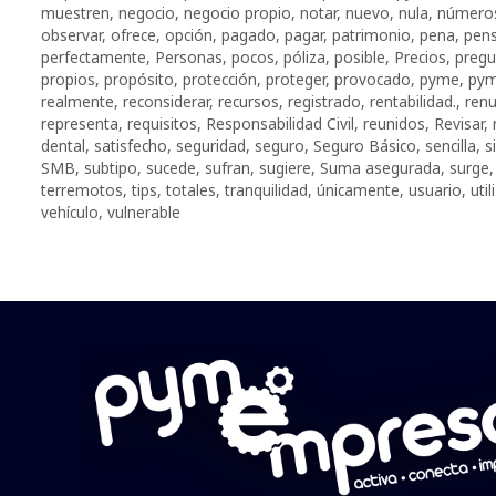
muestren
,
negocio
,
negocio propio
,
notar
,
nuevo
,
nula
,
número
observar
,
ofrece
,
opción
,
pagado
,
pagar
,
patrimonio
,
pena
,
pens
perfectamente
,
Personas
,
pocos
,
póliza
,
posible
,
Precios
,
pregu
propios
,
propósito
,
protección
,
proteger
,
provocado
,
pyme
,
pym
realmente
,
reconsiderar
,
recursos
,
registrado
,
rentabilidad.
,
ren
representa
,
requisitos
,
Responsabilidad Civil
,
reunidos
,
Revisar
,
dental
,
satisfecho
,
seguridad
,
seguro
,
Seguro Básico
,
sencilla
,
s
SMB
,
subtipo
,
sucede
,
sufran
,
sugiere
,
Suma asegurada
,
surge
terremotos
,
tips
,
totales
,
tranquilidad
,
únicamente
,
usuario
,
uti
vehículo
,
vulnerable