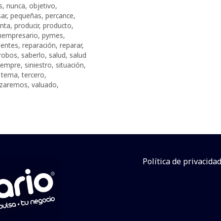
s
,
nunca
,
objetivo
,
ar
,
pequeñas
,
percance
,
nta
,
producir
,
producto
,
empresario
,
pymes
,
uentes
,
reparación
,
reparar
,
robos
,
saberlo
,
salud
,
salud
iempre
,
siniestro
,
situación
,
,
tema
,
tercero
,
lizaremos
,
valuado
,
Política de privacida