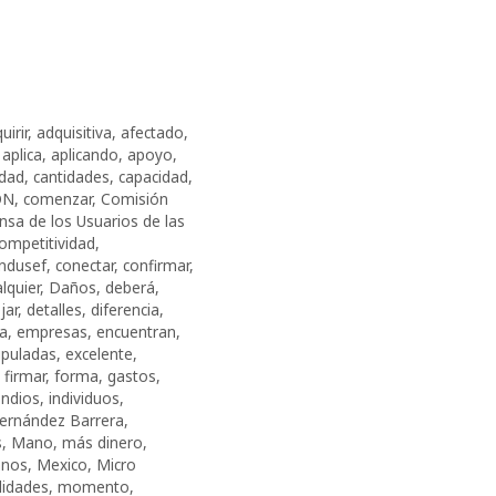
uirir
,
adquisitiva
,
afectado
,
,
aplica
,
aplicando
,
apoyo
,
idad
,
cantidades
,
capacidad
,
ÓN
,
comenzar
,
Comisión
nsa de los Usuarios de las
ompetitividad
,
ndusef
,
conectar
,
confirmar
,
lquier
,
Daños
,
deberá
,
jar
,
detalles
,
diferencia
,
ia
,
empresas
,
encuentran
,
ipuladas
,
excelente
,
,
firmar
,
forma
,
gastos
,
endios
,
individuos
,
ernández Barrera
,
s
,
Mano
,
más dinero
,
anos
,
Mexico
,
Micro
idades
,
momento
,