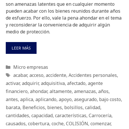
son amenazas latentes que en cualquier momento
pueden acabar con los bienes reunidos durante años
de esfuerzo. Por ello, vale la pena ahondar en el tema
y reconsiderar la conveniencia de adquirir algún
medio de protección.
LEER MÁS
Categorías
Micro empresas
Etiquetas
acabar
,
acceso
,
accidente
,
Accidentes personales
,
activar
,
adquirir
,
adquisitiva
,
afectado
,
agente
financiero
,
ahondar
,
altamente
,
amenazas
,
años
,
antes
,
aplica
,
aplicando
,
apoyo
,
asegurado
,
bajo costo
,
barata
,
Beneficios
,
bienes
,
bolsillos
,
calidad
,
cantidades
,
capacidad
,
características
,
Carrocería
,
causados
,
cobertura
,
coche
,
COLISIÓN
,
comenzar
,