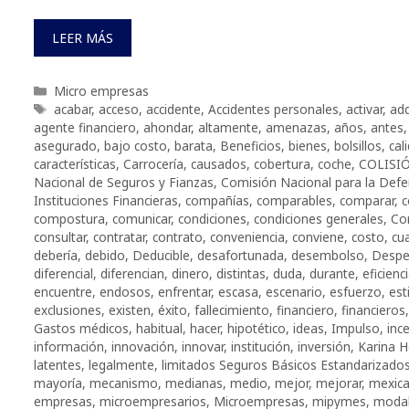
LEER MÁS
Categorías
Micro empresas
Etiquetas
acabar
,
acceso
,
accidente
,
Accidentes personales
,
activar
,
adq
agente financiero
,
ahondar
,
altamente
,
amenazas
,
años
,
antes
asegurado
,
bajo costo
,
barata
,
Beneficios
,
bienes
,
bolsillos
,
cal
características
,
Carrocería
,
causados
,
cobertura
,
coche
,
COLISI
Nacional de Seguros y Fianzas
,
Comisión Nacional para la Defe
Instituciones Financieras
,
compañías
,
comparables
,
comparar
,
c
compostura
,
comunicar
,
condiciones
,
condiciones generales
,
Co
consultar
,
contratar
,
contrato
,
conveniencia
,
conviene
,
costo
,
cua
debería
,
debido
,
Deducible
,
desafortunada
,
desembolso
,
Despe
diferencial
,
diferencian
,
dinero
,
distintas
,
duda
,
durante
,
eficienc
encuentre
,
endosos
,
enfrentar
,
escasa
,
escenario
,
esfuerzo
,
est
exclusiones
,
existen
,
éxito
,
fallecimiento
,
financiero
,
financieros
Gastos médicos
,
habitual
,
hacer
,
hipotético
,
ideas
,
Impulso
,
inc
información
,
innovación
,
innovar
,
institución
,
inversión
,
Karina H
latentes
,
legalmente
,
limitados Seguros Básicos Estandarizado
mayoría
,
mecanismo
,
medianas
,
medio
,
mejor
,
mejorar
,
mexic
empresas
,
microempresarios
,
Microempresas
,
mipymes
,
modal