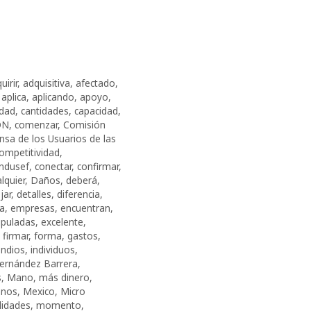
uirir
,
adquisitiva
,
afectado
,
,
aplica
,
aplicando
,
apoyo
,
idad
,
cantidades
,
capacidad
,
ÓN
,
comenzar
,
Comisión
nsa de los Usuarios de las
ompetitividad
,
ndusef
,
conectar
,
confirmar
,
lquier
,
Daños
,
deberá
,
jar
,
detalles
,
diferencia
,
ia
,
empresas
,
encuentran
,
ipuladas
,
excelente
,
,
firmar
,
forma
,
gastos
,
endios
,
individuos
,
ernández Barrera
,
s
,
Mano
,
más dinero
,
anos
,
Mexico
,
Micro
idades
,
momento
,