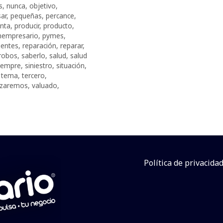
s
,
nunca
,
objetivo
,
ar
,
pequeñas
,
percance
,
nta
,
producir
,
producto
,
empresario
,
pymes
,
uentes
,
reparación
,
reparar
,
robos
,
saberlo
,
salud
,
salud
iempre
,
siniestro
,
situación
,
,
tema
,
tercero
,
lizaremos
,
valuado
,
Política de privacida