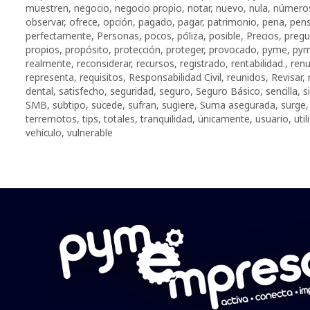
muestren
,
negocio
,
negocio propio
,
notar
,
nuevo
,
nula
,
número
observar
,
ofrece
,
opción
,
pagado
,
pagar
,
patrimonio
,
pena
,
pens
perfectamente
,
Personas
,
pocos
,
póliza
,
posible
,
Precios
,
pregu
propios
,
propósito
,
protección
,
proteger
,
provocado
,
pyme
,
pym
realmente
,
reconsiderar
,
recursos
,
registrado
,
rentabilidad.
,
ren
representa
,
requisitos
,
Responsabilidad Civil
,
reunidos
,
Revisar
,
dental
,
satisfecho
,
seguridad
,
seguro
,
Seguro Básico
,
sencilla
,
s
SMB
,
subtipo
,
sucede
,
sufran
,
sugiere
,
Suma asegurada
,
surge
terremotos
,
tips
,
totales
,
tranquilidad
,
únicamente
,
usuario
,
uti
vehículo
,
vulnerable