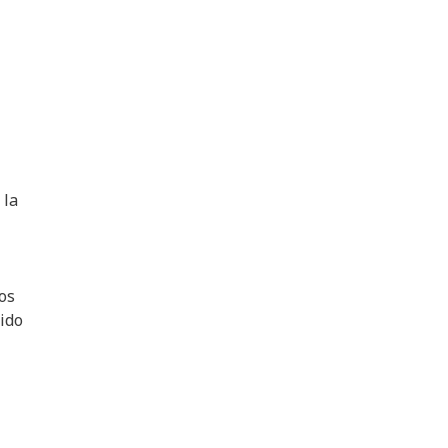
 la
los
ido