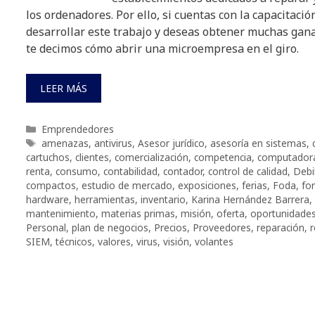
los ordenadores. Por ello, si cuentas con la capacitaci
desarrollar este trabajo y deseas obtener muchas gana
te decimos cómo abrir una microempresa en el giro.
LEER MÁS
Categorías
Emprendedores
Etiquetas
amenazas
,
antivirus
,
Asesor jurídico
,
asesoría en sistemas
,
cartuchos
,
clientes
,
comercialización
,
competencia
,
computador
renta
,
consumo
,
contabilidad
,
contador
,
control de calidad
,
Debi
compactos
,
estudio de mercado
,
exposiciones
,
ferias
,
Foda
,
fo
hardware
,
herramientas
,
inventario
,
Karina Hernández Barrera
,
mantenimiento
,
materias primas
,
misión
,
oferta
,
oportunidade
Personal
,
plan de negocios
,
Precios
,
Proveedores
,
reparación
,
r
SIEM
,
técnicos
,
valores
,
virus
,
visión
,
volantes