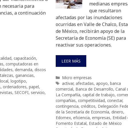
medianas empres
ón necesaria para
que resultaron
ncias, a continuación
afectadas por las inundaciones
ocurridas en Valle de Chalco, Est
de México, recibirán apoyo de la
Secretaría de Economía (SE) para
reactivar sus operaciones.
calidad
,
capacitación
,
LEER MÁS
as
,
computadoras en
lidades
,
demanda
,
discos
rtalezas
,
ganancias
,
Categorías
Micro empresas
local
,
logotipo
,
Etiquetas
activar
,
afectadas
,
apoyo
,
banca
s
,
ordenadores
,
papel
,
comercial
,
Banca de Desarrollo
,
Canal 
evistas
,
SECOFI
,
servicio
,
La Compañía
,
capital de trabajo
,
comen
compañías
,
competitividad
,
conectar
,
contingencia
,
créditos
,
Delegación Fede
de la Secretaría de Economía
,
dinero
,
Edomex
,
eficiencia
,
empresas
,
Entidad
Fomento Estatal
,
Estado de México