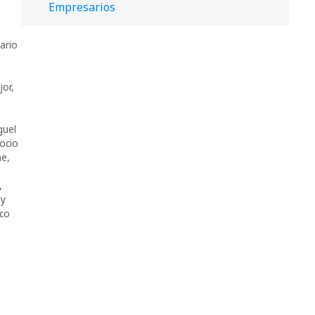
Empresarios
ario
jor
,
guel
ocio
me
,
,
 y
lco