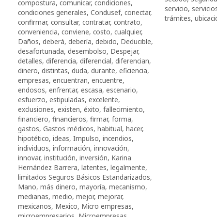
compostura
,
comunicar
,
condiciones
,
servicio
,
servicio
condiciones generales
,
Condusef
,
conectar
,
trámites
,
ubicaci
confirmar
,
consultar
,
contratar
,
contrato
,
conveniencia
,
conviene
,
costo
,
cualquier
,
Daños
,
deberá
,
debería
,
debido
,
Deducible
,
desafortunada
,
desembolso
,
Despejar
,
detalles
,
diferencia
,
diferencial
,
diferencian
,
dinero
,
distintas
,
duda
,
durante
,
eficiencia
,
empresas
,
encuentran
,
encuentre
,
endosos
,
enfrentar
,
escasa
,
escenario
,
esfuerzo
,
estipuladas
,
excelente
,
exclusiones
,
existen
,
éxito
,
fallecimiento
,
financiero
,
financieros
,
firmar
,
forma
,
gastos
,
Gastos médicos
,
habitual
,
hacer
,
hipotético
,
ideas
,
Impulso
,
incendios
,
individuos
,
información
,
innovación
,
innovar
,
institución
,
inversión
,
Karina
Hernández Barrera
,
latentes
,
legalmente
,
limitados Seguros Básicos Estandarizados
,
Mano
,
más dinero
,
mayoría
,
mecanismo
,
medianas
,
medio
,
mejor
,
mejorar
,
mexicanos
,
Mexico
,
Micro empresas
,
microempresarios
,
Microempresas
,