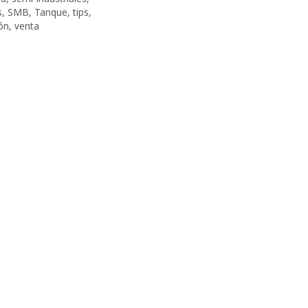
s
,
SMB
,
Tanque
,
tips
,
ón
,
venta