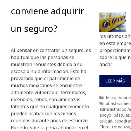
conviene adquirir
un seguro?
los últimos añ
en esta empres
Al pensar en contratar un seguro, es
proporcionamo
habitual que las personas se
sobre lo que n
muestren renuentes debido a su
andar.
escasa o nula información. Esto ha
provocado que el patrimonio de
LEER MÁS
muchos mexicanos se encuentre
altamente vulnerable: terremotos,
Categorías
Micro empre
incendios, robos, son amenazas
Etiquetas
abastecimien
latentes que en cualquier momento
administrador
,
A
pueden acabar con los bienes
apoyo
,
básculas
reunidos durante años de esfuerzo.
calidad
,
capacita
Cloro
,
comenzar
Por ello, vale la pena ahondar en el