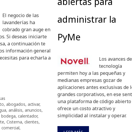
abiertas para
E
l negocio de las
administrar la
lavanderías ha
cobrado gran auge en
PyMe
os. Si deseas iniciarte
a, a continuación te
s información general
ecesitas para echarla a
Los avances de
tecnología
permiten hoy a las pequeñas y
medianas empresas gozar de
aplicaciones antes exclusivas de 
grandes corporativos, en ese sent
sas
una plataforma de código abierto
to
,
abogados
,
activar
,
ofrece un costo atractivo y
gua
,
análisis
,
anuncios
,
simplicidad al instalar y operar.
,
bodega
,
calentador
,
rte
,
Cisterna
,
clientes
,
,
comercial
,