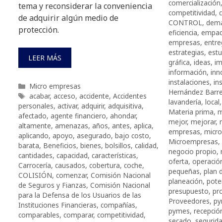
comercialización
tema y reconsiderar la conveniencia
competitividad
,
de adquirir algún medio de
CONTROL
,
dem
protección.
eficiencia
,
empaq
empresas
,
entre
estrategias
,
est
LEER MÁS
gráfica
,
ideas
,
i
información
,
inn
instalaciones
,
in
Categorías
Micro empresas
Hernández Barr
Etiquetas
acabar
,
acceso
,
accidente
,
Accidentes
lavandería
,
local
personales
,
activar
,
adquirir
,
adquisitiva
,
Materia prima
,
m
afectado
,
agente financiero
,
ahondar
,
mejor
,
mejorar
,
altamente
,
amenazas
,
años
,
antes
,
aplica
,
empresas
,
micr
aplicando
,
apoyo
,
asegurado
,
bajo costo
,
Microempresas
,
barata
,
Beneficios
,
bienes
,
bolsillos
,
calidad
,
negocio propio
,
cantidades
,
capacidad
,
características
,
oferta
,
operació
Carrocería
,
causados
,
cobertura
,
coche
,
pequeñas
,
plan 
COLISIÓN
,
comenzar
,
Comisión Nacional
planeación
,
pote
de Seguros y Fianzas
,
Comisión Nacional
presupuesto
,
pro
para la Defensa de los Usuarios de las
Proveedores
,
p
Instituciones Financieras
,
compañías
,
pymes
,
recepció
comparables
,
comparar
,
competitividad
,
secado
,
segurid