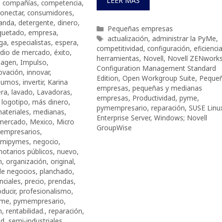
LEER MÁS
,
compañías
,
competencia
,
conectar
,
consumidores
,
anda
,
detergente
,
dinero
,
Categorías
Pequeñas empresas
uetado
,
empresa
,
Etiquetas
actualización
,
administrar la PyMe
,
ga
,
especialistas
,
espera
,
competitividad
,
configuración
,
eficienci
udio de mercado
,
éxito
,
herramientas
,
Novell
,
Novell ZENwork
magen
,
Impulso
,
Configuration Management Standard
ovación
,
innovar
,
Edition
,
Open Workgroup Suite
,
Peque
sumos
,
invertir
,
Karina
empresas
,
pequeñas y medianas
era
,
lavado
,
Lavadoras
,
empresas
,
Productividad
,
pyme
,
,
logotipo
,
más dinero
,
pymempresario
,
reparación
,
SUSE Linu
ateriales
,
medianas
,
Enterprise Server
,
Windows; Novell
mercado
,
Mexico
,
Micro
GroupWise
oempresarios
,
mipymes
,
negocio
,
notarios públicos
,
nuevo
,
n
,
organización
,
original
,
de negocios
,
planchado
,
nciales
,
precio
,
prendas
,
ducir
,
profesionalismo
,
yme
,
pymempresario
,
n
,
rentabilidad.
,
reparación
,
ad
,
semi-industriales
,