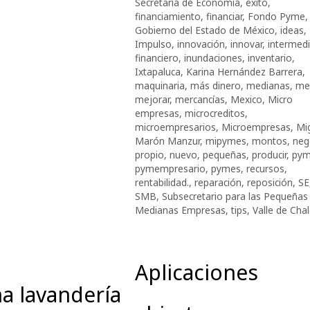
Secretaría de Economía
,
éxito
,
financiamiento
,
financiar
,
Fondo Pyme
,
Gobierno del Estado de México
,
ideas
,
Impulso
,
innovación
,
innovar
,
intermedi
financiero
,
inundaciones
,
inventario
,
Ixtapaluca
,
Karina Hernández Barrera
,
maquinaria
,
más dinero
,
medianas
,
me
mejorar
,
mercancías
,
Mexico
,
Micro
empresas
,
microcreditos
,
microempresarios
,
Microempresas
,
Mi
Marón Manzur
,
mipymes
,
montos
,
neg
propio
,
nuevo
,
pequeñas
,
producir
,
py
pymempresario
,
pymes
,
recursos
,
rentabilidad.
,
reparación
,
reposición
,
SE
SMB
,
Subsecretario para las Pequeñas
Medianas Empresas
,
tips
,
Valle de Cha
Aplicaciones
a lavandería