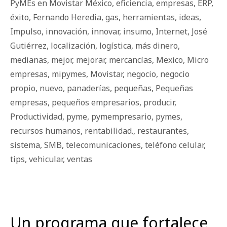
PyMEs en Movistar México
,
eficiencia
,
empresas
,
ERP
,
éxito
,
Fernando Heredia
,
gas
,
herramientas
,
ideas
,
Impulso
,
innovación
,
innovar
,
insumo
,
Internet
,
José
Gutiérrez
,
localización
,
logística
,
más dinero
,
medianas
,
mejor
,
mejorar
,
mercancías
,
Mexico
,
Micro
empresas
,
mipymes
,
Movistar
,
negocio
,
negocio
propio
,
nuevo
,
panaderías
,
pequeñas
,
Pequeñas
empresas
,
pequeños empresarios
,
producir
,
Productividad
,
pyme
,
pymempresario
,
pymes
,
recursos humanos
,
rentabilidad.
,
restaurantes
,
sistema
,
SMB
,
telecomunicaciones
,
teléfono celular
,
tips
,
vehicular
,
ventas
Un programa que fortalece