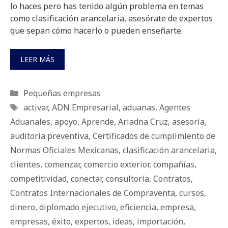
lo haces pero has tenido algún problema en temas
como clasificación arancelaria, asesórate de expertos
que sepan cómo hacerlo o pueden enseñarte.
LEER MÁS
Categorías
Pequeñas empresas
Etiquetas
activar
,
ADN Empresarial
,
aduanas
,
Agentes
Aduanales
,
apoyo
,
Aprende
,
Ariadna Cruz
,
asesoría
,
auditoría preventiva
,
Certificados de cumplimiento de
Normas Oficiales Mexicanas
,
clasificación arancelaria
,
clientes
,
comenzar
,
comercio exterior
,
compañías
,
competitividad
,
conectar
,
consultoría
,
Contratos
,
Contratos Internacionales de Compraventa
,
cursos
,
dinero
,
diplomado ejecutivo
,
eficiencia
,
empresa
,
empresas
,
éxito
,
expertos
,
ideas
,
importación
,