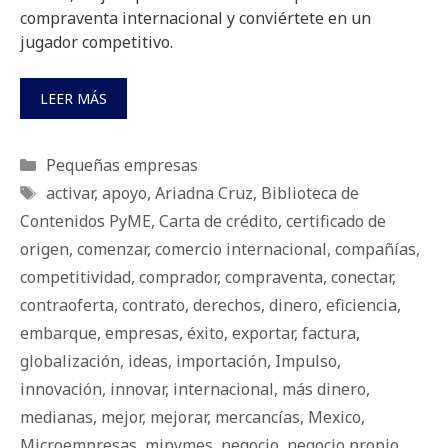
compraventa internacional y conviértete en un
jugador competitivo.
LEER MÁS
Categorías
Pequeñas empresas
Etiquetas
activar
,
apoyo
,
Ariadna Cruz
,
Biblioteca de
Contenidos PyME
,
Carta de crédito
,
certificado de
origen
,
comenzar
,
comercio internacional
,
compañías
,
competitividad
,
comprador
,
compraventa
,
conectar
,
contraoferta
,
contrato
,
derechos
,
dinero
,
eficiencia
,
embarque
,
empresas
,
éxito
,
exportar
,
factura
,
globalización
,
ideas
,
importación
,
Impulso
,
innovación
,
innovar
,
internacional
,
más dinero
,
medianas
,
mejor
,
mejorar
,
mercancías
,
Mexico
,
Microempresas
,
mipymes
,
negocio
,
negocio propio
,