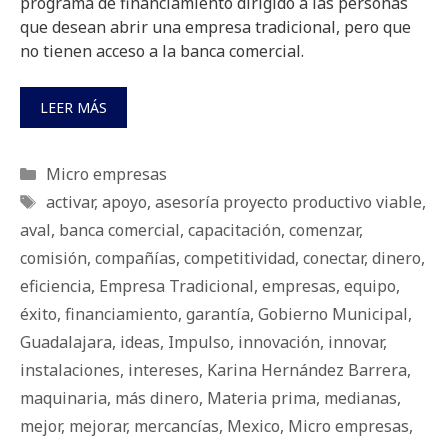
programa de financiamiento dirigido a las personas
que desean abrir una empresa tradicional, pero que
no tienen acceso a la banca comercial.
LEER MÁS
Categorías
Micro empresas
Etiquetas
activar
,
apoyo
,
asesoría proyecto productivo viable
,
aval
,
banca comercial
,
capacitación
,
comenzar
,
comisión
,
compañías
,
competitividad
,
conectar
,
dinero
,
eficiencia
,
Empresa Tradicional
,
empresas
,
equipo
,
éxito
,
financiamiento
,
garantía
,
Gobierno Municipal
,
Guadalajara
,
ideas
,
Impulso
,
innovación
,
innovar
,
instalaciones
,
intereses
,
Karina Hernández Barrera
,
maquinaria
,
más dinero
,
Materia prima
,
medianas
,
mejor
,
mejorar
,
mercancías
,
Mexico
,
Micro empresas
,