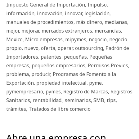
Impuesto General de Importación
,
Impulso
,
información
,
innovación
,
innovar
,
legislación
,
manuales de procedimientos
,
más dinero
,
medianas
,
mejor
,
mejorar
,
mercados extranjeros
,
mercancías
,
Mexico
,
Micro empresas
,
mipymes
,
negocio
,
negocio
propio
,
nuevo
,
oferta
,
operar
,
outsourcing
,
Padrón de
Importadores
,
patentes
,
pequeñas
,
Pequeñas
empresas
,
pequeños empresarios
,
Permisos Previos
,
problema
,
producir
,
Programas de Fomento a la
Exportación
,
propiedad intelectual
,
pyme
,
pymempresario
,
pymes
,
Registro de Marcas
,
Registros
Sanitarios
,
rentabilidad.
,
seminarios
,
SMB
,
tips
,
trámites
,
Tratados de libre comercio
Abre una empresa con