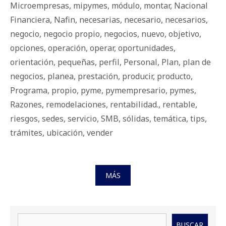
Microempresas
,
mipymes
,
módulo
,
montar
,
Nacional
Financiera
,
Nafin
,
necesarias
,
necesario
,
necesarios
,
negocio
,
negocio propio
,
negocios
,
nuevo
,
objetivo
,
opciones
,
operación
,
operar
,
oportunidades
,
orientación
,
pequeñas
,
perfil
,
Personal
,
Plan
,
plan de
negocios
,
planea
,
prestación
,
producir
,
producto
,
Programa
,
propio
,
pyme
,
pymempresario
,
pymes
,
Razones
,
remodelaciones
,
rentabilidad.
,
rentable
,
riesgos
,
sedes
,
servicio
,
SMB
,
sólidas
,
temática
,
tips
,
trámites
,
ubicación
,
vender
MÁS
Buscar
BUSCAR