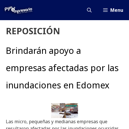
Saltar
al
Menu
contenido
REPOSICIÓN
Brindarán apoyo a
empresas afectadas por las
inundaciones en Edomex
Las micro, pequeñas y medianas empresas que
resultaron afectadas por las inundaciones ocurridas