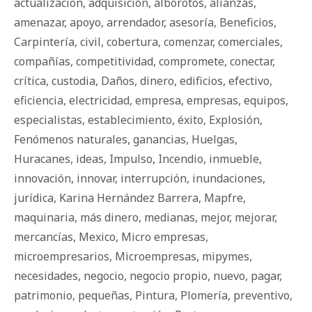
actualización
,
adquisición
,
alborotos
,
alianzas
,
amenazar
,
apoyo
,
arrendador
,
asesoría
,
Beneficios
,
Carpintería
,
civil
,
cobertura
,
comenzar
,
comerciales
,
compañías
,
competitividad
,
compromete
,
conectar
,
crítica
,
custodia
,
Daños
,
dinero
,
edificios
,
efectivo
,
eficiencia
,
electricidad
,
empresa
,
empresas
,
equipos
,
especialistas
,
establecimiento
,
éxito
,
Explosión
,
Fenómenos naturales
,
ganancias
,
Huelgas
,
Huracanes
,
ideas
,
Impulso
,
Incendio
,
inmueble
,
innovación
,
innovar
,
interrupción
,
inundaciones
,
jurídica
,
Karina Hernández Barrera
,
Mapfre
,
maquinaria
,
más dinero
,
medianas
,
mejor
,
mejorar
,
mercancías
,
Mexico
,
Micro empresas
,
microempresarios
,
Microempresas
,
mipymes
,
necesidades
,
negocio
,
negocio propio
,
nuevo
,
pagar
,
patrimonio
,
pequeñas
,
Pintura
,
Plomería
,
preventivo
,