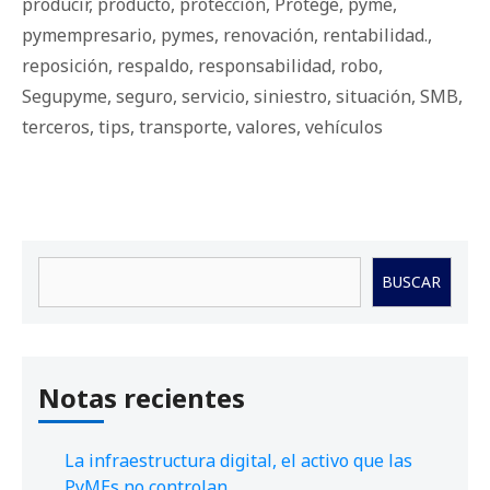
producir
,
producto
,
protección
,
Protege
,
pyme
,
pymempresario
,
pymes
,
renovación
,
rentabilidad.
,
reposición
,
respaldo
,
responsabilidad
,
robo
,
Segupyme
,
seguro
,
servicio
,
siniestro
,
situación
,
SMB
,
terceros
,
tips
,
transporte
,
valores
,
vehículos
Buscar
BUSCAR
Notas recientes
La infraestructura digital, el activo que las
PyMEs no controlan