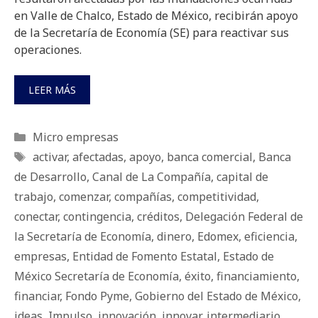
en Valle de Chalco, Estado de México, recibirán apoyo
de la Secretaría de Economía (SE) para reactivar sus
operaciones.
LEER MÁS
Categorías
Micro empresas
Etiquetas
activar
,
afectadas
,
apoyo
,
banca comercial
,
Banca
de Desarrollo
,
Canal de La Compañía
,
capital de
trabajo
,
comenzar
,
compañías
,
competitividad
,
conectar
,
contingencia
,
créditos
,
Delegación Federal de
la Secretaría de Economía
,
dinero
,
Edomex
,
eficiencia
,
empresas
,
Entidad de Fomento Estatal
,
Estado de
México Secretaría de Economía
,
éxito
,
financiamiento
,
financiar
,
Fondo Pyme
,
Gobierno del Estado de México
,
ideas
,
Impulso
,
innovación
,
innovar
,
intermediario