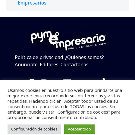
Empresarios
Política de privacidad
¿Quiénes somos?
Anúnciate
Editores
Contáctanos
Facebook
Instagram
Twitter
LinkedIn
Telegram
YouTube
TikTok
Usamos cookies en nuestro sitio web para brindarte una
mejor experiencia recordando sus preferencias y visitas
repetidas. Haciendo clic en "Aceptar todo" usted da su
consentimiento para el uso de TODAS las cookies. Sin
Pymempresario © 2025 Todos los derechos reservados.
embargo, puede visitar "Configuración de cookies" para
proporcionar un consentimiento controlado.
Se prohibe el uso de la información total o parcial sin
dar referencia a la fuente.
Configuración de cookies
Aceptar todo
Desarrollado por
yalla ya!