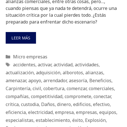
alianzas comerciales, entre otras cosas, pero…,
cuando piensas que ya nada te detendrá, ocurre una
situación crítica por la cual pierdes todo. ¿Estás
preparado para enfrentar dicho escenario?
LEER MÁS
Categorías
Micro empresas
Etiquetas
accidentes
,
activar
,
actividad
,
actividades
,
actualización
,
adquisición
,
alborotos
,
alianzas
,
amenazar
,
apoyo
,
arrendador
,
asesoría
,
Beneficios
,
Carpintería
,
civil
,
cobertura
,
comenzar
,
comerciales
,
compañías
,
competitividad
,
compromete
,
conectar
,
crítica
,
custodia
,
Daños
,
dinero
,
edificios
,
efectivo
,
eficiencia
,
electricidad
,
empresa
,
empresas
,
equipos
,
especialistas
,
establecimiento
,
éxito
,
Explosión
,