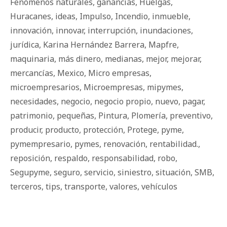
Fenómenos naturales
,
ganancias
,
Huelgas
,
Huracanes
,
ideas
,
Impulso
,
Incendio
,
inmueble
,
innovación
,
innovar
,
interrupción
,
inundaciones
,
jurídica
,
Karina Hernández Barrera
,
Mapfre
,
maquinaria
,
más dinero
,
medianas
,
mejor
,
mejorar
,
mercancías
,
Mexico
,
Micro empresas
,
microempresarios
,
Microempresas
,
mipymes
,
necesidades
,
negocio
,
negocio propio
,
nuevo
,
pagar
,
patrimonio
,
pequeñas
,
Pintura
,
Plomería
,
preventivo
,
producir
,
producto
,
protección
,
Protege
,
pyme
,
pymempresario
,
pymes
,
renovación
,
rentabilidad.
,
reposición
,
respaldo
,
responsabilidad
,
robo
,
Segupyme
,
seguro
,
servicio
,
siniestro
,
situación
,
SMB
,
terceros
,
tips
,
transporte
,
valores
,
vehículos