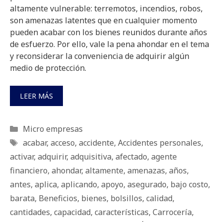
altamente vulnerable: terremotos, incendios, robos,
son amenazas latentes que en cualquier momento
pueden acabar con los bienes reunidos durante años
de esfuerzo. Por ello, vale la pena ahondar en el tema
y reconsiderar la conveniencia de adquirir algún
medio de protección.
LEER MÁS
Categorías
Micro empresas
Etiquetas
acabar
,
acceso
,
accidente
,
Accidentes personales
,
activar
,
adquirir
,
adquisitiva
,
afectado
,
agente
financiero
,
ahondar
,
altamente
,
amenazas
,
años
,
antes
,
aplica
,
aplicando
,
apoyo
,
asegurado
,
bajo costo
,
barata
,
Beneficios
,
bienes
,
bolsillos
,
calidad
,
cantidades
,
capacidad
,
características
,
Carrocería
,