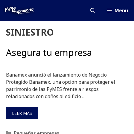
Saltar
al
Menu
contenido
SINIESTRO
Asegura tu empresa
Banamex anunció el lanzamiento de Negocio
Protegido Banamex, una opción para proteger el
patrimonio de las PyMES frente a riesgos
relacionados con daños al edificio …
LEER MÁS
Categorías
Pequeñas empresas