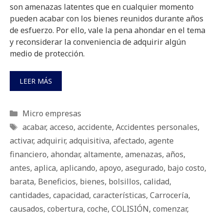
son amenazas latentes que en cualquier momento
pueden acabar con los bienes reunidos durante años
de esfuerzo. Por ello, vale la pena ahondar en el tema
y reconsiderar la conveniencia de adquirir algún
medio de protección.
LEER MÁS
Categorías
Micro empresas
Etiquetas
acabar
,
acceso
,
accidente
,
Accidentes personales
,
activar
,
adquirir
,
adquisitiva
,
afectado
,
agente
financiero
,
ahondar
,
altamente
,
amenazas
,
años
,
antes
,
aplica
,
aplicando
,
apoyo
,
asegurado
,
bajo costo
,
barata
,
Beneficios
,
bienes
,
bolsillos
,
calidad
,
cantidades
,
capacidad
,
características
,
Carrocería
,
causados
,
cobertura
,
coche
,
COLISIÓN
,
comenzar
,