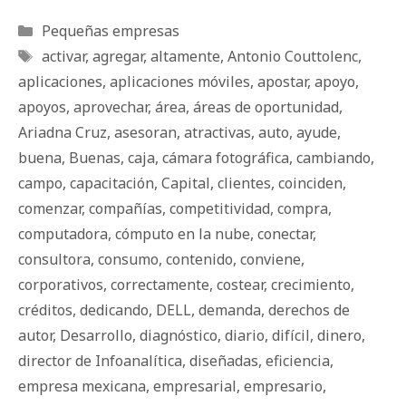
Categorías
Pequeñas empresas
Etiquetas
activar
,
agregar
,
altamente
,
Antonio Couttolenc
,
aplicaciones
,
aplicaciones móviles
,
apostar
,
apoyo
,
apoyos
,
aprovechar
,
área
,
áreas de oportunidad
,
Ariadna Cruz
,
asesoran
,
atractivas
,
auto
,
ayude
,
buena
,
Buenas
,
caja
,
cámara fotográfica
,
cambiando
,
campo
,
capacitación
,
Capital
,
clientes
,
coinciden
,
comenzar
,
compañías
,
competitividad
,
compra
,
computadora
,
cómputo en la nube
,
conectar
,
consultora
,
consumo
,
contenido
,
conviene
,
corporativos
,
correctamente
,
costear
,
crecimiento
,
créditos
,
dedicando
,
DELL
,
demanda
,
derechos de
autor
,
Desarrollo
,
diagnóstico
,
diario
,
difícil
,
dinero
,
director de Infoanalítica
,
diseñadas
,
eficiencia
,
empresa mexicana
,
empresarial
,
empresario
,