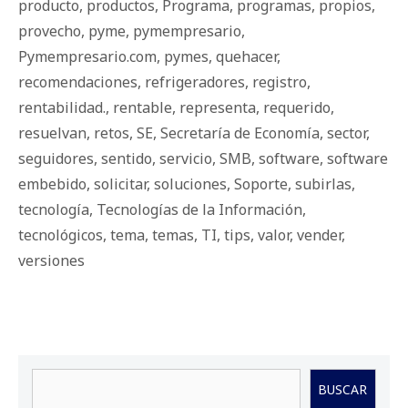
producto
,
productos
,
Programa
,
programas
,
propios
,
provecho
,
pyme
,
pymempresario
,
Pymempresario.com
,
pymes
,
quehacer
,
recomendaciones
,
refrigeradores
,
registro
,
rentabilidad.
,
rentable
,
representa
,
requerido
,
resuelvan
,
retos
,
SE
,
Secretaría de Economía
,
sector
,
seguidores
,
sentido
,
servicio
,
SMB
,
software
,
software
embebido
,
solicitar
,
soluciones
,
Soporte
,
subirlas
,
tecnología
,
Tecnologías de la Información
,
tecnológicos
,
tema
,
temas
,
TI
,
tips
,
valor
,
vender
,
versiones
Buscar
BUSCAR