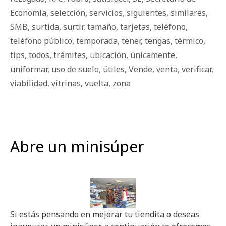
Economía
,
selección
,
servicios
,
siguientes
,
similares
,
SMB
,
surtida
,
surtir
,
tamaño
,
tarjetas
,
teléfono
,
teléfono público
,
temporada
,
tener
,
tengas
,
térmico
,
tips
,
todos
,
trámites
,
ubicación
,
únicamente
,
uniformar
,
uso de suelo
,
útiles
,
Vende
,
venta
,
verificar
,
viabilidad
,
vitrinas
,
vuelta
,
zona
Abre un minisúper
Si estás pensando en mejorar tu tiendita o deseas