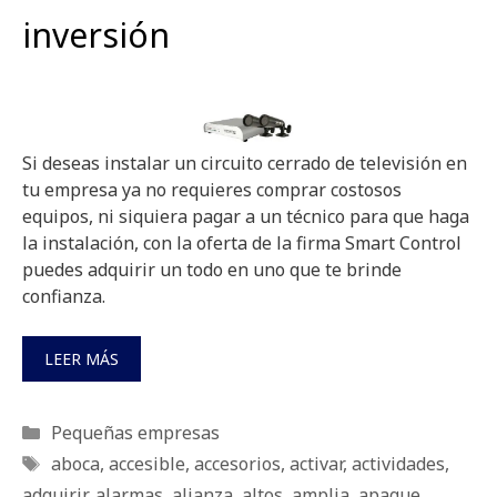
inversión
Si deseas instalar un circuito cerrado de televisión en
tu empresa ya no requieres comprar costosos
equipos, ni siquiera pagar a un técnico para que haga
la instalación, con la oferta de la firma Smart Control
puedes adquirir un todo en uno que te brinde
confianza.
LEER MÁS
Categorías
Pequeñas empresas
Etiquetas
aboca
,
accesible
,
accesorios
,
activar
,
actividades
,
adquirir
,
alarmas
,
alianza
,
altos
,
amplia
,
apague
,