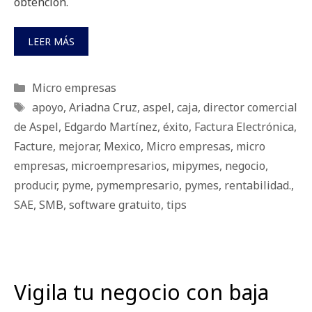
obtención.
LEER MÁS
Categorías
Micro empresas
Etiquetas
apoyo
,
Ariadna Cruz
,
aspel
,
caja
,
director comercial
de Aspel
,
Edgardo Martínez
,
éxito
,
Factura Electrónica
,
Facture
,
mejorar
,
Mexico
,
Micro empresas
,
micro
empresas
,
microempresarios
,
mipymes
,
negocio
,
producir
,
pyme
,
pymempresario
,
pymes
,
rentabilidad.
,
SAE
,
SMB
,
software gratuito
,
tips
Vigila tu negocio con baja