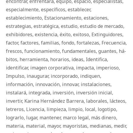
encontrar
,
enfrentará
,
equipo
,
espacio
,
especialistas
,
especialmente
,
específicos
,
establecer
,
establecimiento
,
Estacionamiento
,
estaciones
,
estrategias
,
estratégica
,
estudio
,
estudio de mercado
,
exhibidores
,
existencia
,
éxito
,
exitoso
,
Extinguidores
,
factor
,
factores
,
familias
,
fondo
,
fortalezas
,
Frecuencia
,
frescos
,
funcionamiento
,
fundamentales
,
guantes
,
há­
bi­tos
,
herramienta
,
horarios
,
ideas
,
Identifica
,
identificar
,
imagen corporativa
,
impacta
,
imperioso
,
Impulso
,
inaugurar
,
incorporado
,
indiquen
,
información
,
innovación
,
innovar
,
instalaciones
,
instalará
,
integrada
,
inversión
,
inversión inicial
,
invertir
,
Karina Hernández Barrera
,
laborales
,
lácteos
,
letreros
,
Licencia
,
limpieza
,
limpio
,
local
,
logotipo
,
lograrlo
,
lugar
,
mantener
,
marco legal
,
más dinero
,
materia
,
material
,
mayor
,
mayoristas
,
medianas
,
medir
,