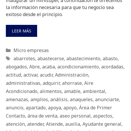
inaugurar un minisúper, a continuación te ofrecemos
la información necesaria para que tu negocio sea
exitoso desde el principio.
LEER MÁS
Categorías
Micro empresas
Etiquetas
abarrotes
,
abastecerse
,
abastecimiento
,
abasto
,
abogados
,
Abre
,
acaba
,
acondicionamiento
,
acordadas
,
actitud
,
activar
,
acudir
,
Administración
,
administrativas
,
adquirir
,
ahorrase
,
Aire
Acondicionado
,
alimentos
,
amable
,
ambiental
,
amenazas
,
amplios
,
análisis
,
anaqueles
,
anunciarte
,
anuncio
,
apartado
,
apoya
,
apoyo
,
Área de Primer
Contacto
,
área de venta
,
aseo personal
,
aspectos
,
atención
,
atender
,
Atiende
,
auxilia
,
Ayudante general
,