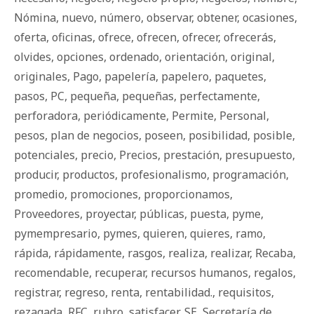
Nómina
,
nuevo
,
número
,
observar
,
obtener
,
ocasiones
,
oferta
,
oficinas
,
ofrece
,
ofrecen
,
ofrecer
,
ofrecerás
,
olvides
,
opciones
,
ordenado
,
orientación
,
original
,
originales
,
Pago
,
papelería
,
papelero
,
paquetes
,
pasos
,
PC
,
pequeña
,
pequeñas
,
perfectamente
,
perforadora
,
periódicamente
,
Permite
,
Personal
,
pesos
,
plan de negocios
,
poseen
,
posibilidad
,
posible
,
potenciales
,
precio
,
Precios
,
prestación
,
presupuesto
,
producir
,
productos
,
profesionalismo
,
programación
,
promedio
,
promociones
,
proporcionamos
,
Proveedores
,
proyectar
,
públicas
,
puesta
,
pyme
,
pymempresario
,
pymes
,
quieren
,
quieres
,
ramo
,
rápida
,
rápidamente
,
rasgos
,
realiza
,
realizar
,
Recaba
,
recomendable
,
recuperar
,
recursos humanos
,
regalos
,
registrar
,
regreso
,
renta
,
rentabilidad.
,
requisitos
,
rezagada
,
RFC
,
rubro
,
satisfacer
,
SE
,
Secretaría de