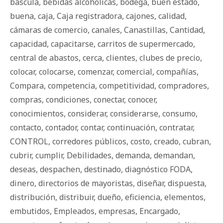
báscula
,
bebidas alcohólicas
,
bodega
,
buen estado
,
buena
,
caja
,
Caja registradora
,
cajones
,
calidad
,
cámaras de comercio
,
canales
,
Canastillas
,
Cantidad
,
capacidad
,
capacitarse
,
carritos de supermercado
,
central de abastos
,
cerca
,
clientes
,
clubes de precio
,
colocar
,
colocarse
,
comenzar
,
comercial
,
compañías
,
Compara
,
competencia
,
competitividad
,
compradores
,
compras
,
condiciones
,
conectar
,
conocer
,
conocimientos
,
considerar
,
considerarse
,
consumo
,
contacto
,
contador
,
contar
,
continuación
,
contratar
,
CONTROL
,
corredores públicos
,
costo
,
creado
,
cubran
,
cubrir
,
cumplir
,
Debilidades
,
demanda
,
demandan
,
deseas
,
despachen
,
destinado
,
diagnóstico FODA
,
dinero
,
directorios de mayoristas
,
diseñar
,
dispuesta
,
distribución
,
distribuir
,
dueño
,
eficiencia
,
elementos
,
embutidos
,
Empleados
,
empresas
,
Encargado
,