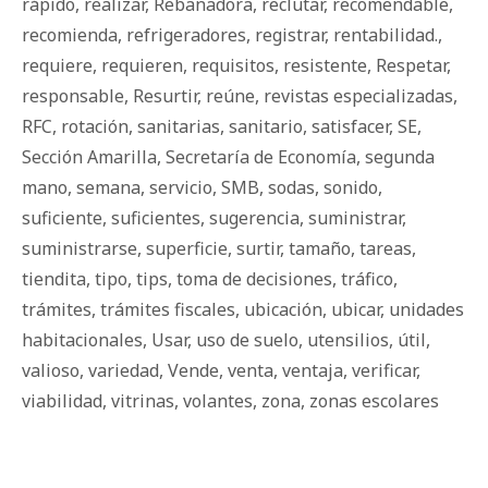
rápido
,
realizar
,
Rebanadora
,
reclutar
,
recomendable
,
recomienda
,
refrigeradores
,
registrar
,
rentabilidad.
,
requiere
,
requieren
,
requisitos
,
resistente
,
Respetar
,
responsable
,
Resurtir
,
reúne
,
revistas especializadas
,
RFC
,
rotación
,
sanitarias
,
sanitario
,
satisfacer
,
SE
,
Sección Amarilla
,
Secretaría de Economía
,
segunda
mano
,
semana
,
servicio
,
SMB
,
sodas
,
sonido
,
suficiente
,
suficientes
,
sugerencia
,
suministrar
,
suministrarse
,
superficie
,
surtir
,
tamaño
,
tareas
,
tiendita
,
tipo
,
tips
,
toma de decisiones
,
tráfico
,
trámites
,
trámites fiscales
,
ubicación
,
ubicar
,
unidades
habitacionales
,
Usar
,
uso de suelo
,
utensilios
,
útil
,
valioso
,
variedad
,
Vende
,
venta
,
ventaja
,
verificar
,
viabilidad
,
vitrinas
,
volantes
,
zona
,
zonas escolares