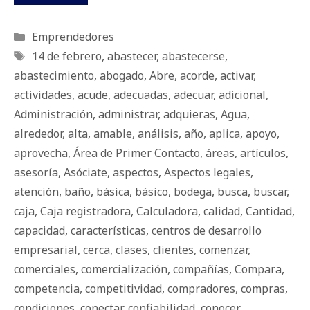
Categorías
Emprendedores
Etiquetas
14 de febrero
,
abastecer
,
abastecerse
,
abastecimiento
,
abogado
,
Abre
,
acorde
,
activar
,
actividades
,
acude
,
adecuadas
,
adecuar
,
adicional
,
Administración
,
administrar
,
adquieras
,
Agua
,
alrededor
,
alta
,
amable
,
análisis
,
año
,
aplica
,
apoyo
,
aprovecha
,
Área de Primer Contacto
,
áreas
,
artículos
,
asesoría
,
Asóciate
,
aspectos
,
Aspectos legales
,
atención
,
baño
,
básica
,
básico
,
bodega
,
busca
,
buscar
,
caja
,
Caja registradora
,
Calculadora
,
calidad
,
Cantidad
,
capacidad
,
características
,
centros de desarrollo
empresarial
,
cerca
,
clases
,
clientes
,
comenzar
,
comerciales
,
comercialización
,
compañías
,
Compara
,
competencia
,
competitividad
,
compradores
,
compras
,
condiciones
,
conectar
,
confiabilidad
,
conocer
,