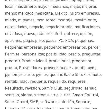
local
,
más dinero
,
mayor
,
medianas
,
mejor
,
mejorar
,
menor
,
mercado
,
mexicana
,
Mexico
,
Micro empresas
,
miedo
,
mipymes
,
monitoreo
,
montaje
,
movimiento
,
necesidades
,
negocio
,
negocio propio
,
notificaciones
,
novedosa
,
nuevo
,
número
,
oferta
,
ofrece
,
opción
,
opciones
,
pagar
,
paso
,
pasos
,
PC
,
PDA
,
pequeñas
,
Pequeñas empresas
,
pequeños empresarios
,
perder
,
Permite
,
personalizar
,
posibilidad
,
precio
,
preguntar
,
producir
,
Productividad
,
profesional
,
programar
,
propio
,
Proveedores
,
proveer
,
puedes
,
punto
,
pyme
,
pymempresario
,
pymes
,
quedar
,
Radio Shack
,
remoto
,
rentabilidad.
,
requería
,
requerido
,
requieres
,
Resultado
,
revisión
,
Sam´s Club
,
seguridad
,
señaló
,
sencillo
,
siente
,
sistema
,
sitio
,
sitios
,
Smart Control
,
Smart Guard
,
SMB
,
software
,
solución
,
Soporte
,
taquete
,
Técnico
,
tecnológicamente
,
temor
,
tiempos
,