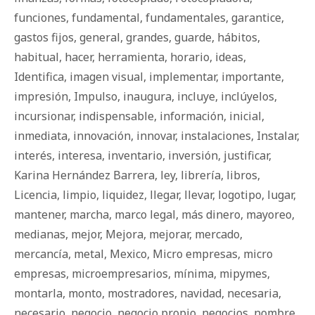
funciones
,
fundamental
,
fundamentales
,
garantice
,
gastos fijos
,
general
,
grandes
,
guarde
,
há­bi­tos
,
habitual
,
hacer
,
herramienta
,
horario
,
ideas
,
Identifica
,
imagen visual
,
implementar
,
importante
,
impresión
,
Impulso
,
inaugura
,
incluye
,
inclúyelos
,
incursionar
,
indispensable
,
información
,
inicial
,
inmediata
,
innovación
,
innovar
,
instalaciones
,
Instalar
,
interés
,
interesa
,
inventario
,
inversión
,
justificar
,
Karina Hernández Barrera
,
ley
,
librería
,
libros
,
Licencia
,
limpio
,
liquidez
,
llegar
,
llevar
,
logotipo
,
lugar
,
mantener
,
marcha
,
marco legal
,
más dinero
,
mayoreo
,
medianas
,
mejor
,
Mejora
,
mejorar
,
mercado
,
mercancía
,
metal
,
Mexico
,
Micro empresas
,
micro
empresas
,
microempresarios
,
mínima
,
mipymes
,
montarla
,
monto
,
mostradores
,
navidad
,
necesaria
,
necesario
,
negocio
,
negocio propio
,
negocios
,
nombre
,