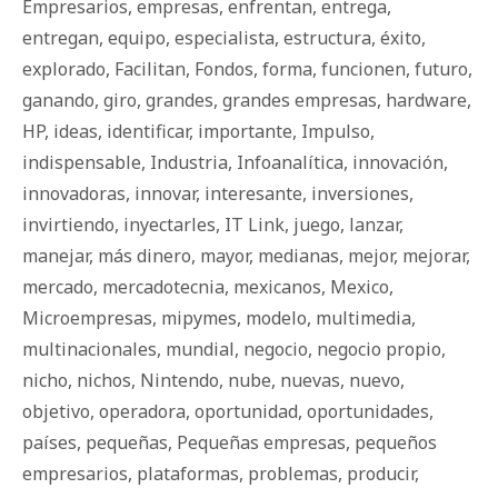
Empresarios
,
empresas
,
enfrentan
,
entrega
,
entregan
,
equipo
,
especialista
,
estructura
,
éxito
,
explorado
,
Facilitan
,
Fondos
,
forma
,
funcionen
,
futuro
,
ganando
,
giro
,
grandes
,
grandes empresas
,
hardware
,
HP
,
ideas
,
identificar
,
importante
,
Impulso
,
indispensable
,
Industria
,
Infoanalítica
,
innovación
,
innovadoras
,
innovar
,
interesante
,
inversiones
,
invirtiendo
,
inyectarles
,
IT Link
,
juego
,
lanzar
,
manejar
,
más dinero
,
mayor
,
medianas
,
mejor
,
mejorar
,
mercado
,
mercadotecnia
,
mexicanos
,
Mexico
,
Microempresas
,
mipymes
,
modelo
,
multimedia
,
multinacionales
,
mundial
,
negocio
,
negocio propio
,
nicho
,
nichos
,
Nintendo
,
nube
,
nuevas
,
nuevo
,
objetivo
,
operadora
,
oportunidad
,
oportunidades
,
países
,
pequeñas
,
Pequeñas empresas
,
pequeños
empresarios
,
plataformas
,
problemas
,
producir
,