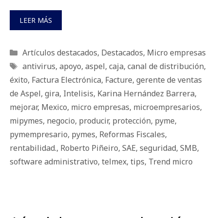
LEER MÁS
Categorías
Artículos destacados
,
Destacados
,
Micro empresas
Etiquetas
antivirus
,
apoyo
,
aspel
,
caja
,
canal de distribución
,
éxito
,
Factura Electrónica
,
Facture
,
gerente de ventas
de Aspel
,
gira
,
Intelisis
,
Karina Hernández Barrera
,
mejorar
,
Mexico
,
micro empresas
,
microempresarios
,
mipymes
,
negocio
,
producir
,
protección
,
pyme
,
pymempresario
,
pymes
,
Reformas Fiscales
,
rentabilidad.
,
Roberto Piñeiro
,
SAE
,
seguridad
,
SMB
,
software administrativo
,
telmex
,
tips
,
Trend micro