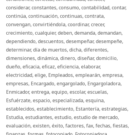
considerar
,
constantes
,
consumo
,
contabilidad
,
contar
,
continúa
,
continuación
,
continuas
,
contrata
,
convengan
,
convirtiéndola
,
coordinar
,
crecer
,
crecimiento
,
cualquier
,
deben
,
demanda
,
demandan
,
dependiendo
,
descuentos
,
desempeñar
,
desempeñe
,
determinar
,
día de muertos
,
dicha
,
diferentes
,
dimensiones
,
dinámica
,
dinero
,
diseñar
,
domicilio
,
dueño
,
eficacia
,
eficaz
,
eficiencia
,
elaborar
,
electricidad
,
elige
,
Empleados
,
emplearán
,
empresa
,
empresas
,
Encargado
,
engargolado
,
Engargoladora
,
Enmicador
,
entrega
,
equipo
,
escolar
,
escuelas
,
Esfuérzate
,
espacio
,
especializada
,
esquina
,
establecidos
,
establecimiento
,
Estantería
,
estrategias
,
Estudia
,
estudiantes
,
estudio
,
estudio de mercado
,
evaluación
,
existen
,
éxito
,
factores
,
fax
,
fechas
,
fiestas
,
finanzas
,
formas
,
fotocopiado
,
Fotocopiadora
,