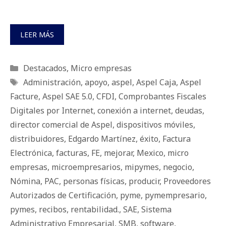
LEER MÁS
Categorías
Destacados
,
Micro empresas
Etiquetas
Administración
,
apoyo
,
aspel
,
Aspel Caja
,
Aspel
Facture
,
Aspel SAE 5.0
,
CFDI
,
Comprobantes Fiscales
Digitales por Internet
,
conexión a internet
,
deudas
,
director comercial de Aspel
,
dispositivos móviles
,
distribuidores
,
Edgardo Martínez
,
éxito
,
Factura
Electrónica
,
facturas
,
FE
,
mejorar
,
Mexico
,
micro
empresas
,
microempresarios
,
mipymes
,
negocio
,
Nómina
,
PAC
,
personas físicas
,
producir
,
Proveedores
Autorizados de Certificación
,
pyme
,
pymempresario
,
pymes
,
recibos
,
rentabilidad.
,
SAE
,
Sistema
Administrativo Empresarial
,
SMB
,
software
,