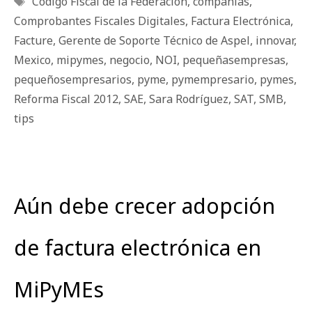
Código Fiscal de la Federación
,
compañías
,
Comprobantes Fiscales Digitales
,
Factura Electrónica
,
Facture
,
Gerente de Soporte Técnico de Aspel
,
innovar
,
Mexico
,
mipymes
,
negocio
,
NOI
,
pequeñasempresas
,
pequeñosempresarios
,
pyme
,
pymempresario
,
pymes
,
Reforma Fiscal 2012
,
SAE
,
Sara Rodríguez
,
SAT
,
SMB
,
tips
Aún debe crecer adopción
de factura electrónica en
MiPyMEs