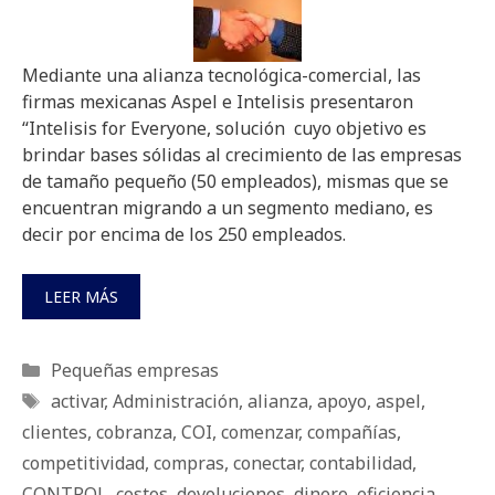
Mediante una alianza tecnológica-comercial, las
firmas mexicanas Aspel e Intelisis presentaron
“Intelisis for Everyone, solución cuyo objetivo es
brindar bases sólidas al crecimiento de las empresas
de tamaño pequeño (50 empleados), mismas que se
encuentran migrando a un segmento mediano, es
decir por encima de los 250 empleados.
LEER MÁS
Categorías
Pequeñas empresas
Etiquetas
activar
,
Administración
,
alianza
,
apoyo
,
aspel
,
clientes
,
cobranza
,
COI
,
comenzar
,
compañías
,
competitividad
,
compras
,
conectar
,
contabilidad
,
CONTROL
,
costos
,
devoluciones
,
dinero
,
eficiencia
,