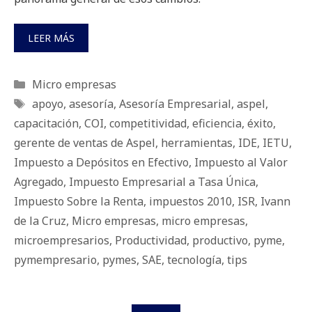
LEER MÁS
Categorías
Micro empresas
Etiquetas
apoyo
,
asesoría
,
Asesoría Empresarial
,
aspel
,
capacitación
,
COI
,
competitividad
,
eficiencia
,
éxito
,
gerente de ventas de Aspel
,
herramientas
,
IDE
,
IETU
,
Impuesto a Depósitos en Efectivo
,
Impuesto al Valor
Agregado
,
Impuesto Empresarial a Tasa Única
,
Impuesto Sobre la Renta
,
impuestos 2010
,
ISR
,
Ivann
de la Cruz
,
Micro empresas
,
micro empresas
,
microempresarios
,
Productividad
,
productivo
,
pyme
,
pymempresario
,
pymes
,
SAE
,
tecnología
,
tips