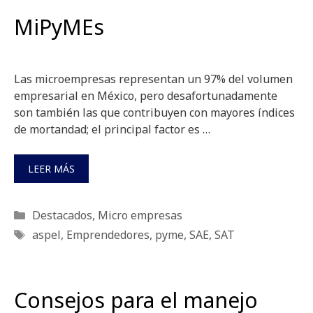
MiPyMEs
Las microempresas representan un 97% del volumen
empresarial en México, pero desafortunadamente
son también las que contribuyen con mayores índices
de mortandad; el principal factor es …
LEER MÁS
Categorías
Destacados
,
Micro empresas
Etiquetas
aspel
,
Emprendedores
,
pyme
,
SAE
,
SAT
Consejos para el manejo