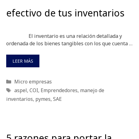
efectivo de tus inventarios
El inventario es una relación detallada y
ordenada de los bienes tangibles con los que cuenta …
LEER MÁS
Categorías
Micro empresas
Etiquetas
aspel
,
COI
,
Emprendedores
,
manejo de
inventarios
,
pymes
,
SAE
5 razones para portar la