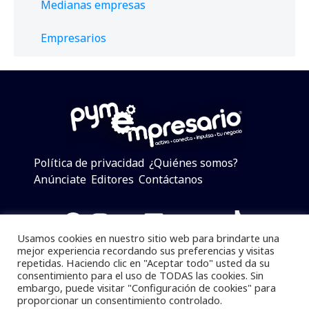
Medianas empresas
Empresarios
Política de privacidad
¿Quiénes somos?
Anúnciate
Editores
Contáctanos
Facebook
Instagram
Twitter
LinkedIn
Telegram
YouTube
TikTok
Usamos cookies en nuestro sitio web para brindarte una
mejor experiencia recordando sus preferencias y visitas
repetidas. Haciendo clic en "Aceptar todo" usted da su
consentimiento para el uso de TODAS las cookies. Sin
Pymempresario © 2025 Todos los derechos reservados.
embargo, puede visitar "Configuración de cookies" para
proporcionar un consentimiento controlado.
Se prohibe el uso de la información total o parcial sin