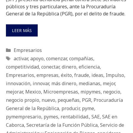
públicos y tres particulares, ante la Procuraduría
General de la República (PGR), por el delito de fraude.
LEER MÁS
Categorías
Empresarios
Etiquetas
activar
,
apoyo
,
comenzar
,
compañías
,
competitividad
,
conectar
,
dinero
,
eficiencia
,
Empresarios
,
empresas
,
éxito
,
fraude
,
ideas
,
Impulso
,
innovación
,
innovar
,
más dinero
,
medianas
,
mejor
,
mejorar
,
Mexico
,
Microempresas
,
mipymes
,
negocio
,
negocio propio
,
nuevo
,
pequeñas
,
PGR
,
Procuraduría
General de la República
,
producir
,
pyme
,
pymempresario
,
pymes
,
rentabilidad.
,
SAE
,
SAE en
Caborca
,
Secretaría de la Función Pública
,
Servicio de