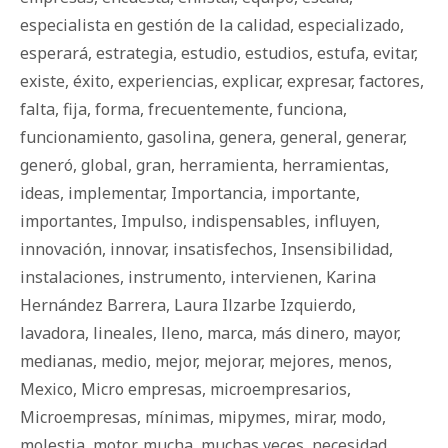
especialista en gestión de la calidad
,
especializado
,
esperará
,
estrategia
,
estudio
,
estudios
,
estufa
,
evitar
,
existe
,
éxito
,
experiencias
,
explicar
,
expresar
,
factores
,
falta
,
fija
,
forma
,
frecuentemente
,
funciona
,
funcionamiento
,
gasolina
,
genera
,
general
,
generar
,
generó
,
global
,
gran
,
herramienta
,
herramientas
,
ideas
,
implementar
,
Importancia
,
importante
,
importantes
,
Impulso
,
indispensables
,
influyen
,
innovación
,
innovar
,
insatisfechos
,
Insensibilidad
,
instalaciones
,
instrumento
,
intervienen
,
Karina
Hernández Barrera
,
Laura Ilzarbe Izquierdo
,
lavadora
,
lineales
,
lleno
,
marca
,
más dinero
,
mayor
,
medianas
,
medio
,
mejor
,
mejorar
,
mejores
,
menos
,
Mexico
,
Micro empresas
,
microempresarios
,
Microempresas
,
mínimas
,
mipymes
,
mirar
,
modo
,
molestia
,
motor
,
mucha
,
muchas veces
,
necesidad
,