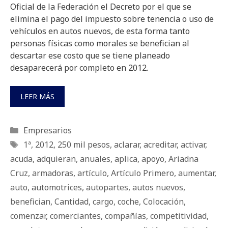
Oficial de la Federación el Decreto por el que se
elimina el pago del impuesto sobre tenencia o uso de
vehículos en autos nuevos, de esta forma tanto
personas físicas como morales se benefician al
descartar ese costo que se tiene planeado
desaparecerá por completo en 2012.
LEER MÁS
Categorías
Empresarios
Etiquetas
1ª
,
2012
,
250 mil pesos
,
aclarar
,
acreditar
,
activar
,
acuda
,
adquieran
,
anuales
,
aplica
,
apoyo
,
Ariadna
Cruz
,
armadoras
,
artículo
,
Artículo Primero
,
aumentar
,
auto
,
automotrices
,
autopartes
,
autos nuevos
,
benefician
,
Cantidad
,
cargo
,
coche
,
Colocación
,
comenzar
,
comerciantes
,
compañías
,
competitividad
,