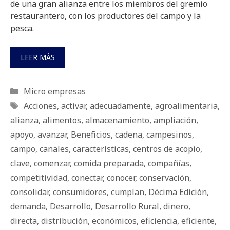
de una gran alianza entre los miembros del gremio
restaurantero, con los productores del campo y la
pesca.
LEER MÁS
Categorías
Micro empresas
Etiquetas
Acciones
,
activar
,
adecuadamente
,
agroalimentaria
,
alianza
,
alimentos
,
almacenamiento
,
ampliación
,
apoyo
,
avanzar
,
Beneficios
,
cadena
,
campesinos
,
campo
,
canales
,
características
,
centros de acopio
,
clave
,
comenzar
,
comida preparada
,
compañías
,
competitividad
,
conectar
,
conocer
,
conservación
,
consolidar
,
consumidores
,
cumplan
,
Décima Edición
,
demanda
,
Desarrollo
,
Desarrollo Rural
,
dinero
,
directa
,
distribución
,
económicos
,
eficiencia
,
eficiente
,