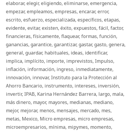
elaborar
,
elegir
,
eligiendo
,
eliminarse
,
emergencia
,
empezar
,
empleamos
,
empresas
,
encarar
,
error
,
escrito
,
esfuerzo
,
especializada
,
específicos
,
etapas
,
evidente
,
evitar
,
existen
,
éxito
,
expuestos
,
fácil
,
factor
,
financieras
,
físicamente
,
flaquear
,
formas
,
función
,
ganancias
,
garantice
,
garantizar
,
gastar
,
gasto
,
genera
,
general
,
guardar
,
habituales
,
ideas
,
identificar
,
implica
,
implícito
,
importe
,
imprevistos
,
Impulso
,
inflación
,
información
,
ingreso
,
inmediatamente
,
innovación
,
innovar
,
Instituto para la Protección al
Ahorro Bancario
,
instrumento
,
intereses
,
inversión
,
invertir
,
IPAB
,
Karina Hernández Barrera
,
largo
,
mala
,
más dinero
,
mayor
,
mayores
,
medianas
,
mediano
,
mejor
,
mejorar
,
menos
,
mensajes
,
mercado
,
mes
,
metas
,
Mexico
,
Micro empresas
,
micro empresas
,
microempresarios
,
mínima
,
mipymes
,
momento
,