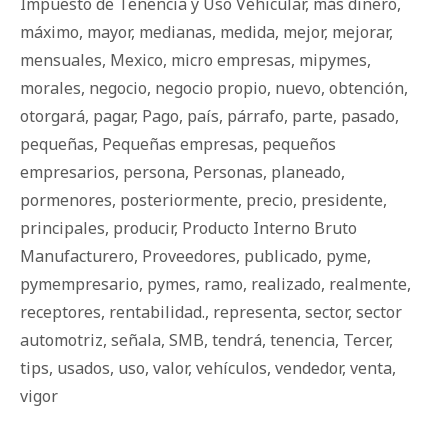
Impuesto de Tenencia y Uso Vehicular
,
más dinero
,
máximo
,
mayor
,
medianas
,
medida
,
mejor
,
mejorar
,
mensuales
,
Mexico
,
micro empresas
,
mipymes
,
morales
,
negocio
,
negocio propio
,
nuevo
,
obtención
,
otorgará
,
pagar
,
Pago
,
país
,
párrafo
,
parte
,
pasado
,
pequeñas
,
Pequeñas empresas
,
pequeños
empresarios
,
persona
,
Personas
,
planeado
,
pormenores
,
posteriormente
,
precio
,
presidente
,
principales
,
producir
,
Producto Interno Bruto
Manufacturero
,
Proveedores
,
publicado
,
pyme
,
pymempresario
,
pymes
,
ramo
,
realizado
,
realmente
,
receptores
,
rentabilidad.
,
representa
,
sector
,
sector
automotriz
,
señala
,
SMB
,
tendrá
,
tenencia
,
Tercer
,
tips
,
usados
,
uso
,
valor
,
vehículos
,
vendedor
,
venta
,
vigor