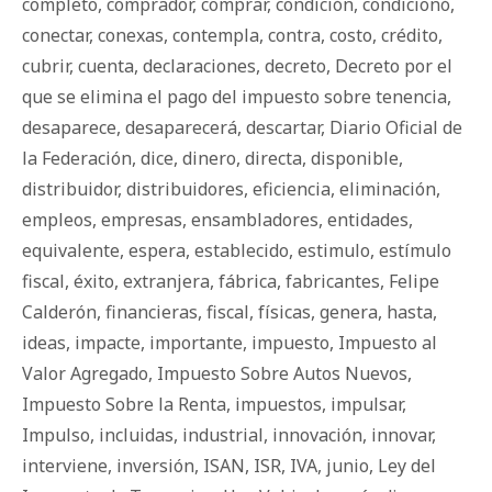
completo
,
comprador
,
comprar
,
condición
,
condicionó
,
conectar
,
conexas
,
contempla
,
contra
,
costo
,
crédito
,
cubrir
,
cuenta
,
declaraciones
,
decreto
,
Decreto por el
que se elimina el pago del impuesto sobre tenencia
,
desaparece
,
desaparecerá
,
descartar
,
Diario Oficial de
la Federación
,
dice
,
dinero
,
directa
,
disponible
,
distribuidor
,
distribuidores
,
eficiencia
,
eliminación
,
empleos
,
empresas
,
ensambladores
,
entidades
,
equivalente
,
espera
,
establecido
,
estimulo
,
estímulo
fiscal
,
éxito
,
extranjera
,
fábrica
,
fabricantes
,
Felipe
Calderón
,
financieras
,
fiscal
,
físicas
,
genera
,
hasta
,
ideas
,
impacte
,
importante
,
impuesto
,
Impuesto al
Valor Agregado
,
Impuesto Sobre Autos Nuevos
,
Impuesto Sobre la Renta
,
impuestos
,
impulsar
,
Impulso
,
incluidas
,
industrial
,
innovación
,
innovar
,
interviene
,
inversión
,
ISAN
,
ISR
,
IVA
,
junio
,
Ley del