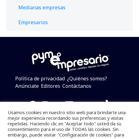
Medianas empresas
Empresarios
Política de privacidad
¿Quiénes somos?
Anúnciate
Editores
Contáctanos
Facebook
Instagram
Twitter
LinkedIn
Telegram
YouTube
TikTok
Usamos cookies en nuestro sitio web para brindarte una
mejor experiencia recordando sus preferencias y visitas
repetidas. Haciendo clic en "Aceptar todo" usted da su
consentimiento para el uso de TODAS las cookies. Sin
Pymempresario © 2025 Todos los derechos reservados.
embargo, puede visitar "Configuración de cookies" para