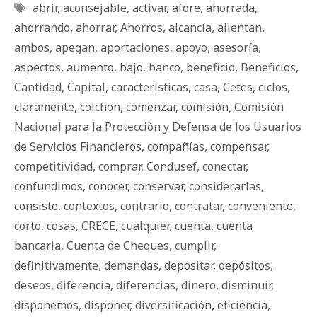
Etiquetas
abrir
,
aconsejable
,
activar
,
afore
,
ahorrada
,
ahorrando
,
ahorrar
,
Ahorros
,
alcancía
,
alientan
,
ambos
,
apegan
,
aportaciones
,
apoyo
,
asesoría
,
aspectos
,
aumento
,
bajo
,
banco
,
beneficio
,
Beneficios
,
Cantidad
,
Capital
,
características
,
casa
,
Cetes
,
ciclos
,
claramente
,
colchón
,
comenzar
,
comisión
,
Comisión
Nacional para la Protección y Defensa de los Usuarios
de Servicios Financieros
,
compañías
,
compensar
,
competitividad
,
comprar
,
Condusef
,
conectar
,
confundimos
,
conocer
,
conservar
,
considerarlas
,
consiste
,
contextos
,
contrario
,
contratar
,
conveniente
,
corto
,
cosas
,
CRECE
,
cualquier
,
cuenta
,
cuenta
bancaria
,
Cuenta de Cheques
,
cumplir
,
definitivamente
,
demandas
,
depositar
,
depósitos
,
deseos
,
diferencia
,
diferencias
,
dinero
,
disminuir
,
disponemos
,
disponer
,
diversificación
,
eficiencia
,