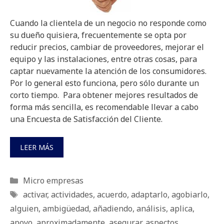
Cuando la clientela de un negocio no responde como
su dueño quisiera, frecuentemente se opta por
reducir precios, cambiar de proveedores, mejorar el
equipo y las instalaciones, entre otras cosas, para
captar nuevamente la atención de los consumidores.
Por lo general esto funciona, pero sólo durante un
corto tiempo. Para obtener mejores resultados de
forma más sencilla, es recomendable llevar a cabo
una Encuesta de Satisfacción del Cliente.
LEER MÁS
Categorías
Micro empresas
Etiquetas
activar
,
actividades
,
acuerdo
,
adaptarlo
,
agobiarlo
,
alguien
,
ambigüedad
,
añadiendo
,
análisis
,
aplica
,
apoyo
,
aproximadamente
,
asegurar
,
aspectos
,