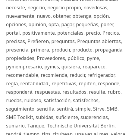
necesite
,
negocio
,
negocio propio
,
novedosas
,
nuevamente
,
nuevo
,
obtener
,
obtenga
,
opción
,
opciones
,
opinión
,
opta
,
pagar
,
pequeñas
,
poner
,
portal
,
positivamente
,
potenciales
,
precio
,
Precios
,
precisas
,
Prefieren
,
preguntas
,
Preguntas abiertas
,
presencia
,
primera
,
producir
,
producto
,
propaganda
,
propiedades
,
Proveedores
,
público
,
pyme
,
pymempresario
,
pymes
,
quisiera
,
reaparece
,
recomendable
,
recomienda
,
reducir
,
refrigerador
,
regla
,
rentabilidad.
,
repetitivas
,
repiten
,
responde
,
responderá
,
respuestas
,
resultados
,
resulte
,
rubro
,
ruedas
,
ruidoso
,
satisfacción
,
satisfechos
,
seguimiento
,
sencilla
,
sentirá
,
simple
,
Sirve
,
SMB
,
SME Toolkit
,
subidas
,
suficiente
,
sugerencias
,
sumario
,
Tanque
,
Technische Universität Berlin
,
tendrá
,
tiempo
,
tips
,
titubean
,
una vez al mes
,
valora
,