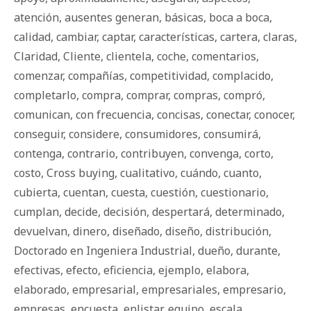
atención
,
ausentes generan
,
básicas
,
boca a boca
,
calidad
,
cambiar
,
captar
,
características
,
cartera
,
claras
,
Claridad
,
Cliente
,
clientela
,
coche
,
comentarios
,
comenzar
,
compañías
,
competitividad
,
complacido
,
completarlo
,
compra
,
comprar
,
compras
,
compró
,
comunican
,
con frecuencia
,
concisas
,
conectar
,
conocer
,
conseguir
,
considere
,
consumidores
,
consumirá
,
contenga
,
contrario
,
contribuyen
,
convenga
,
corto
,
costo
,
Cross buying
,
cualitativo
,
cuándo
,
cuanto
,
cubierta
,
cuentan
,
cuesta
,
cuestión
,
cuestionario
,
cumplan
,
decide
,
decisión
,
despertará
,
determinado
,
devuelvan
,
dinero
,
diseñado
,
diseño
,
distribución
,
Doctorado en Ingeniera Industrial
,
dueño
,
durante
,
efectivas
,
efecto
,
eficiencia
,
ejemplo
,
elabora
,
elaborado
,
empresarial
,
empresariales
,
empresario
,
empresas
,
encuesta
,
enlistar
,
equipo
,
escala
,