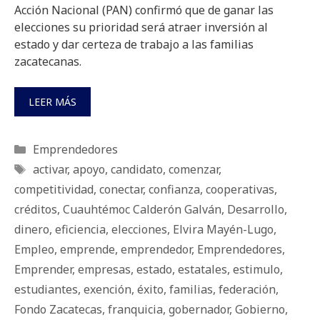
Acción Nacional (PAN) confirmó que de ganar las
elecciones su prioridad será atraer inversión al
estado y dar certeza de trabajo a las familias
zacatecanas.
LEER MÁS
Categorías
Emprendedores
Etiquetas
activar
,
apoyo
,
candidato
,
comenzar
,
competitividad
,
conectar
,
confianza
,
cooperativas
,
créditos
,
Cuauhtémoc Calderón Galván
,
Desarrollo
,
dinero
,
eficiencia
,
elecciones
,
Elvira Mayén-Lugo
,
Empleo
,
emprende
,
emprendedor
,
Emprendedores
,
Emprender
,
empresas
,
estado
,
estatales
,
estimulo
,
estudiantes
,
exención
,
éxito
,
familias
,
federación
,
Fondo Zacatecas
,
franquicia
,
gobernador
,
Gobierno
,