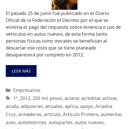
El pasado 25 de junio fue publicado en el Diario
Oficial de la Federación el Decreto por el que se
elimina el pago del impuesto sobre tenencia o uso de
vehículos en autos nuevos, de esta forma tanto
personas físicas como morales se benefician al
descartar ese costo que se tiene planeado
desaparecerá por completo en 2012.
LEER MÁS
Categorías
Empresarios
Etiquetas
1ª
,
2012
,
250 mil pesos
,
aclarar
,
acreditar
,
activar
,
acuda
,
adquieran
,
anuales
,
aplica
,
apoyo
,
Ariadna
Cruz
,
armadoras
,
artículo
,
Artículo Primero
,
aumentar
,
auto
,
automotrices
,
autopartes
,
autos nuevos
,