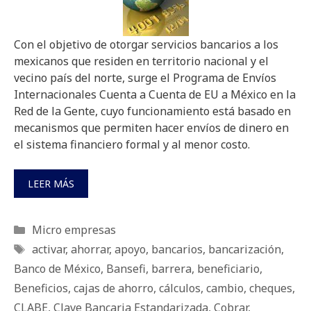
Con el objetivo de otorgar servicios bancarios a los
mexicanos que residen en territorio nacional y el
vecino país del norte, surge el Programa de Envíos
Internacionales Cuenta a Cuenta de EU a México en la
Red de la Gente, cuyo funcionamiento está basado en
mecanismos que permiten hacer envíos de dinero en
el sistema financiero formal y al menor costo.
LEER MÁS
Categorías
Micro empresas
Etiquetas
activar
,
ahorrar
,
apoyo
,
bancarios
,
bancarización
,
Banco de México
,
Bansefi
,
barrera
,
beneficiario
,
Beneficios
,
cajas de ahorro
,
cálculos
,
cambio
,
cheques
,
CLABE
,
Clave Bancaria Estandarizada
,
Cobrar
,