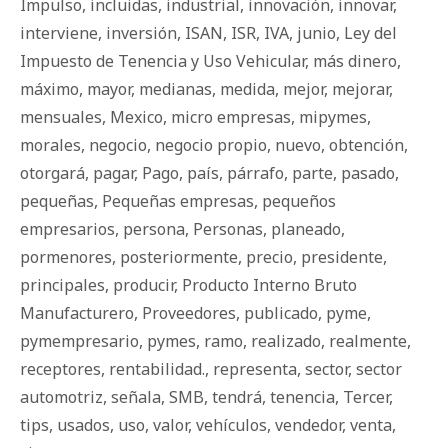
Impulso
,
incluidas
,
industrial
,
innovación
,
innovar
,
interviene
,
inversión
,
ISAN
,
ISR
,
IVA
,
junio
,
Ley del
Impuesto de Tenencia y Uso Vehicular
,
más dinero
,
máximo
,
mayor
,
medianas
,
medida
,
mejor
,
mejorar
,
mensuales
,
Mexico
,
micro empresas
,
mipymes
,
morales
,
negocio
,
negocio propio
,
nuevo
,
obtención
,
otorgará
,
pagar
,
Pago
,
país
,
párrafo
,
parte
,
pasado
,
pequeñas
,
Pequeñas empresas
,
pequeños
empresarios
,
persona
,
Personas
,
planeado
,
pormenores
,
posteriormente
,
precio
,
presidente
,
principales
,
producir
,
Producto Interno Bruto
Manufacturero
,
Proveedores
,
publicado
,
pyme
,
pymempresario
,
pymes
,
ramo
,
realizado
,
realmente
,
receptores
,
rentabilidad.
,
representa
,
sector
,
sector
automotriz
,
señala
,
SMB
,
tendrá
,
tenencia
,
Tercer
,
tips
,
usados
,
uso
,
valor
,
vehículos
,
vendedor
,
venta
,