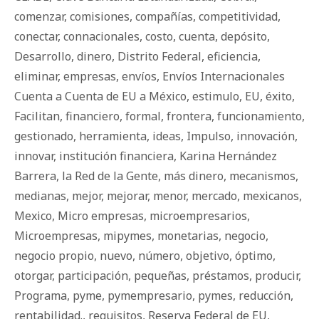
comenzar
,
comisiones
,
compañías
,
competitividad
,
conectar
,
connacionales
,
costo
,
cuenta
,
depósito
,
Desarrollo
,
dinero
,
Distrito Federal
,
eficiencia
,
eliminar
,
empresas
,
envíos
,
Envíos Internacionales
Cuenta a Cuenta de EU a México
,
estimulo
,
EU
,
éxito
,
Facilitan
,
financiero
,
formal
,
frontera
,
funcionamiento
,
gestionado
,
herramienta
,
ideas
,
Impulso
,
innovación
,
innovar
,
institución financiera
,
Karina Hernández
Barrera
,
la Red de la Gente
,
más dinero
,
mecanismos
,
medianas
,
mejor
,
mejorar
,
menor
,
mercado
,
mexicanos
,
Mexico
,
Micro empresas
,
microempresarios
,
Microempresas
,
mipymes
,
monetarias
,
negocio
,
negocio propio
,
nuevo
,
número
,
objetivo
,
óptimo
,
otorgar
,
participación
,
pequeñas
,
préstamos
,
producir
,
Programa
,
pyme
,
pymempresario
,
pymes
,
reducción
,
rentabilidad.
,
requisitos
,
Reserva Federal de EU
,