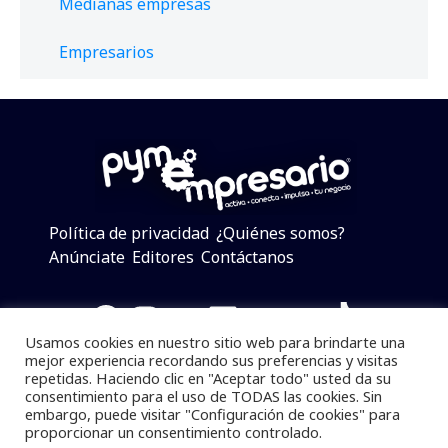
Medianas empresas
Empresarios
Política de privacidad
¿Quiénes somos?
Anúnciate
Editores
Contáctanos
Facebook
Instagram
Twitter
LinkedIn
Telegram
YouTube
TikTok
Usamos cookies en nuestro sitio web para brindarte una
mejor experiencia recordando sus preferencias y visitas
repetidas. Haciendo clic en "Aceptar todo" usted da su
consentimiento para el uso de TODAS las cookies. Sin
Pymempresario © 2025 Todos los derechos reservados.
embargo, puede visitar "Configuración de cookies" para
proporcionar un consentimiento controlado.
Se prohibe el uso de la información total o parcial sin