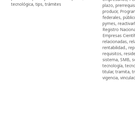
tecnológica
,
tips
,
trámites
plazo
,
prerrequis
producir
,
Progra
federales
,
públic
pymes
,
reactivar
Registro Naciona
Empresas Científ
relacionadas
,
re
rentabilidad.
,
rep
requisitos
,
resid
sistema
,
SMB
,
s
tecnología
,
tecn
titular
,
tramita
,
t
vigencia
,
vincula