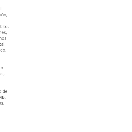
l
ión
,
bito
,
nes
,
ños
tal
,
ado
,
bo
os
,
o de
MB
,
as
,