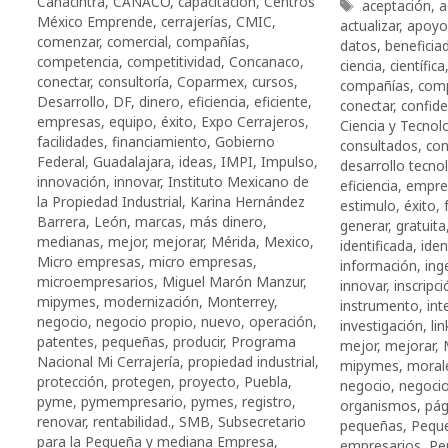
Canacintra
,
CANACO
,
capacitación
,
Centros
Etiquetas
aceptación
,
a
México Emprende
,
cerrajerías
,
CMIC
,
actualizar
,
apoyo
comenzar
,
comercial
,
compañías
,
datos
,
beneficia
competencia
,
competitividad
,
Concanaco
,
ciencia
,
científica
conectar
,
consultoría
,
Coparmex
,
cursos
,
compañías
,
comp
Desarrollo
,
DF
,
dinero
,
eficiencia
,
eficiente
,
conectar
,
confide
empresas
,
equipo
,
éxito
,
Expo Cerrajeros
,
Ciencia y Tecnol
facilidades
,
financiamiento
,
Gobierno
consultados
,
con
Federal
,
Guadalajara
,
ideas
,
IMPI
,
Impulso
,
desarrollo tecno
innovación
,
innovar
,
Instituto Mexicano de
eficiencia
,
empre
la Propiedad Industrial
,
Karina Hernández
estimulo
,
éxito
,
Barrera
,
León
,
marcas
,
más dinero
,
generar
,
gratuita
medianas
,
mejor
,
mejorar
,
Mérida
,
Mexico
,
identificada
,
iden
Micro empresas
,
micro empresas
,
información
,
ing
microempresarios
,
Miguel Marón Manzur
,
innovar
,
inscripci
mipymes
,
modernización
,
Monterrey
,
instrumento
,
int
negocio
,
negocio propio
,
nuevo
,
operación
,
investigación
,
lin
patentes
,
pequeñas
,
producir
,
Programa
mejor
,
mejorar
,
Nacional Mi Cerrajería
,
propiedad industrial
,
mipymes
,
moral
protección
,
protegen
,
proyecto
,
Puebla
,
negocio
,
negocio
pyme
,
pymempresario
,
pymes
,
registro
,
organismos
,
pág
renovar
,
rentabilidad.
,
SMB
,
Subsecretario
pequeñas
,
Pequ
para la Pequeña y mediana Empresa
,
empresarios
,
Pe