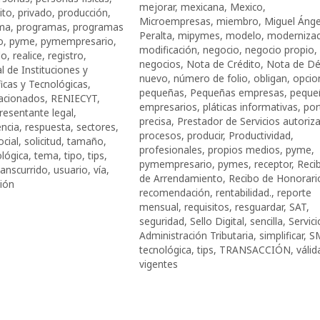
mejorar
,
mexicana
,
Mexico
,
ito
,
privado
,
producción
,
Microempresas
,
miembro
,
Miguel Ánge
ma
,
programas
,
programas
Peralta
,
mipymes
,
modelo
,
modernizac
o
,
pyme
,
pymempresario
,
modificación
,
negocio
,
negocio propio
,
lo
,
realice
,
registro
,
negocios
,
Nota de Crédito
,
Nota de Dé
l de Instituciones y
nuevo
,
número de folio
,
obligan
,
opcio
icas y Tecnológicas
,
pequeñas
,
Pequeñas empresas
,
peque
lacionados
,
RENIECYT
,
empresarios
,
pláticas informativas
,
por
resentante legal
,
precisa
,
Prestador de Servicios autoriz
encia
,
respuesta
,
sectores
,
procesos
,
producir
,
Productividad
,
ocial
,
solicitud
,
tamaño
,
profesionales
,
propios medios
,
pyme
,
ológica
,
tema
,
tipo
,
tips
,
pymempresario
,
pymes
,
receptor
,
Reci
ranscurrido
,
usuario
,
vía
,
de Arrendamiento
,
Recibo de Honorari
ción
recomendación
,
rentabilidad.
,
reporte
mensual
,
requisitos
,
resguardar
,
SAT
,
seguridad
,
Sello Digital
,
sencilla
,
Servici
Administración Tributaria
,
simplificar
,
S
tecnológica
,
tips
,
TRANSACCIÓN
,
válid
vigentes