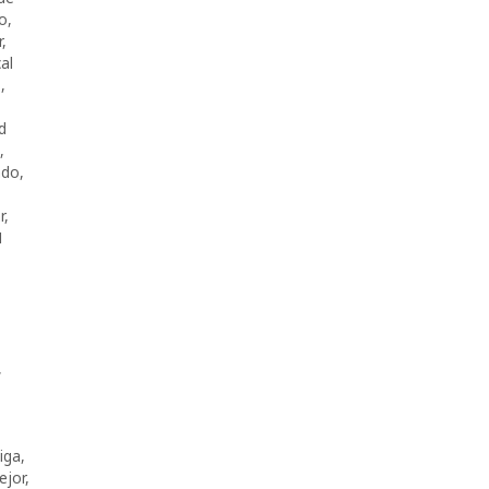
co
,
r
,
al
s
,
d
,
ndo
,
r
,
1
,
iga
,
ejor
,