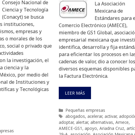
Consejo Nacional de
La Asociación
Ciencia y Tecnología
Mexicana de
(Conacyt) se busca
Estándares para e
as instituciones,
Comercio Electrónico (AMECE),
nismos, empresas y
miembro de GS1 Global, asociaci
as o morales de los
empresarial mexicana que investi
co, social o privado que
identifica, desarrolla y fija están
actividades
para eficientar los procesos en la
on la investigación, el
cadenas de valor, dio a conocer lo
a ciencia y la
diversos esquemas disponibles p
México, por medio del
la Factura Electrónica.
nal de Instituciones y
íficas y Tecnológicas
LEER MÁS
Categorías
Pequeñas empresas
Etiquetas
abogados
,
acelerar
,
activar
,
adopció
adoptar
,
alertar
,
alternativas
,
Amece
,
AMECE-GS1
,
apoyo
,
Ariadna Cruz
,
artí
presas
29-A
,
asociación
,
Asociación Mexicana 