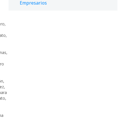
Empresarios
ero
,
ato
,
nas
,
ro
ón
,
ez
,
mara
ato
,
ma