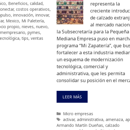
ico
,
Beneficios
,
calidad
,
representa la
conectar
,
costos operativos
,
creciente introduc
pulso
,
innovación
,
innovar
,
de calzado extran
ar
,
Mexico
,
Mi Paletería
,
al mercado nacion
cio propio
,
nieves
,
nuevo
,
la Subsecretaría para la Pequeña
ymempresario
,
pymes
,
tecnológica
,
tips
,
ventas
Mediana Empresa puso en marcha
programa “Mi Zapatería”, que bu
fortalecer a esta industria media
un esquema de modernización
tecnológica, comercial y
administrativa, que les permita
consolidar su posición en el merc
LEER MÁS
Categorías
Micro empresas
Etiquetas
activar
,
administrativa
,
amenaza
,
a
Armando Martín Dueñas
,
calzado