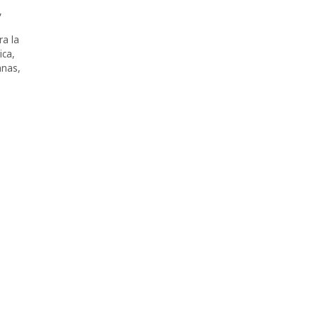
,
ra la
ica
,
anas
,