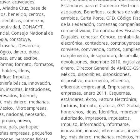
ctivar
,
actividades
,
Estándares para el Comercio Electróni
,
Ariadna Cruz
,
base de
asociados
,
Beneficios
,
cadenas de valo
dos
,
beneficio
,
centros
,
cambios
,
Carta Porte
,
CFD
,
Código Fisc
,
científicas
,
comenzar
,
de la Federación
,
comenzar
,
compañía
etitividad
,
CONACYT
,
competitividad
,
Comprobantes Fiscales
ncial
,
Consejo Nacional de
Digitales
,
conectar
,
Conoce
,
contabilida
ogía
,
constituye
,
electrónica
,
contadores
,
contribuyentes
traseña
,
Desarrollo
,
conviene
,
convivencia
,
costos
,
cumplie
lógico
,
dinero
,
duda
,
cumplimiento
,
desaparición
,
desarrolla
,
sas
,
enviar
,
escribe
,
devoluciones
,
diciembre 2010
,
digitaliza
formar
,
formato
,
formatos
,
dinero
,
Director General de AMECE-GS
,
hábiles
,
ideas
,
México
,
disponibles
,
disposiciones
,
tificar
,
Impulso
,
dispositivo
,
documento
,
eficiencia
,
eniería básica
,
innovación
,
eficientar
,
empresarial
,
Empresarios
,
ón
,
inscritas
,
instituciones
,
empresas
,
enero 2011
,
Esquemas
,
eresados
,
Internet
,
estándares
,
éxito
,
Factura Electrónica
,
k
,
más dinero
,
medianas
,
facturas
,
formato
,
gratuita
,
GS1 Global
Mexico
,
Microempresas
,
honorarios
,
ideas
,
Identifica
,
impresor
es
,
nacional
,
necesario
,
autorizado
,
impresora
,
impuestos
,
 propio
,
nuevo
,
Impulso
,
información
,
informarse
,
ina
,
país
,
participar
,
innovación
,
innovar
,
interesados
,
invest
eñas empresas
,
pequeños
ley
,
más dinero
,
medianas
,
médicos
,
m
rsonas
,
personas físicas
,