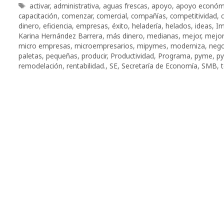
Etiquetas
activar
,
administrativa
,
aguas frescas
,
apoyo
,
apoyo económ
capacitación
,
comenzar
,
comercial
,
compañías
,
competitividad
,
dinero
,
eficiencia
,
empresas
,
éxito
,
heladería
,
helados
,
ideas
,
Im
Karina Hernández Barrera
,
más dinero
,
medianas
,
mejor
,
mejor
micro empresas
,
microempresarios
,
mipymes
,
moderniza
,
nego
paletas
,
pequeñas
,
producir
,
Productividad
,
Programa
,
pyme
,
p
remodelación
,
rentabilidad.
,
SE
,
Secretaría de Economía
,
SMB
,