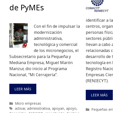
de PyMEs
identificar a l
Con el fin de impulsar la
centros, orga
modernización
personas físic
administrativa,
sectores públi
tecnológica y comercial
llevan a cabo 
de los micronegocios, el
relacionadas c
Subsecretario para la Pequeña y
desarrollo de l
Mediana Empresa, Miguel Marón
tecnología en 
Manzur, dio inicio al Programa
Registro Nacio
Nacional, “Mi Cerrajería”.
Empresas Cient
(RENIECYT).
LEER MÁS
LEER MÁS
Categorías
Micro empresas
Etiquetas
activar
,
administrativa
,
apoyan
,
apoyo
,
Categorías
Pequeñas em