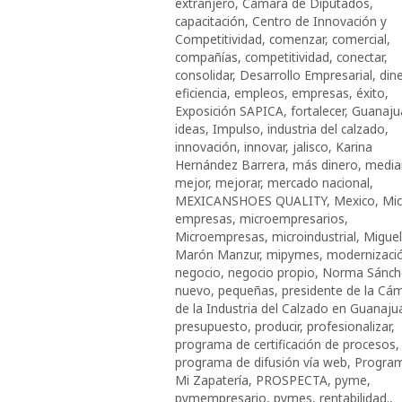
extranjero
,
Cámara de Diputados
,
capacitación
,
Centro de Innovación y
Competitividad
,
comenzar
,
comercial
,
compañías
,
competitividad
,
conectar
,
consolidar
,
Desarrollo Empresarial
,
din
eficiencia
,
empleos
,
empresas
,
éxito
,
Exposición SAPICA
,
fortalecer
,
Guanaju
ideas
,
Impulso
,
industria del calzado
,
innovación
,
innovar
,
jalisco
,
Karina
Hernández Barrera
,
más dinero
,
media
mejor
,
mejorar
,
mercado nacional
,
MEXICANSHOES QUALITY
,
Mexico
,
Mic
empresas
,
microempresarios
,
Microempresas
,
microindustrial
,
Miguel
Marón Manzur
,
mipymes
,
modernizaci
negocio
,
negocio propio
,
Norma Sánch
nuevo
,
pequeñas
,
presidente de la Cá
de la Industria del Calzado en Guanaju
presupuesto
,
producir
,
profesionalizar
,
programa de certificación de procesos
,
programa de difusión vía web
,
Progra
Mi Zapatería
,
PROSPECTA
,
pyme
,
pymempresario
,
pymes
,
rentabilidad.
,