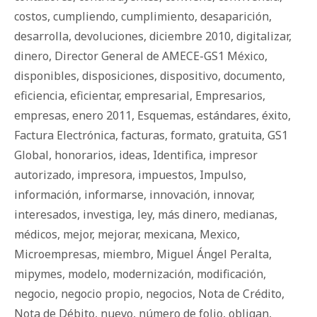
costos
,
cumpliendo
,
cumplimiento
,
desaparición
,
desarrolla
,
devoluciones
,
diciembre 2010
,
digitalizar
,
dinero
,
Director General de AMECE-GS1 México
,
disponibles
,
disposiciones
,
dispositivo
,
documento
,
eficiencia
,
eficientar
,
empresarial
,
Empresarios
,
empresas
,
enero 2011
,
Esquemas
,
estándares
,
éxito
,
Factura Electrónica
,
facturas
,
formato
,
gratuita
,
GS1
Global
,
honorarios
,
ideas
,
Identifica
,
impresor
autorizado
,
impresora
,
impuestos
,
Impulso
,
información
,
informarse
,
innovación
,
innovar
,
interesados
,
investiga
,
ley
,
más dinero
,
medianas
,
médicos
,
mejor
,
mejorar
,
mexicana
,
Mexico
,
Microempresas
,
miembro
,
Miguel Ángel Peralta
,
mipymes
,
modelo
,
modernización
,
modificación
,
negocio
,
negocio propio
,
negocios
,
Nota de Crédito
,
Nota de Débito
,
nuevo
,
número de folio
,
obligan
,