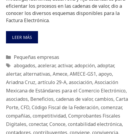
eficientar los procesos en las cadenas de valor, dio a
conocer los diversos esquemas disponibles para la
Factura Electrónica.
LEER MÁS
Categorías
Pequeñas empresas
Etiquetas
abogados
,
acelerar
,
activar
,
adopción
,
adoptar
,
alertar
,
alternativas
,
Amece
,
AMECE-GS1
,
apoyo
,
Ariadna Cruz
,
artículo 29-A
,
asociación
,
Asociación
Mexicana de Estándares para el Comercio Electrónico
,
asociados
,
Beneficios
,
cadenas de valor
,
cambios
,
Carta
Porte
,
CFD
,
Código Fiscal de la Federación
,
comenzar
,
compañías
,
competitividad
,
Comprobantes Fiscales
Digitales
,
conectar
,
Conoce
,
contabilidad electrónica
,
contadores
,
contribuyentes
,
conviene
,
convivencia
,