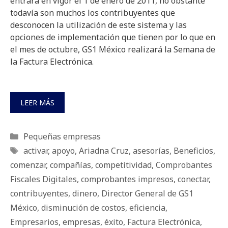
entrará en vigor el 1 de enero de 2011, no obstante
todavía son muchos los contribuyentes que
desconocen la utilización de este sistema y las
opciones de implementación que tienen por lo que en
el mes de octubre, GS1 México realizará la Semana de
la Factura Electrónica.
LEER MÁS
Categorías
Pequeñas empresas
Etiquetas
activar
,
apoyo
,
Ariadna Cruz
,
asesorí­as
,
Beneficios
,
comenzar
,
compañías
,
competitividad
,
Comprobantes
Fiscales Digitales
,
comprobantes impresos
,
conectar
,
contribuyentes
,
dinero
,
Director General de GS1
México
,
disminución de costos
,
eficiencia
,
Empresarios
,
empresas
,
éxito
,
Factura Electrónica
,