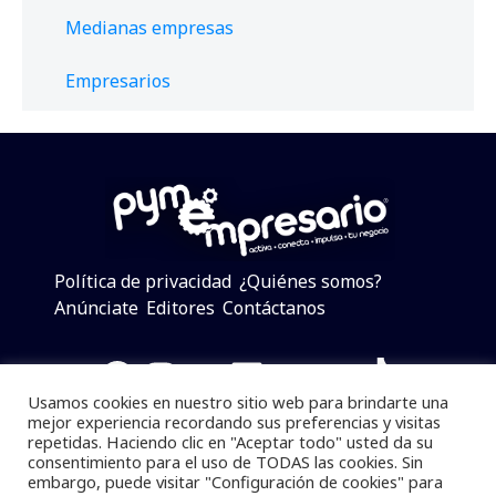
Medianas empresas
Empresarios
Política de privacidad
¿Quiénes somos?
Anúnciate
Editores
Contáctanos
Facebook
Instagram
Twitter
LinkedIn
Telegram
YouTube
TikTok
Usamos cookies en nuestro sitio web para brindarte una
mejor experiencia recordando sus preferencias y visitas
repetidas. Haciendo clic en "Aceptar todo" usted da su
consentimiento para el uso de TODAS las cookies. Sin
Pymempresario © 2025 Todos los derechos reservados.
embargo, puede visitar "Configuración de cookies" para