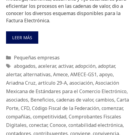
eficientar los procesos en las cadenas de valor, dio a
conocer los diversos esquemas disponibles para la
Factura Electrónica.
LEER MÁS
Categorías
Pequeñas empresas
Etiquetas
abogados
,
acelerar
,
activar
,
adopción
,
adoptar
,
alertar
,
alternativas
,
Amece
,
AMECE-GS1
,
apoyo
,
Ariadna Cruz
,
artículo 29-A
,
asociación
,
Asociación
Mexicana de Estándares para el Comercio Electrónico
,
asociados
,
Beneficios
,
cadenas de valor
,
cambios
,
Carta
Porte
,
CFD
,
Código Fiscal de la Federación
,
comenzar
,
compañías
,
competitividad
,
Comprobantes Fiscales
Digitales
,
conectar
,
Conoce
,
contabilidad electrónica
,
contadores
,
contribuyentes
,
conviene
,
convivencia
,