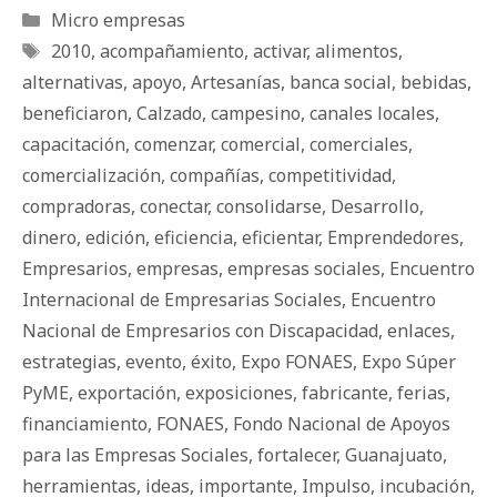
Categorías
Micro empresas
Etiquetas
2010
,
acompañamiento
,
activar
,
alimentos
,
alternativas
,
apoyo
,
Artesanías
,
banca social
,
bebidas
,
beneficiaron
,
Calzado
,
campesino
,
canales locales
,
capacitación
,
comenzar
,
comercial
,
comerciales
,
comercialización
,
compañías
,
competitividad
,
compradoras
,
conectar
,
consolidarse
,
Desarrollo
,
dinero
,
edición
,
eficiencia
,
eficientar
,
Emprendedores
,
Empresarios
,
empresas
,
empresas sociales
,
Encuentro
Internacional de Empresarias Sociales
,
Encuentro
Nacional de Empresarios con Discapacidad
,
enlaces
,
estrategias
,
evento
,
éxito
,
Expo FONAES
,
Expo Súper
PyME
,
exportación
,
exposiciones
,
fabricante
,
ferias
,
financiamiento
,
FONAES
,
Fondo Nacional de Apoyos
para las Empresas Sociales
,
fortalecer
,
Guanajuato
,
herramientas
,
ideas
,
importante
,
Impulso
,
incubación
,