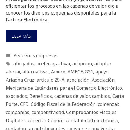
eficientar los procesos en las cadenas de valor, dio a
conocer los diversos esquemas disponibles para la
Factura Electrónica.
LEER MÁS
Categorías
Pequeñas empresas
Etiquetas
abogados
,
acelerar
,
activar
,
adopción
,
adoptar
,
alertar
,
alternativas
,
Amece
,
AMECE-GS1
,
apoyo
,
Ariadna Cruz
,
artículo 29-A
,
asociación
,
Asociación
Mexicana de Estándares para el Comercio Electrónico
,
asociados
,
Beneficios
,
cadenas de valor
,
cambios
,
Carta
Porte
,
CFD
,
Código Fiscal de la Federación
,
comenzar
,
compañías
,
competitividad
,
Comprobantes Fiscales
Digitales
,
conectar
,
Conoce
,
contabilidad electrónica
,
contadores
,
contribuyentes
,
conviene
,
convivencia
,