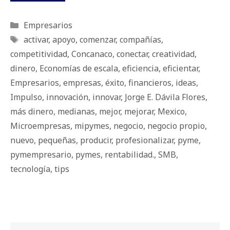
Categorías
Empresarios
Etiquetas
activar
,
apoyo
,
comenzar
,
compañías
,
competitividad
,
Concanaco
,
conectar
,
creatividad
,
dinero
,
Economías de escala
,
eficiencia
,
eficientar
,
Empresarios
,
empresas
,
éxito
,
financieros
,
ideas
,
Impulso
,
innovación
,
innovar
,
Jorge E. Dávila Flores
,
más dinero
,
medianas
,
mejor
,
mejorar
,
Mexico
,
Microempresas
,
mipymes
,
negocio
,
negocio propio
,
nuevo
,
pequeñas
,
producir
,
profesionalizar
,
pyme
,
pymempresario
,
pymes
,
rentabilidad.
,
SMB
,
tecnología
,
tips