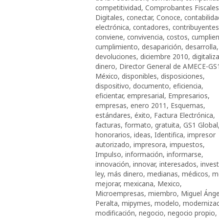
competitividad
,
Comprobantes Fiscales
Digitales
,
conectar
,
Conoce
,
contabilida
electrónica
,
contadores
,
contribuyentes
conviene
,
convivencia
,
costos
,
cumplie
cumplimiento
,
desaparición
,
desarrolla
,
devoluciones
,
diciembre 2010
,
digitaliza
dinero
,
Director General de AMECE-GS
México
,
disponibles
,
disposiciones
,
dispositivo
,
documento
,
eficiencia
,
eficientar
,
empresarial
,
Empresarios
,
empresas
,
enero 2011
,
Esquemas
,
estándares
,
éxito
,
Factura Electrónica
,
facturas
,
formato
,
gratuita
,
GS1 Global
honorarios
,
ideas
,
Identifica
,
impresor
autorizado
,
impresora
,
impuestos
,
Impulso
,
información
,
informarse
,
innovación
,
innovar
,
interesados
,
invest
ley
,
más dinero
,
medianas
,
médicos
,
m
mejorar
,
mexicana
,
Mexico
,
Microempresas
,
miembro
,
Miguel Ánge
Peralta
,
mipymes
,
modelo
,
modernizac
modificación
,
negocio
,
negocio propio
,