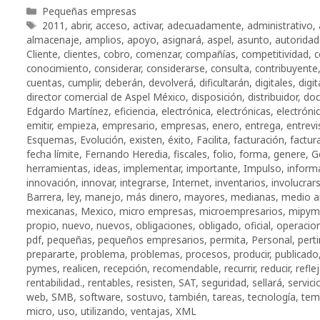
Categorías
Pequeñas empresas
Etiquetas
2011
,
abrir
,
acceso
,
activar
,
adecuadamente
,
administrativo
,
almacenaje
,
amplios
,
apoyo
,
asignará
,
aspel
,
asunto
,
autoridad
Cliente
,
clientes
,
cobro
,
comenzar
,
compañías
,
competitividad
,
c
conocimiento
,
considerar
,
considerarse
,
consulta
,
contribuyente
cuentas
,
cumplir
,
deberán
,
devolverá
,
dificultarán
,
digitales
,
digit
director comercial de Aspel México
,
disposición
,
distribuidor
,
do
Edgardo Martínez
,
eficiencia
,
electrónica
,
electrónicas
,
electróni
emitir
,
empieza
,
empresario
,
empresas
,
enero
,
entrega
,
entrevi
Esquemas
,
Evolución
,
existen
,
éxito
,
Facilita
,
facturación
,
factur
fecha límite
,
Fernando Heredia
,
fiscales
,
folio
,
forma
,
genere
,
G
herramientas
,
ideas
,
implementar
,
importante
,
Impulso
,
inform
innovación
,
innovar
,
integrarse
,
Internet
,
inventarios
,
involucrar
Barrera
,
ley
,
manejo
,
más dinero
,
mayores
,
medianas
,
medio a
mexicanas
,
Mexico
,
micro empresas
,
microempresarios
,
mipym
propio
,
nuevo
,
nuevos
,
obligaciones
,
obligado
,
oficial
,
operacio
pdf
,
pequeñas
,
pequeños empresarios
,
permita
,
Personal
,
pert
prepararte
,
problema
,
problemas
,
procesos
,
producir
,
publicado
pymes
,
realicen
,
recepción
,
recomendable
,
recurrir
,
reducir
,
refle
rentabilidad.
,
rentables
,
resisten
,
SAT
,
seguridad
,
sellará
,
servici
web
,
SMB
,
software
,
sostuvo
,
también
,
tareas
,
tecnología
,
tem
micro
,
uso
,
utilizando
,
ventajas
,
XML