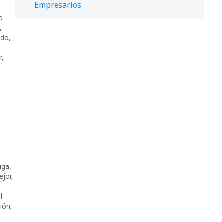
Empresarios
d
,
ndo
,
r
,
1
,
iga
,
ejor
,
l
ión
,