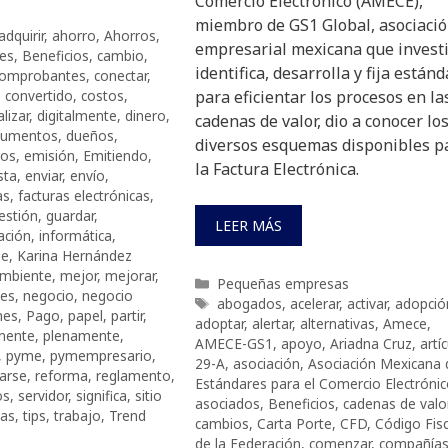
Comercio Electrónico (AMECE),
miembro de GS1 Global, asociaci
adquirir
,
ahorro
,
Ahorros
,
empresarial mexicana que investi
es
,
Beneficios
,
cambio
,
identifica, desarrolla y fija están
omprobantes
,
conectar
,
,
convertido
,
costos
,
para eficientar los procesos en la
alizar
,
digitalmente
,
dinero
,
cadenas de valor, dio a conocer lo
cumentos
,
dueños
,
diversos esquemas disponibles p
cos
,
emisión
,
Emitiendo
,
la Factura Electrónica.
sta
,
enviar
,
envío
,
as
,
facturas electrónicas
,
estión
,
guardar
,
LEER MÁS
ación
,
informática
,
se
,
Karina Hernández
mbiente
,
mejor
,
mejorar
,
Categorías
Pequeñas empresas
es
,
negocio
,
negocio
Etiquetas
abogados
,
acelerar
,
activar
,
adopció
nes
,
Pago
,
papel
,
partir
,
adoptar
,
alertar
,
alternativas
,
Amece
,
inente
,
plenamente
,
AMECE-GS1
,
apoyo
,
Ariadna Cruz
,
artí
,
pyme
,
pymempresario
,
29-A
,
asociación
,
Asociación Mexicana 
jarse
,
reforma
,
reglamento
,
Estándares para el Comercio Electróni
os
,
servidor
,
significa
,
sitio
asociados
,
Beneficios
,
cadenas de valo
as
,
tips
,
trabajo
,
Trend
cambios
,
Carta Porte
,
CFD
,
Código Fisc
de la Federación
,
comenzar
,
compañía