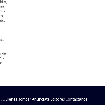
bito
,
nes
,
ños
tal
,
ado
,
bo
os
,
o de
MB
,
as
,
d
¿Quiénes somos?
Anúnciate
Editores
Contáctanos