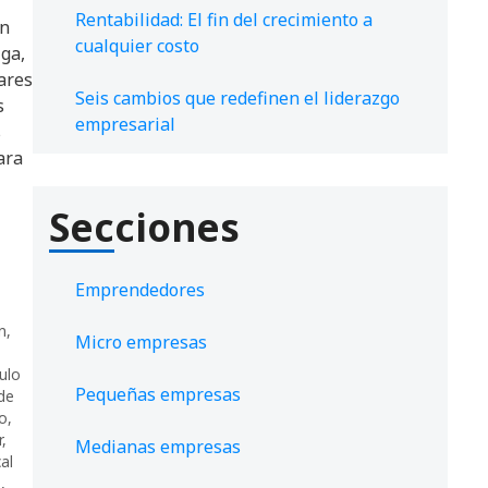
Rentabilidad: El fin del crecimiento a
ón
cualquier costo
ga,
dares
Seis cambios que redefinen el liderazgo
s
empresarial
s
ara
Secciones
Emprendedores
n
,
Micro empresas
culo
Pequeñas empresas
de
co
,
r
,
Medianas empresas
al
s
,