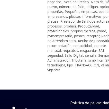
negocios
,
Nota de Crédito
,
Nota de Dé
nuevo
,
número de folio
,
obligan
,
opcio
pequeñas
,
Pequeñas empresas
,
peque
empresarios
,
pláticas informativas
,
por
precisa
,
Prestador de Servicios autoriz
procesos
,
producir
,
Productividad
,
profesionales
,
propios medios
,
pyme
,
pymempresario
,
pymes
,
receptor
,
Reci
de Arrendamiento
,
Recibo de Honorari
recomendación
,
rentabilidad.
,
reporte
mensual
,
requisitos
,
resguardar
,
SAT
,
seguridad
,
Sello Digital
,
sencilla
,
Servici
Administración Tributaria
,
simplificar
,
S
tecnológica
,
tips
,
TRANSACCIÓN
,
válid
vigentes
Política de privacida