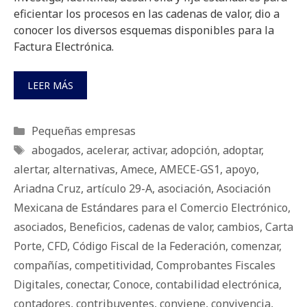
eficientar los procesos en las cadenas de valor, dio a
conocer los diversos esquemas disponibles para la
Factura Electrónica.
LEER MÁS
Categorías
Pequeñas empresas
Etiquetas
abogados
,
acelerar
,
activar
,
adopción
,
adoptar
,
alertar
,
alternativas
,
Amece
,
AMECE-GS1
,
apoyo
,
Ariadna Cruz
,
artículo 29-A
,
asociación
,
Asociación
Mexicana de Estándares para el Comercio Electrónico
,
asociados
,
Beneficios
,
cadenas de valor
,
cambios
,
Carta
Porte
,
CFD
,
Código Fiscal de la Federación
,
comenzar
,
compañías
,
competitividad
,
Comprobantes Fiscales
Digitales
,
conectar
,
Conoce
,
contabilidad electrónica
,
contadores
,
contribuyentes
,
conviene
,
convivencia
,